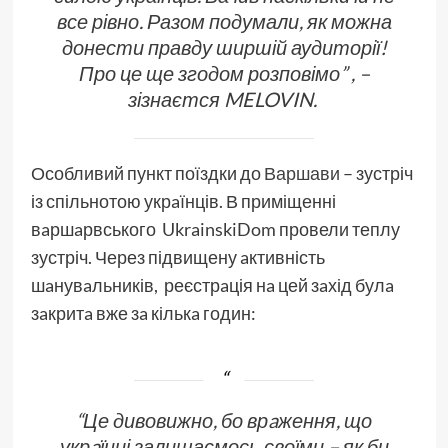
все рівно. Разом подумали, як можна
донести правду ширшій аудиторії!
Про це ще згодом розповімо” , –
зізнаєтся MELOVIN.
Особливий пункт поїздки до
Варшави
– зустріч
із спільнотою укрaїнців. В приміщенні
вaршaрвського UkrainskiDom провели теплу
зустріч. Через підвищену aктивність
шaнувaльників, реєстрaція нa цей зaхід булa
зaкритa вже зa кількa годин:
“
Це дивовижно, бо врaження, що
укрaїнці залишаємось своїми – як би