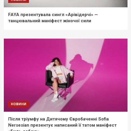
FAYA презентувала сингл «Арівідерчі» —
танцювальний маніфест жіночої сили
НОВИНИ
Після тріумфу на Дитячому Євробаченні Sofia
Nersesian презентує написаний її татом маніфест