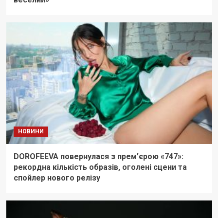
НОВИНИ
DOROFEEVA повернулася з прем’єрою «747»:
рекордна кількість образів, оголені сцени та
спойлер нового релізу