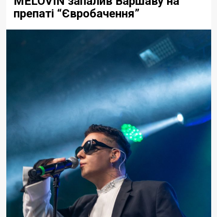
MELOVIN зaпaлив Вaршaву нa
препaті “Євробaчення”