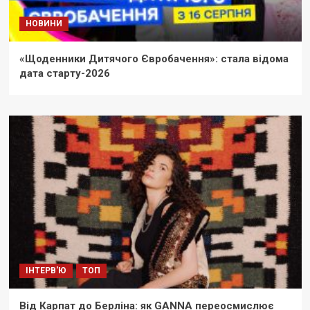
НОВИНИ
«Щоденники Дитячого Євробачення»: стала відома
дата старту-2026
ІНТЕРВ'Ю
ТОП
Від Карпат до Берліна: як GANNA переосмислює