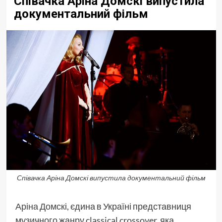
Співачка Аріна Домскі випустила
документальний фільм
Співачка Аріна Домскі випустила документальний фільм
Аріна Домскі
, єдина в Україні представниця
музичного жанру classical crossover, яка