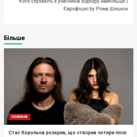
Кого слухають з учасників Відбору найбільше |
Єврофішкі by Рома Шишкін
Більше
НОВИНИ
Стас Корольов розкрив, що створив чотири пісні