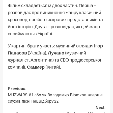
Фільм складається із двох частин. Перша –
розповідає про виникнення жанру класичний
кросовер, про його яскравих представників та
його історію. Друга – розповідає, як цей жанр
сприймають в Україні.
У картині брати участь: музичний оглядач
Ігор
Панасов
(Україна),
Лучано
(музичний
журналіст, Аргентина) та CEO продюсерської
компанії,
Саммер
(Китай).
Post
Previous:
MUZWARS #1 або як Володимир Бірюков вперше
navigation
слухав пісні НацВідбору’22
Next: