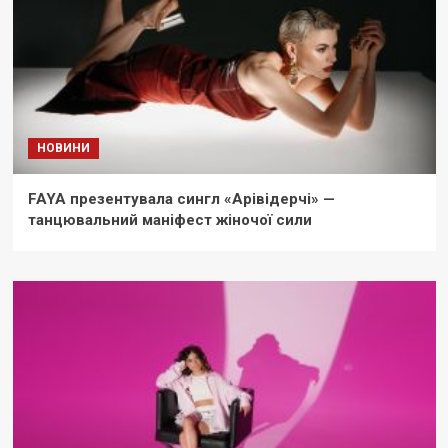
НОВИНИ
FAYA презентувала сингл «Арівідерчі» —
танцювальний маніфест жіночої сили