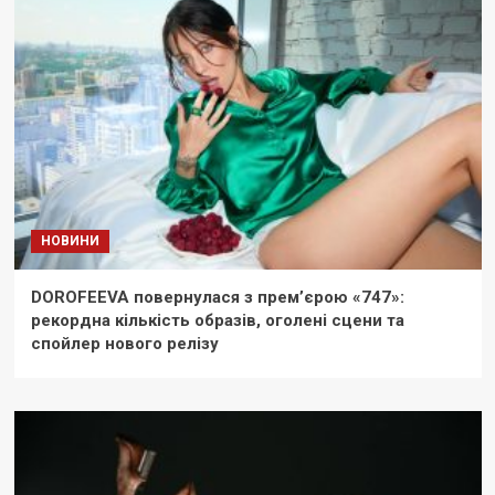
НОВИНИ
DOROFEEVA повернулася з прем’єрою «747»:
рекордна кількість образів, оголені сцени та
спойлер нового релізу