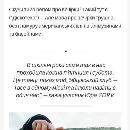
Скучили за репом про вечірки? Такий тут є
(“Діскотека”) — але мова про вечірки трушна,
без гламуру американських кліпів з лімузинами
та басейнами.
“В шкільні роки саме так в нас
проходила кожна п’ятниця і субота.
Це танці, показ мод, бійцівський клуб —
і все в одному місці та інколи навіть в
один час”, — каже учасник Юра ZDRV.