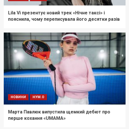
Lila Vi презентує новий трек «Нічне таксі» і
пояснила, чому переписувала його десятки разів
НОВИНИ
НУМ.О
Марта Павлюк випустила щемкий дебют про
перше кохання «UМАМА»