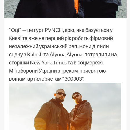
“Оці” — це гурт
PVNCH
, крю, яке базується у
Києві та вже не перший рік робить фірмовий
незалежний український реп. Вони ділили
сцену з Kalush та Alyona Alyona, потрапили на
сторінки New York Times та в соцмережі
Міноборони України з треком-присвятою
воїнам-артилеристам
“300303”
.