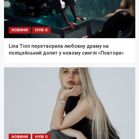
НОВИНИ
НУМ.О
Lina Tion перетворила любовну драму на
поліцейський допит у новому синглі «Повтори»
НОВИНИ
НУМ.О