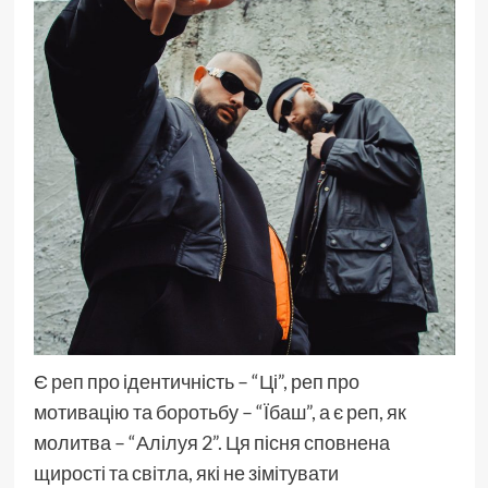
Є
реп
про ідентичність – “Ці”, реп про
мотивацію та боротьбу – “Їбаш”, а є реп, як
молитва – “Алілуя 2”. Ця пісня сповнена
щирості та світла, які не зімітувати