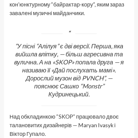
кон’юнктурному “
байрактар
-кору”, яким зараз
завалені музичні майданчики.
“У пісні “Алілуя” є дві версії. Перша, яка
вийшла влітку, — більш агресивна та
вулична. А на «SKOP» попала друга — я
називаю її «Дай послухать мамі».
Дорослий музон від PVNCH”, —
пояснює Сашко “Monstr”
Кудринецький.
Над обкладинкою
“SKOP”
працювало двоє
талановитих дизайнерів — Maryan Ivasyk і
Віктор Гупало.