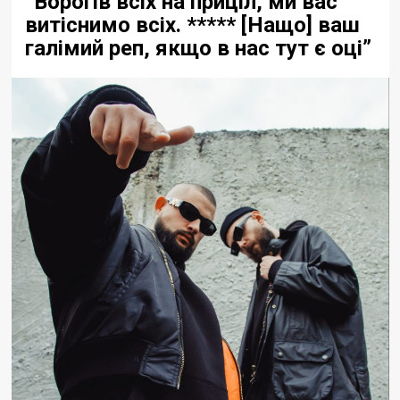
“Ворогів всіх на приціл, ми вас
витіснимо всіх. ***** [Нащо] ваш
галімий реп, якщо в нас тут є оці”