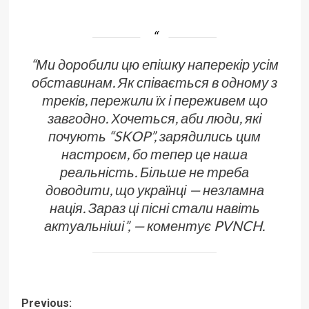
“Ми доробили цю епішку наперекір усім
обставинам. Як співається в одному з
треків, пережили їх і переживем що
завгодно. Хочеться, аби люди, які
почують “SKOP”, зарядились цим
настроєм, бо тепер це наша
реальність. Більше не треба
доводити, що українці — незламна
нація. Зараз ці пісні стали навіть
актуальніші”, — коментує PVNCH.
Post
Previous: