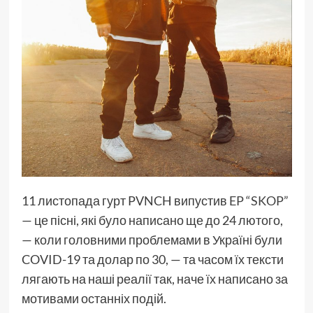
11 листопада гурт PVNCH випустив
EP “SKOP”
— це пісні, які було написано ще до 24 лютого,
— коли головними проблемами в Україні були
COVID-19 та долар по 30, — та часом їх тексти
лягають на наші реалії так, наче їх написано за
мотивами останніх подій.