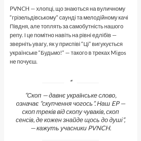
PVNCH — хлопці, що знаються на вуличному
“грізельдівському” саунді та мелодійному качі
Півдня, але топлять за самобутність нашого
репу. І це помітно навіть на рівні едлібів —
зверніть увагу, як у приспіві “Ці” вигукується
українське “Будьмо!” — такого в треках Migos
не почуєш.
“Скоп — давнє українське слово,
означає “скупчення чогось”. Наш EP —
скоп треків від скопу чуваків, скоп
сенсів, де кожен знайде щось до душі”,
— кажуть учасники PVNCH.