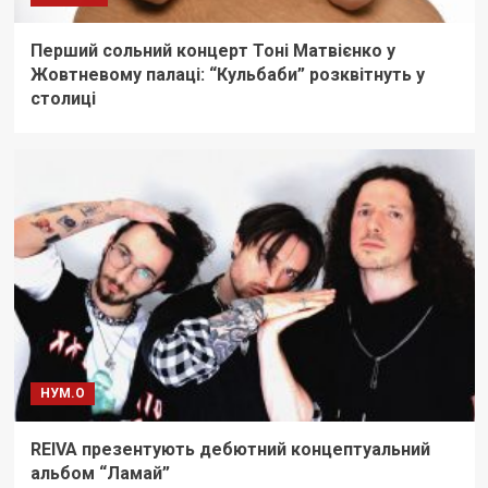
Перший сольний концерт Тоні Матвієнко у
Жовтневому палаці: “Кульбаби” розквітнуть у
столиці
НУМ.О
REIVA презентують дебютний концептуальний
альбом “Ламай”