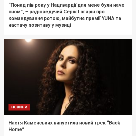
“Понад пів року у Нацгвардії для мене були наче
сном”, – радіоведучий Серж Гагарін про
командування ротою, майбутнє премії YUNA та
настачу позитиву у музиці
НОВИНИ
Настя Каменських випустила новий трек “Back
Home”