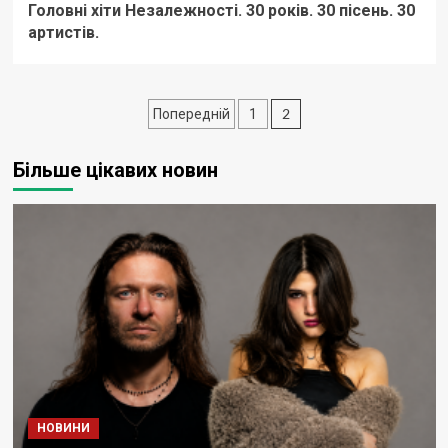
Головні хіти Незалежності. 30 років. 30 пісень. 30
артистів.
Пагінація
2
Попередній
1
записів
Більше цікавих новин
НОВИНИ