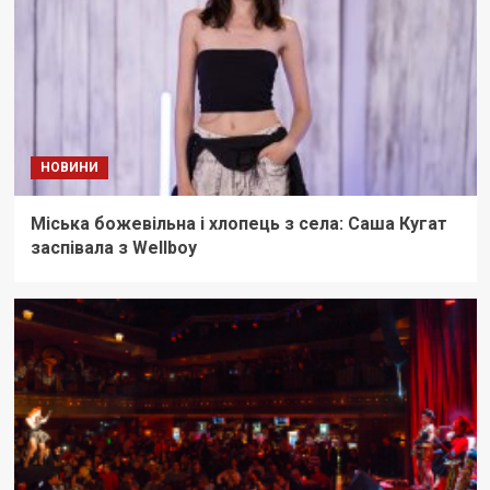
НОВИНИ
Міська божевільна і хлопець з села: Саша Кугат
заспівала з Wellboy