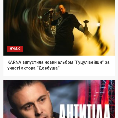
НУМ.О
KARNA випустила новий альбом “Гуцулізейшн” за
участі актора “Довбуша”