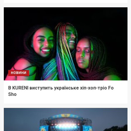
НОВИНИ
В KURENI виступить українське хіп-хоп-тріо Fo
Sho