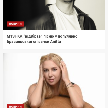
НОВИНИ
M1SHKA “відібрав” пісню у популярної
бразильської співачки Anitta
НОВИНИ