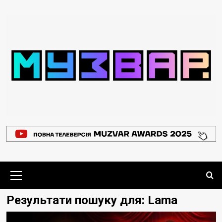
Перейти
до
вмісту
Основне
меню
Результати пошуку для:
Lama