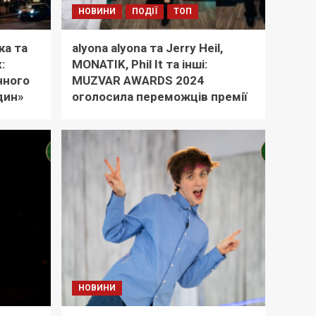
НОВИНИ
ПОДІЇ
ТОП
ка та
alyona alyona та Jerry Heil,
:
MONATIK, Phil It та інші:
чного
MUZVAR AWARDS 2024
дин»
оголосила переможців премії
НОВИНИ