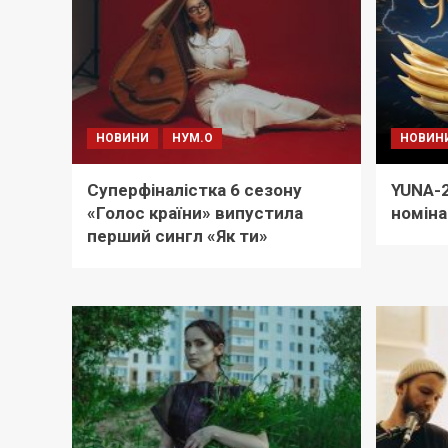
НОВИНИ
НУМ.О
НОВИН
Суперфіналістка 6 сезону
YUNA-2
«Голос країни» випустила
номіна
перший сингл «Як ти»