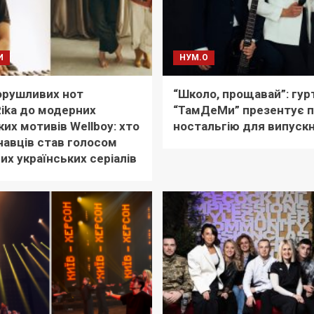
И
НУМ.О
орушливих нот
“Школо, прощавай”: гур
ika до модерних
“ТамДеМи” презентує п
ких мотивів Wellboy: хто
ностальгію для випускн
навців став голосом
их українських серіалів