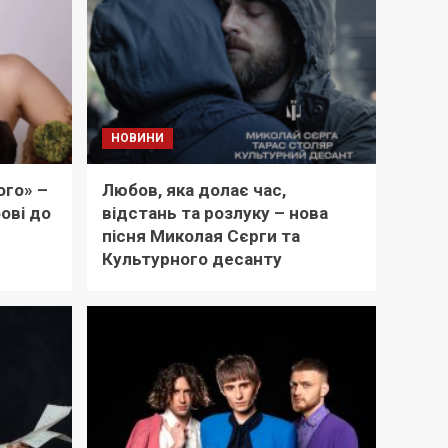
НОВИНИ
ого» –
Любов, яка долає час,
ові до
відстань та розлуку – нова
пісня Миколая Сєрги та
Культурного десанту