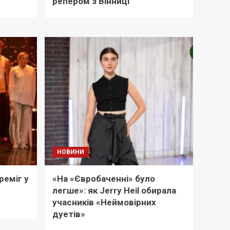
репером з Вінниці
НОВИНИ
реміг у
«На «Євробаченні» було
легше»: як Jerry Heil обирала
учасників «Неймовірних
дуетів»