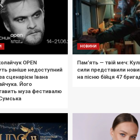
И
НОВИНИ
колайчук OPEN
Пам’ять — твій меч: Кул
ть раніше недоступний
сили представили новий
за сценарієм Івана
на пісню бійця 47 брига
йчука. Його
тавить муза фестивалю
 Сумська