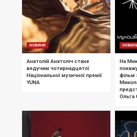
НОВИНИ
НОВИН
Анатолій Анатоліч стане
На Ми
ведучим чотирнадцятої
покажу
Національної музичної премії
фільм 
YUNA
Микола
предс
Ольга