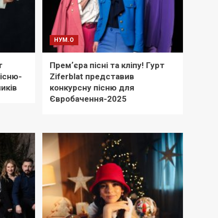
НУМ.О
т
Премʼєра пісні та кліпу! Гурт
існю-
Ziferblat представив
иків
конкурсну пісню для
Євробачення-2025