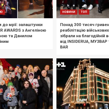
'Ю
НОВИНИ
ТОП
 до мрії: залаштунки
Понад 300 тисяч гривен
R AWARDS з Ангеліною
реабілітацію військових
ною та Данилом
зібрали на благодійній в
іним
від INSIDERUA, МУЗВАР т
BAR