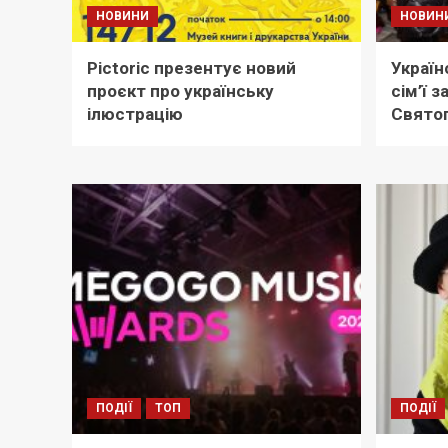
НОВИНИ
НОВИН
Pictoric презентує новий
Україн
проєкт про українську
сім’ї 
ілюстрацію
Свято
ПОДІЇ
ТОП
ПОДІЇ