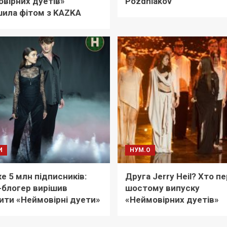
вірних дуетів»
Pozdniakov
ила фітом з KAZKA
И
НУМ.О
е 5 млн підписників:
Друга Jerry Heil? Хто пе
-блогер вирішив
шостому випуску
ити «Неймовірні дуети»
«Неймовірних дуетів»