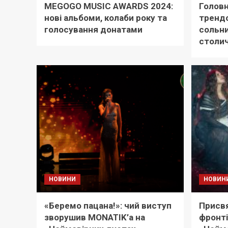
MEGOGO MUSIC AWARDS 2024:
Головн
нові альбоми, колаби року та
трендс
голосування донатами
сольн
столи
НОВИНИ
НОВИН
«Беремо пацана!»: чий виступ
Присвя
зворушив MONATIK’а на
фронті