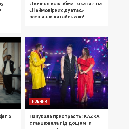
ну
«Боявся всіх обматюкати»: на
я
«Неймовірних дуетах»
заспівали китайською!
НОВИНИ
фіт з
Панувала пристрасть: KAZKA
станцювала під дощем із