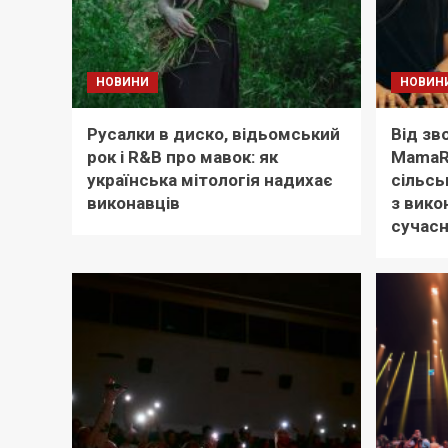
НОВИНИ
НОВИН
Русалки в диско, відьомський
Від зв
рок і R&B про мавок: як
MamaR
українська мітологія надихає
сільсь
виконавців
з вико
сучасн