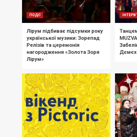
ПОДІЇ
ІНТЕРВ
Лірум підбиває підсумки року
Танцем
української музики: Зорепад
MUZVA
Релізів та церемонія
Забелі
нагородження «Золота Зоря
Дємєх
Лірум»