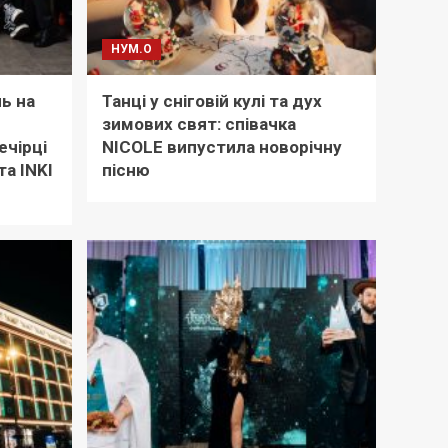
НУМ.О
ь на
Танці у сніговій кулі та дух
зимових свят: співачка
ечірці
NICOLE випустила новорічну
а INKI
пісню