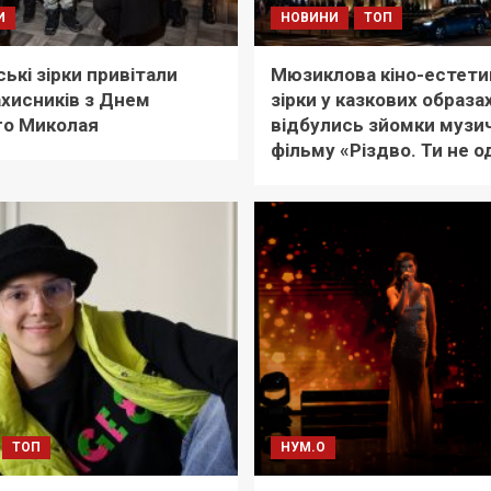
И
НОВИНИ
ТОП
ські зірки привітали
Мюзиклова кіно-естети
захисників з Днем
зірки у казкових образах
го Миколая
відбулись зйомки музи
фільму «Різдво. Ти не о
ТОП
НУМ.О