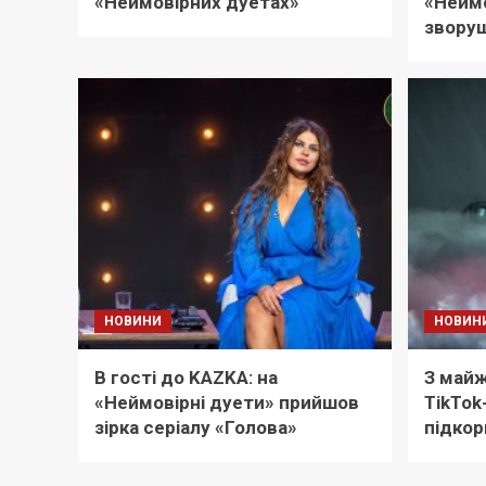
«Неймовірних дуетах»
«Неймо
зворуш
НОВИНИ
НОВИН
В гості до KAZKA: на
З майж
«Неймовірні дуети» прийшов
TikTok
зірка серіалу «Голова»
підкор