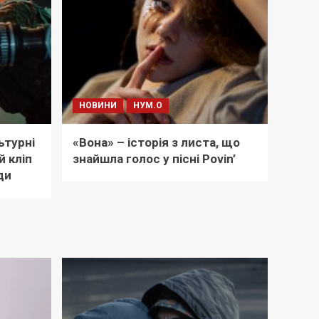
НОВИНИ
НУМ.О
ьтурні
«Вона» – історія з листа, що
 кліп
знайшла голос у пісні Povin’
ди