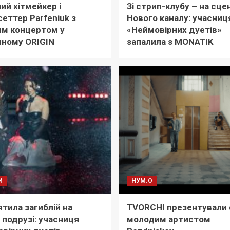
ий хітмейкер і
Зі стрип-клубу – на сце
еттер Parfeniuk з
Нового каналу: учасниц
им концертом у
«Неймовірних дуетів»
чному ORIGIN
запалила з MONATIK
И
НУМ.О
тила загиблій на
TVORCHI презентували 
 подрузі: учасниця
молодим артистом