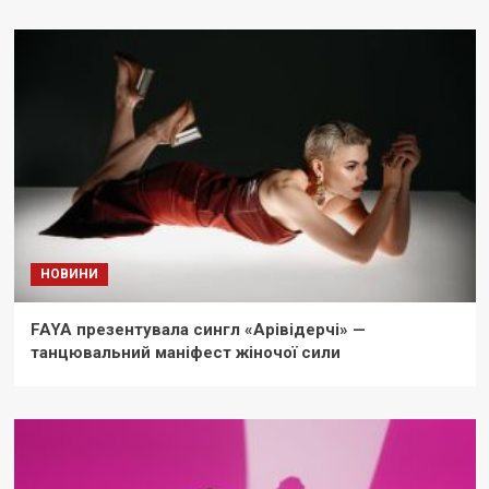
НОВИНИ
FAYA презентувала сингл «Арівідерчі» —
танцювальний маніфест жіночої сили