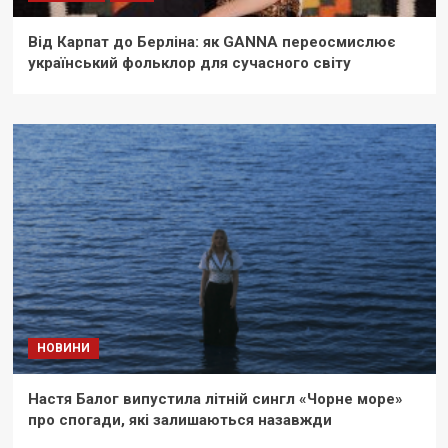
Від Карпат до Берліна: як GANNA переосмислює
український фольклор для сучасного світу
НОВИНИ
Настя Балог випустила літній сингл «Чорне море»
про спогади, які залишаються назавжди