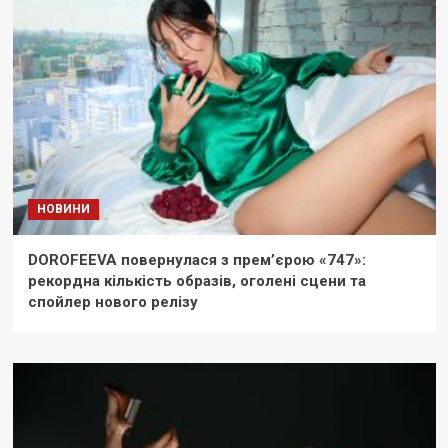
НОВИНИ
DOROFEEVA повернулася з прем’єрою «747»:
рекордна кількість образів, оголені сцени та
спойлер нового релізу