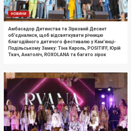
НОВИНИ
Амбасадор Дитинства та Зірковий Десант
об’єдналися, щоб відсвяткувати річницю
благодійного дитячого фестивалю у Кам’янці-
Подільському Замку: Тіна Кароль, POSITIFF, Юрій
Ткач, Анатоліч, ROXOLANA та багато зірок