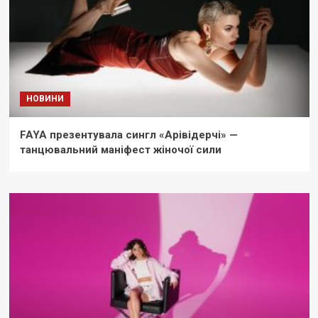
НОВИНИ
FAYA презентувала сингл «Арівідерчі» —
танцювальний маніфест жіночої сили