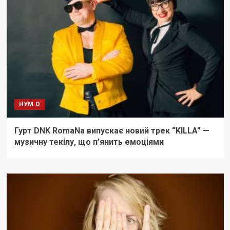
НУМ.О
Гурт DNK RomaNa випускає новий трек “KILLA” —
музичну текілу, що п’янить емоціями