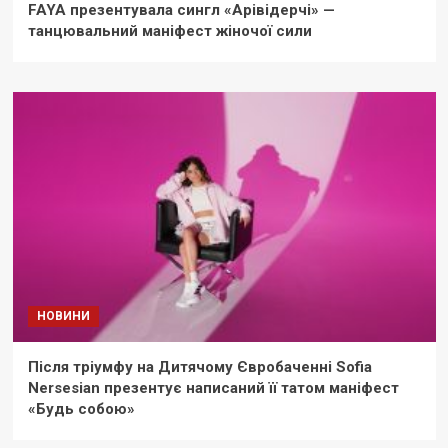
FAYA презентувала сингл «Арівідерчі» —
танцювальний маніфест жіночої сили
НОВИНИ
Після тріумфу на Дитячому Євробаченні Sofia
Nersesian презентує написаний її татом маніфест
«Будь собою»