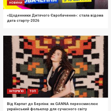
НОВИНИ
«Щоденники Дитячого Євробачення»: стала відома
дата старту-2026
ІНТЕРВ'Ю
ТОП
Від Карпат до Берліна: як GANNA переосмислює
український фольклор для сучасного світу