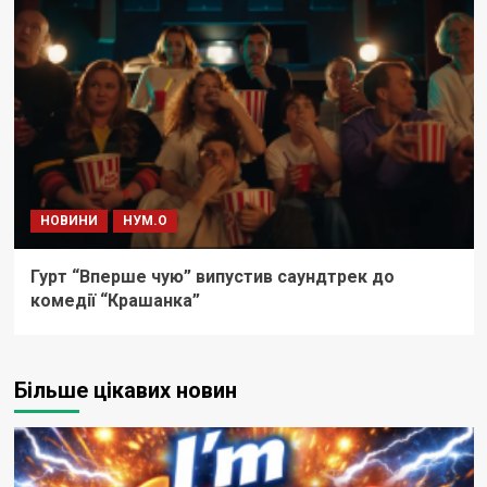
НОВИНИ
НУМ.О
Гурт “Вперше чую” випустив саундтрек до
комедії “Крашанка”
Більше цікавих новин