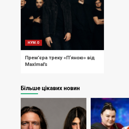
НУМ.О
Прем’єра треку «Пʼяною» від
MaxImal’s
Більше цікавих новин