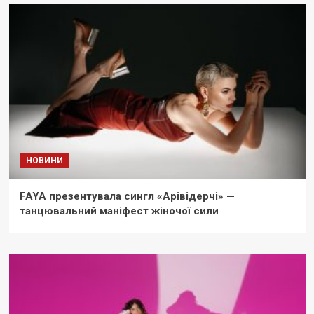
НОВИНИ
FAYA презентувала сингл «Арівідерчі» —
танцювальний маніфест жіночої сили