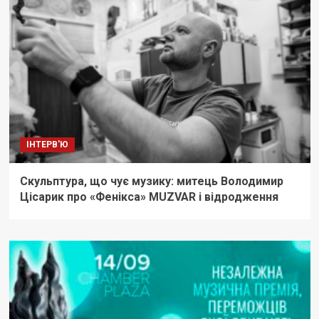
ІНТЕРВ'Ю
Скульптура, що чує музику: митець Володимир
Цісарик про «Фенікса» MUZVAR і відродження