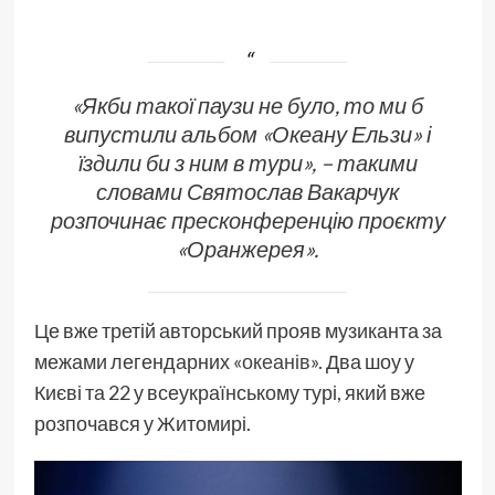
«Якби такої паузи не було, то ми б
випустили альбом «Океану Ельзи» і
їздили би з ним в тури», – такими
словами Святослав Вакарчук
розпочинає пресконференцію проєкту
«Оранжерея».
Це вже третій авторський прояв музиканта за
межами легендарних «
океанів
». Два шоу у
Києві та 22 у всеукраїнському турі, який вже
розпочався у Житомирі.