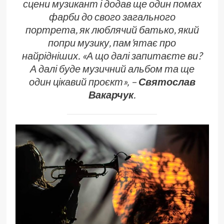
сцени музикант і додав ще один помах
фарби до свого загального
портрета, як люблячий батько, який
попри музику, пам’ятає про
найрідніших. «А що далі запитаєте ви?
А далі буде музичний альбом та ще
один цікавий проєкт», –
Святослав
Вакарчук
.