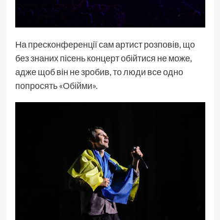
На пресконференції сам артист розповів, що
без знаних пісень концерт обійтися не може,
адже щоб він не зробив, то люди все одно
попросять «
Обійми
».