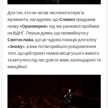
Для тих, хто не читав численні інтерв’ю
музиканта, нагадуємо, що
Славко
придумав
назву
«Оранжерея»
під час ранкової пробіжки
на ВДНГ. Перша думка, що промайнула у
Святослава
, що це чудова локація для кліпу
«Знову»
, а вже потім прийшло усвідомлення
того, що цей проєкт немов місце усього живого
та квітучого під час довгої зими, календарної та
емоційної.