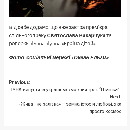
Від себе додамо, що вже завтра прем’єра
спільного треку
Святослава Вакарчука
та
реперки
alyona alyona
«Країна дітей».
Фото: соціальні мережі «Океан Ельзи»
Post
Previous:
ЛУНА випустила українськомовний трек “Пташка”
navigation
Next:
«Жива і не залізна» – земна історія любові, яка
просто космос