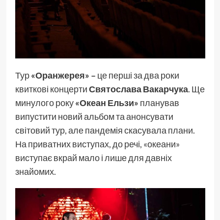
Тур
«Оранжерея» –
це перші за два роки
квиткові концерти
Святослава Вакарчука
. Ще
минулого року
«Океан Ельзи»
планував
випустити новий альбом та анонсувати
світовий тур, але пандемія скасувала плани.
На приватних виступах, до речі, «океани»
виступає вкрай мало і лише для давніх
знайомих.