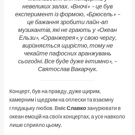
невеликих залах. «Вночі» – це був
експеримент із формою, «Брюсель» –
це бажання зробити лайн-ап
музикантів, які не грають у «Океан
Ельзи», «Оранжерея», у свою чергу,
вирізняється щирістю, тому не
чекайте пафосних аранжувань
сьогодні. Все буде дуже інтимно», –
Святослав Вакарчук.
Концерт, був на правду, дуже щирим,
камерним і щедрим на оплески та взаємну
глядацьку любов. Вміє
Славко
занурювати в
океан емоцій на своїх концертах, а усе навколо
лише сприяло цьому.