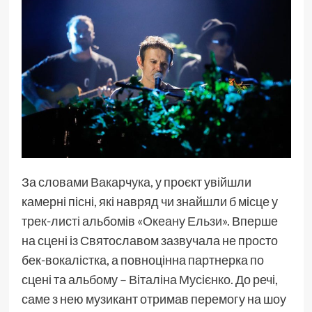
За словами
Вакарчука
, у проєкт увійшли
камерні пісні, які навряд чи знайшли б місце у
трек-листі альбомів «
Океану Ельзи
». Вперше
на сцені із Святославом зазвучала не просто
бек-вокалістка, а повноцінна партнерка по
сцені та альбому –
Віталіна Мусієнко
. До речі,
саме з нею музикант отримав перемогу на шоу