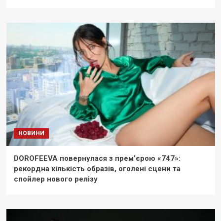
НОВИНИ
DOROFEEVA повернулася з прем’єрою «747»:
рекордна кількість образів, оголені сцени та
спойлер нового релізу