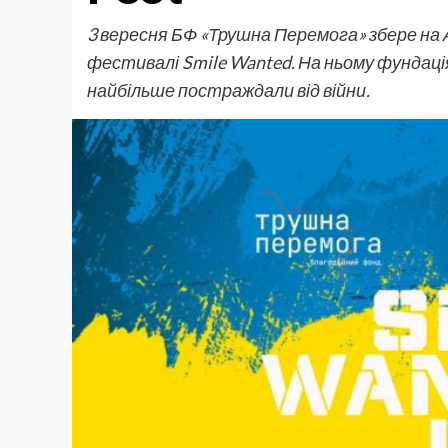
3 вересня БФ «Трушна Перемога» збере на
фестивалі Smile Wanted. На ньому фундац
найбільше постраждали від війни.