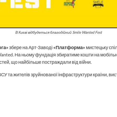
В Києві відбудеться благодійний Smile Wanted Fest
ога»
збере на Арт-Заводі
«Платформа»
мистецьку спіл
Wanted
. На ньому фундація збиратиме кошти на мобіль
стей, що найбільше постраждали від війни.
У та жителів зруйнованої інфраструктури країни, висту