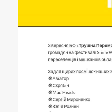
3 вересня БФ
«Трушна Перем
громадян на фестивалі
Smile 
переселенців і мешканців обла
Задля щирих посмішок наших ЗС
🔘Авiатор
🔘Скрябiн
🔘Mad Heads
🔘Сергiй Мироненко
🔘Юлiя Рознен