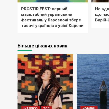
PROSTIR FEST: перший
Не вдя
масштабний український
що нас
фестиваль у Барселоні збере
Вирій-
тисячі українців з усієї Європи
Більше цікавих новин
ІНТЕРВ'Ю
ТОП
НОВИНИ