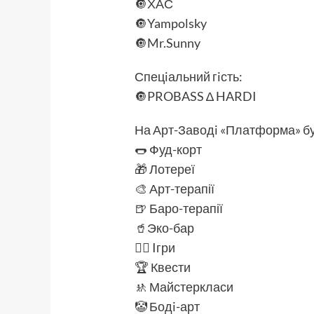
🔘ХАС
🔘Yampolsky
🔘Mr.Sunny
Спецiальний гiсть:
🔘PROBASS ∆ HARDI
На Арт-Заводi «Платформа» буд
🌭 Фуд-корт
🎁 Лотереї
🎨 Арт-терапії
🍺 Баро-терапії
🥤Эко-бар
🤸‍♂️ Iгри
🏆 Квести
🚸 Майстеркласи
🤡 Бодi-арт