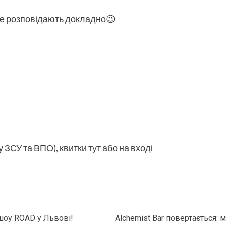
е розповідають докладно😉
гу ЗСУ та ВПО), квитки
тут
або на вході
шоу ROAD у Львові!
Alchemist Bar повертається: