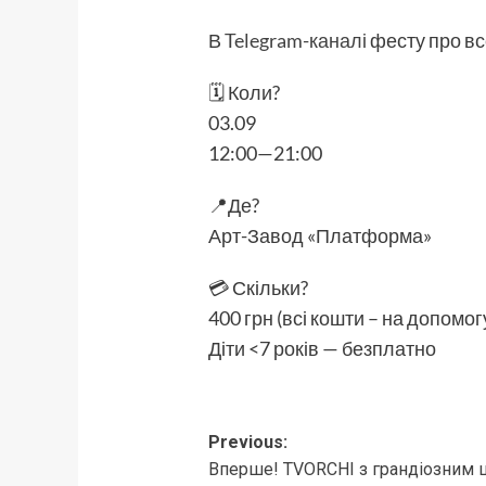
В
Telegram-каналі
фесту про вс
🗓 Коли?
03.09
12:00—21:00
📍Де?
Арт-Завод «Платформа»
💳 Скільки?
400 грн (всі кошти – на допомо
Діти <7 років — безплатно
Post
Previous:
Вперше! TVORCHI з грандіозним 
navigation