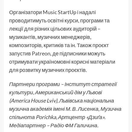
Організатори Music StartUp і надалі
проводитимуть освітні курси, програми та
лекції для різних цільових аудиторій –
музикантів, музичних менеджерів,
композиторів, критиків та ін. Також проєкт
запустив Patreon
, де підписники можуть
отримувати україномовні корисні матеріали
для розвитку музичних проєктів.
Партнери програми – Інститут стратегії
культури, Американський дім у Львові
(America House Lviv), Львівська національна
музична академія імені М. В. Лисенка, Музична
спільнота Porichka, Артцентр «Дзиґа».
Медіапартнер – Радіо ФМ Галичина.