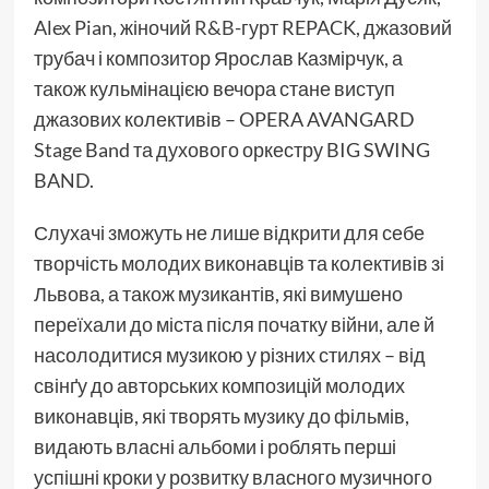
Alex Pian, жіночий
R&B
-гурт REPACK, джазовий
трубач і композитор Ярослав Казмірчук, а
також кульмінацією вечора стане виступ
джазових колективів – OPERA AVANGARD
Stage Band та духового оркестру BIG SWING
BAND.
Слухачі зможуть не лише відкрити для себе
творчість молодих виконавців та колективів зі
Львова, а також музикантів, які вимушено
переїхали до міста після початку війни, але й
насолодитися музикою у різних стилях – від
свінґу до авторських композицій молодих
виконавців, які творять музику до фільмів,
видають власні альбоми і роблять перші
успішні кроки у розвитку власного музичного