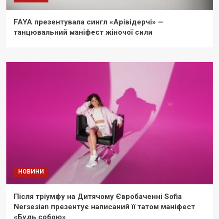
FAYA презентувала сингл «Арівідерчі» —
танцювальний маніфест жіночої сили
НОВИНИ
Після тріумфу на Дитячому Євробаченні Sofia
Nersesian презентує написаний її татом маніфест
«Будь собою»