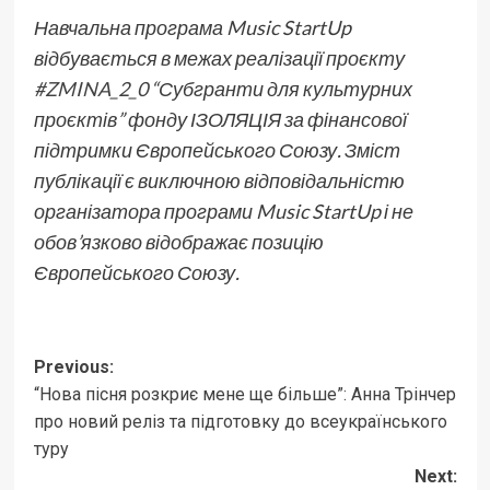
Навчальна програма Music StartUp
відбувається в межах реалізації проєкту
#ZMINA_2_0
“Субгранти для культурних
проєктів” фонду ІЗОЛЯЦІЯ за фінансової
підтримки Європейського Союзу. Зміст
публікації є виключною відповідальністю
організатора програми Music StartUp і не
обов’язково відображає позицію
Європейського Союзу.
Post
Previous:
“Нова пісня розкриє мене ще більше”: Анна Трінчер
navigation
про новий реліз та підготовку до всеукраїнського
туру
Next: