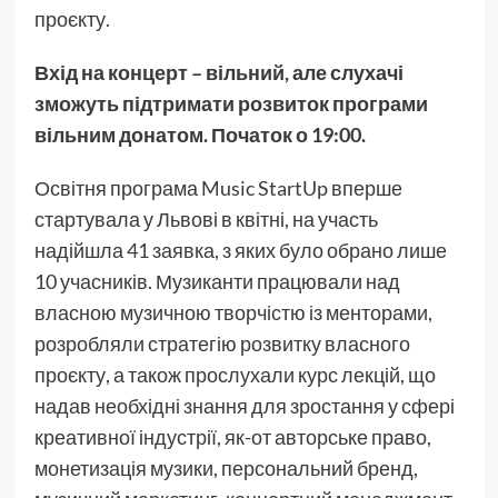
проєкту.
Вхід на концерт – вільний, але слухачі
зможуть підтримати розвиток програми
вільним донатом. Початок о 19:00.
Освітня програма Music StartUp вперше
стартувала у Львові в квітні, на участь
надійшла 41 заявка, з яких було обрано лише
10 учасників. Музиканти працювали над
власною музичною творчістю із менторами,
розробляли стратегію розвитку власного
проєкту, а також прослухали курс лекцій, що
надав необхідні знання для зростання у сфері
креативної індустрії, як-от авторське право,
монетизація музики, персональний бренд,