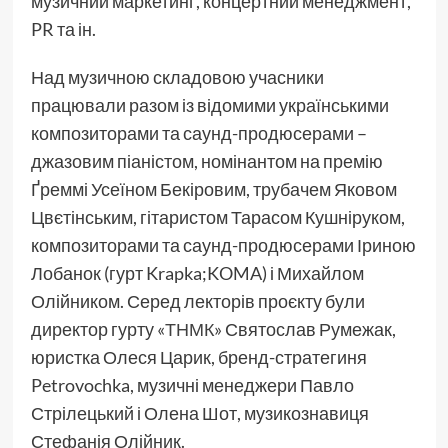
музичний маркетинг, концертний менеджмент,
PR та ін.
Над музичною складовою учасники
працювали разом із відомими українськими
композиторами та саунд-продюсерами –
джазовим піаністом, номінантом на премію
Ґреммі Усеїном Бекіровим, трубачем Яковом
Цвєтінським, гітаристом Тарасом Кушніруком,
композиторами та саунд-продюсерами Іриною
Лобанок (гурт Krapka;KOMA) і Михайлом
Олійником. Серед лекторів проєкту були
директор гурту «
ТНМК
» Святослав Румежак,
юристка Олеся Царик, бренд-стратегиня
Petrovochka, музичні менеджери Павло
Стрілецький і Олена Шот, музикознавиця
Стефанія Олійник.