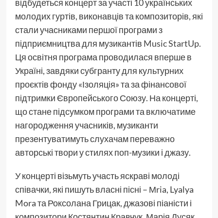
відбудеться концерт за участі 10 українських
молодих гуртів, виконавців та композиторів, які
стали учасниками першої програми з
підприємництва для музикантів
Music StartUp
.
Ця освітня програма проводилася вперше в
Україні, завдяки субгранту для культурних
проєктів фонду «Ізоляція» та за фінансової
підтримки Європейського Союзу. На концерті,
що стане підсумком програми та включатиме
нагородження учасників, музиканти
презентуватимуть слухачам переважно
авторські твори у стилях поп-музики і джазу.
У концерті візьмуть участь яскраві молоді
співачки, які пишуть власні пісні – Мria, Lyalya
Mora та Роксолана Грицак, джазові піаністи і
композитори Костянтин Кравчук, Марія Дусяк,