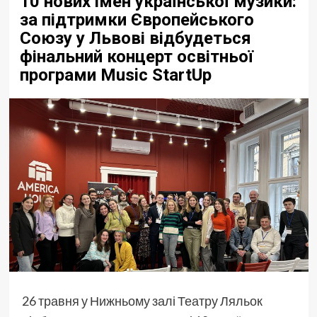
10 нових імен української музики:
за підтримки Європейського
Союзу у Львові відбудеться
фінальний концерт освітньої
програми Music StartUp
26 травня у Нижньому залі Театру Ляльок