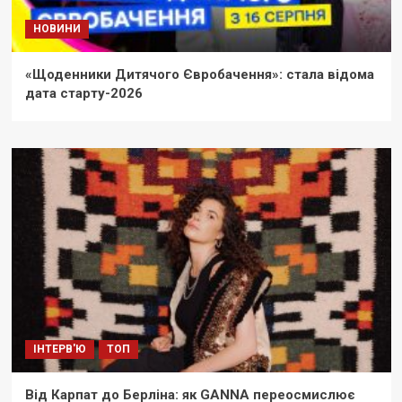
НОВИНИ
«Щоденники Дитячого Євробачення»: стала відома
дата старту-2026
ІНТЕРВ'Ю
ТОП
Від Карпат до Берліна: як GANNA переосмислює