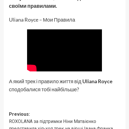
своїми правилами.
Uliana Royce – Мои Правила
А який трек і правило життя від
Uliana Royce
сподобалися тобі найбільше?
Post
Previous:
ROXOLANA за підтримки Ніни Матвієнко
navigation
представила хіп-хоп трек на вірші Івана Франка