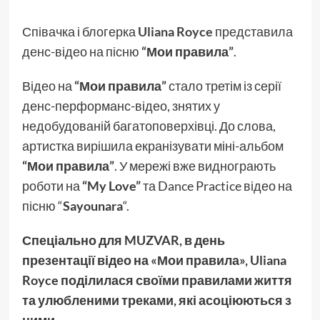
Співачка і блогерка
Uliana Royce
представила
денс-відео на пісню
“Мои правила”
.
Відео на
“Мои правила”
стало третім із серії
денс-перформанс-відео, знятих у
недобудованій багатоповерхівці. До слова,
артистка вирішила екранізувати міні-альбом
“Мои правила”
. У мережі вже виднограють
роботи на
“My Love”
та Dance Practice відео на
пісню “
Sayounara
“.
Спеціально для MUZVAR, в день
презентації відео на «Мои правила», Uliana
Royce поділилася своїми правилами життя
та улюбленими треками, які асоціюються з