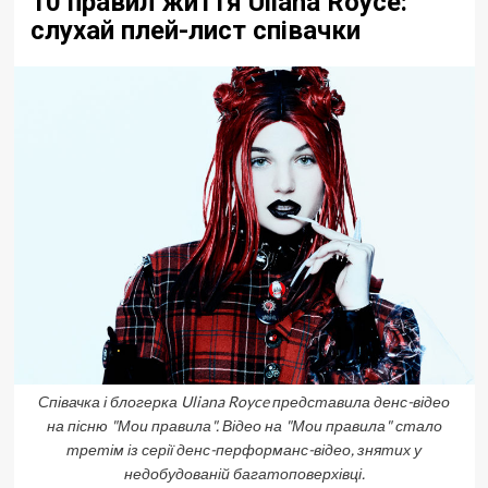
10 правил життя Uliana Royce:
слухай плей-лист співачки
Співачка і блогерка Uliana Royce представила денс-відео
на пісню "Мои правила". Відео на "Мои правила" стало
третім із серії денс-перформанс-відео, знятих у
недобудованій багатоповерхівці.