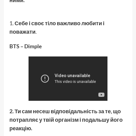
ними.
1.
Себе і своє тіло важливо любити і
поважати
.
BTS – Dimple
2.
Ти сам несеш відповідальність за те, що
потрапляє у твій організм і подальшу його
реакцію.