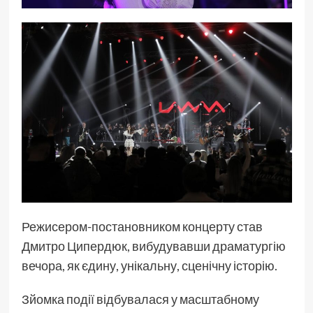
Режисером-постановником концерту став
Дмитро Ципердюк, вибудувавши драматургію
вечора, як єдину, унікальну, сценічну історію.
Зйомка події відбувалася у масштабному