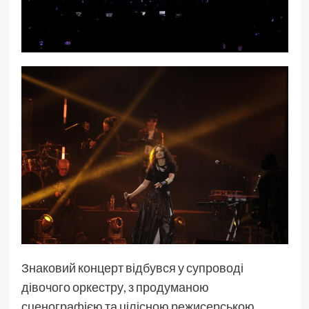
Знаковий концерт відбувся у супроводі
дівочого оркестру, з продуманою
сценографією та цілісною режисерською