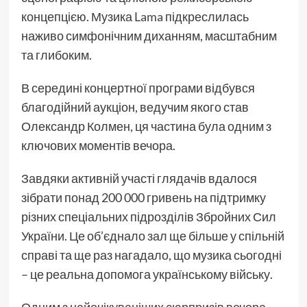
концепцією. Музика
Lama
підкреслилась
наживо симфонічним диханням, масштабним
та глибоким.
В середині концертної програми відбувся
благодійний аукціон, ведучим якого став
Олександр Колмен, ця частина була одним з
ключових моментів вечора.
Завдяки активній участі глядачів вдалося
зібрати понад 200 000 гривень на підтримку
різних спеціальних підрозділів Збройних Сил
України. Це об’єднало зал ще більше у спільній
справі та ще раз нагадало, що музика сьогодні
– це реальна допомога українському війську.