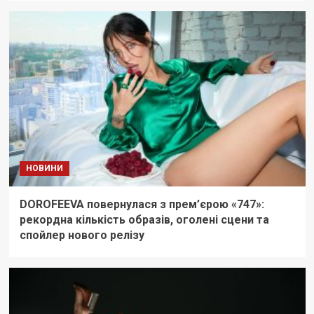
НОВИНИ
DOROFEEVA повернулася з прем’єрою «747»:
рекордна кількість образів, оголені сцени та
спойлер нового релізу