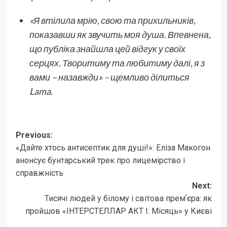
«Я втілила мрію, свою та прихильників,
показавши як звучить моя душа. Впевнена,
що публіка знайшла цей відгук у своїх
серцях. Творитиму та любитиму далі, я з
вами – назавжди» – щемливо ділиться
Lama.
Post
Previous:
«Дайте хтось антисептик для душі!»: Еліза Макогон
navigation
анонсує бунтарський трек про лицемірство і
справжність
Next:
Тисячі людей у білому і світова премʼєра: як
пройшов «ІНТЕРСТЕЛЛАР АКТ І: Місяць» у Києві