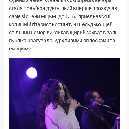
Одним з найочікуваніших сюрпризів вечора
стала прем’єра дуету, який вперше прозвучав
саме зі сцени МЦКМ. До Lama приєднався її
колишній гітарист Костянтин Шелудько. Цей
спільний номер викликав щирий захват в залі,
публіка реагувала бурхливими оплесками та
емоціями.