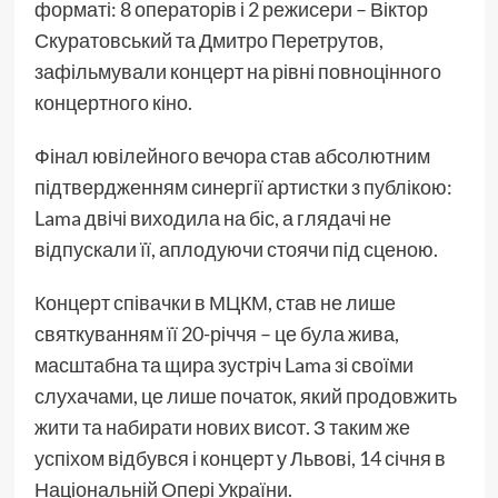
форматі: 8 операторів і 2 режисери – Віктор
Скуратовський та Дмитро Перетрутов,
зафільмували концерт на рівні повноцінного
концертного кіно.
Фінал ювілейного вечора став абсолютним
підтвердженням синергії артистки з публікою:
Lama двічі виходила на біс, а глядачі не
відпускали її, аплодуючи стоячи під сценою.
Концерт співачки в МЦКМ, став не лише
святкуванням її 20-річчя – це була жива,
масштабна та щира зустріч Lama зі своїми
слухачами, це лише початок, який продовжить
жити та набирати нових висот. З таким же
успіхом відбувся і концерт у Львові, 14 січня в
Національній Опері України.