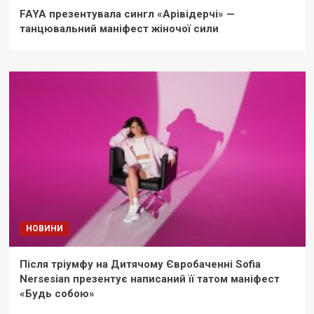
FAYA презентувала сингл «Арівідерчі» —
танцювальний маніфест жіночої сили
НОВИНИ
Після тріумфу на Дитячому Євробаченні Sofia
Nersesian презентує написаний її татом маніфест
«Будь собою»