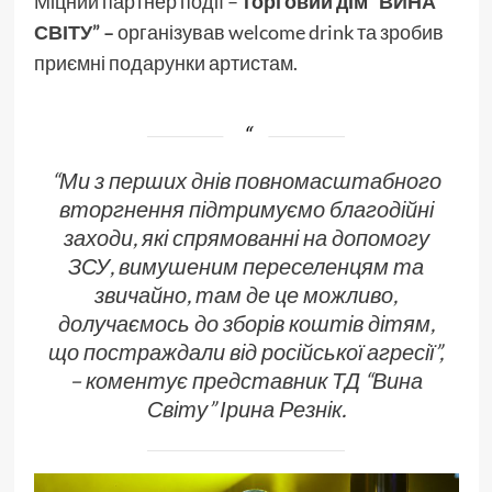
Міцний партнер події –
торговий дім “
ВИНА
СВІТУ
” –
організував welcome drink та зробив
приємні подарунки артистам.
“Ми з перших днів повномасштабного
вторгнення підтримуємо благодійні
заходи, які спрямованні на допомогу
ЗСУ, вимушеним переселенцям та
звичайно, там де це можливо,
долучаємось до зборів коштів дітям,
що постраждали від російської агресії”
,
– коментує представник ТД “Вина
Світу” Ірина Резнік.