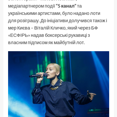
медіапартнером події
“5 канал”
та
українськими артистами, було надано лоти
для розіграшу. До ініціативи долучився також і
мер Києва – Віталій Кличко, який через БФ
«ЕСФІРЬ» надав боксерські рукавиці з
власним підписом як майбутній лот.