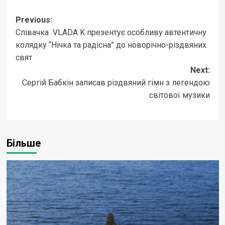
Post
Previous:
Співачка VLADA K презентує особливу автентичну
navigation
колядку “Нічка та радісна” до новорічно-різдвяних
свят
Next:
Сергій Бабкін записав різдвяний гімн з легендою
світової музики
Більше