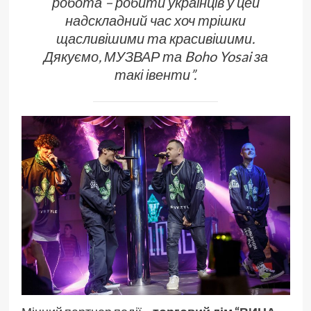
робота – робити українців у цей
надскладний час хоч трішки
щасливішими та красивішими.
Дякуємо, МУЗВАР та Boho Yosai за
такі івенти
”.