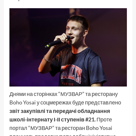
Днями на сторінках “
МУЗВАР
” та ресторану
Boho Yosai
у соцмережах буде представлено
звіт закупівлі та передачі обладнання
школі-інтернату І-ІІ ступенів
#21
.
Проте
портал “МУЗВАР” та ресторан Boho Yosai