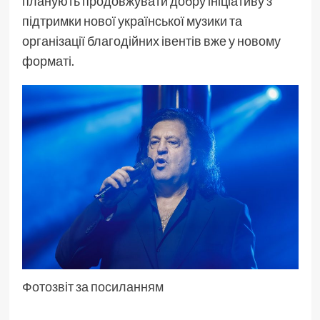
планують продовжувати добру ініціативу з
підтримки нової української музики та
організації благодійних івентів вже у новому
форматі.
Фотозвіт за посиланням