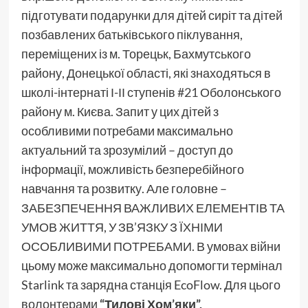
підготувати подарунки для дітей сиріт та дітей
позбавлених батьківського піклування,
переміщених із м. Торецьк, Бахмутського
району, Донецької області, які знаходяться в
школі-інтернаті І-ІІ ступенів
#21
Оболонського
району м. Києва. Запит у цих дітей з
особливими потребами максимально
актуальний та зрозумілий – доступ до
інформації, можливість безперебійного
навчання та розвитку. Але головне –
ЗАБЕЗПЕЧЕННЯ ВАЖЛИВИХ ЕЛЕМЕНТІВ ТА
УМОВ ЖИТТЯ, У ЗВ’ЯЗКУ З ЇХНІМИ
ОСОБЛИВИМИ ПОТРЕБАМИ. В умовах війни
цьому може максимально допомогти термінал
Starlink та зарядна станція EcoFlow. Для цього
волонтерами
“Тилові Хом’яки”,