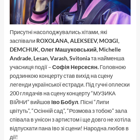
Присутні насолоджувались хітами, які
заспівали
ROXOLANA, ALEKSEEV, MOЗGI,
DEMCHUK, Олег Машуковський, Michelle
Andrade, Lesan, Varash, Svitonia
та найменша
учасниця події –
Софія Нерсесян.
Головною
родзинкою концерту став вихід на сцену
легенди української естради. Під гучні оплески
200 глядачів на сцену концерту “МУЗИКА
ВІЙНИ” вийшов
Іво Бобул
. Пісні “Липи
цвітуть”, “Осінній сад”, “Розмова з тобою” зала
співала в унісон з артистом і ще довго не хотіла
відпускати пана Іво зі сцени! Народна любов в
дії!