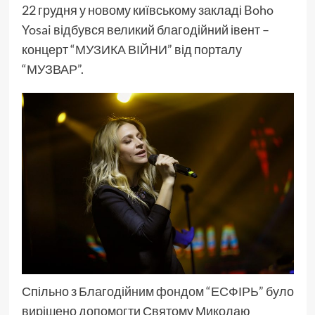
22 грудня у новому київському закладі
Boho
Yosai
відбувся великий благодійний івент –
концерт
“МУЗИКА ВІЙНИ”
від порталу
“
МУЗВАР
”.
Спільно з
Благодійним фондом “ЕСФІРЬ”
було
вирішено допомогти Святому Миколаю