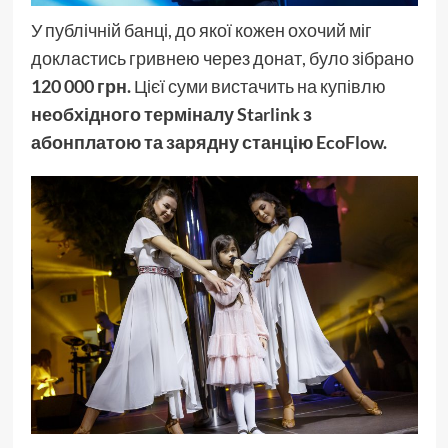
У публічній банці, до якої кожен охочий міг
докластись гривнею через донат, було зібрано
120 000 грн.
Цієї суми вистачить на купівлю
необхідного терміналу Starlink з
абонплатою та зарядну станцію EcoFlow.