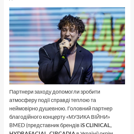
Партнери заходу допомогли зробити
атмосферу події справді теплою та
неймовірно душевною. Головний партнер
благодійного концерту
«МУЗИКА ВІЙНИ»
BMED (представник брендів
iS CLINICAL
,
HYDRAFACIAL
,
CIRCADIA
в Україні) окрім