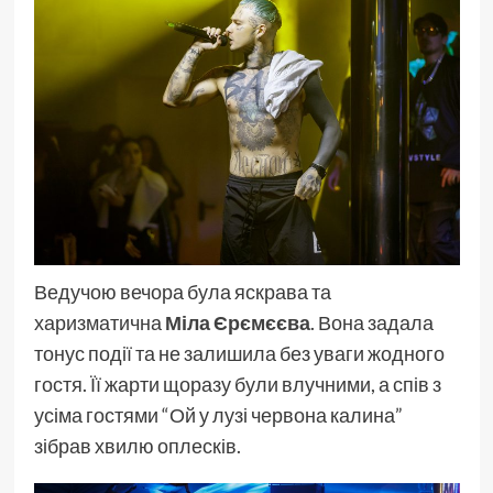
Ведучою вечора була яскрава та
харизматична
Міла Єрємєєва
. Вона задала
тонус події та не залишила без уваги жодного
гостя. Її жарти щоразу були влучними, а спів з
усіма гостями “Ой у лузі червона калина”
зібрав хвилю оплесків.