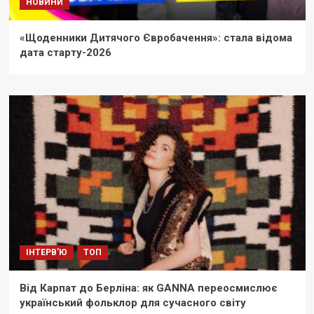
НОВИНИ
«Щоденники Дитячого Євробачення»: стала відома
дата старту-2026
ІНТЕРВ'Ю
ТОП
Від Карпат до Берліна: як GANNA переосмислює
український фольклор для сучасного світу