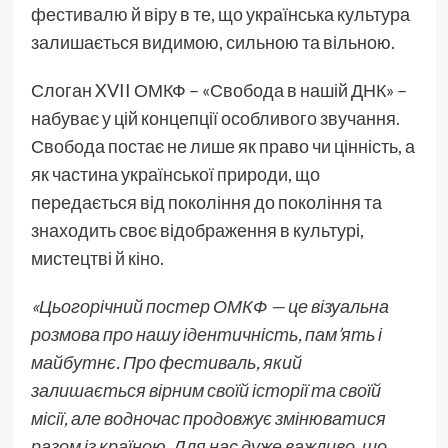
фестивалю й віру в те, що українська культура
залишається видимою, сильною та вільною.
Слоган XVII ОМКФ – «Свобода в нашій ДНК» –
набуває у цій концепції особливого звучання.
Свобода постає не лише як право чи цінність, а
як частина української природи, що
передається від покоління до покоління та
знаходить своє відображення в культурі,
мистецтві й кіно.
«Цьогорічний постер ОМКФ — це візуальна
розмова про нашу ідентичність, пам’ять і
майбутнє. Про фестиваль, який
залишається вірним своїй історії та своїй
місії, але водночас продовжує змінюватися
разом із країною. Для нас дуже важливо, що