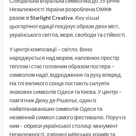
Спеціальна візуальна символіка до 35-річчя
Незалежності України розроблена ОМКФ
разом зі
Starlight Creative
. Key visual
цьогорічної едиції поєднує образи двох міст,
українського світла, моря, свободи та стійкості.
У центрі композиції – світло. Воно
народжується над морем, наповнює простір
теплом і стає головним образом постера –
символом надії, відродження та руху вперед.
На тлі великого сонця постають силуети
знакових символів Одеси та Києва. У центрі –
пам’ятник Дюку де Рішельє, один із
найвпізнаваніших символів Одеси та
незмінний символ самого фестивалю. Поруч із
ним – обриси української столиці: монумент
Незалежності, дзвіниці київських храмів та