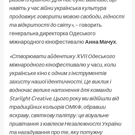
навіть у час війни українська культура
продовжує говорити мовою свободи, гідності
та відкритості до світу»,
– говорить
генеральна директорка Одеського
міжнародного кінофестивалю
Анна Мачух
.
«Створювати айдентику XVII Одеського
міжнародного кінофестивалю у часи, коли
українське кіно є одним з інструментів
захисту нашої ідентичності. Це виклик і
водночас велике натхнення для команди
Starlight Creative. Цього року ми відійшли від
традиційних кольорів ОМКФ, обравши
яскраву, святкову палітру: це візуальне
привітання з ювілеєм Незалежності України
та нагадування про те, яку потужну