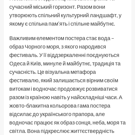
сучасний міський горизонт. Разом вони
утворюють спільний культурний ландшафт, у
якому є спільна пам’ять і спільне майбутнє.
Важливим елементом постера стає вода –
образ Чорного моря, з якого народився
фестиваль. У її віддзеркаленні поєднуються
Одеса й Київ, минуле й майбутнє, традиція та
сучасність. Це візуальна метафора
фестивалю, який залишається вірним своїм
витокам і водночас продовжує розвиватися
разом із країною навіть у найскладніші часи. А
жовто-блакитна кольорова гама постера
відсилає до українського прапора, але
водночас працює як образ сонця, неба, моря та
світла. Вона підкреслює життєствердність