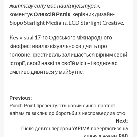
життєву силу має наша культура», –
коментує
Олексій Рєпік
, керівник дизайн-
бюро Starlight Media та ECD Starlight Creative.
Key visual 17-го Одеського міжнародного
кінофестивалю візуально свідчить про
головне: фестиваль залишається вірним своїй
історії, своїй назві та своїй місії – і водночас
сміливо дивиться у майбутнє.
Post
Previous:
Punch Point презентують новий сингл: протест
navigation
елітам та заклик до боротьби з несправедливістю
Next:
Після довгої перерви YARIMA повертається на
сцену з новим R&B