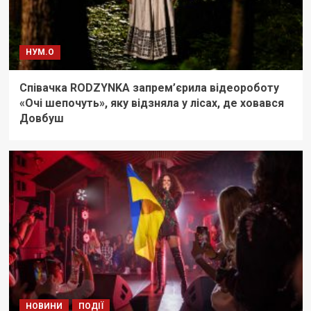
НУМ.О
Співачка RODZYNKA запрем’єрила відеороботу
«Очі шепочуть», яку відзняла у лісах, де ховався
Довбуш
НОВИНИ
ПОДІЇ