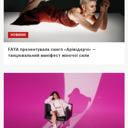
НОВИНИ
FAYA презентувала сингл «Арівідерчі» —
танцювальний маніфест жіночої сили