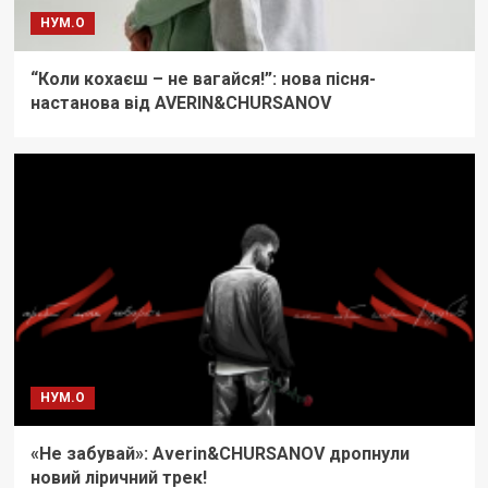
НУМ.О
“Коли кохаєш – не вагайся!”: нова пісня-
настанова від AVERIN&CHURSANOV
НУМ.О
«Не забувай»: Averin&CHURSANOV дропнули
новий ліричний трек!