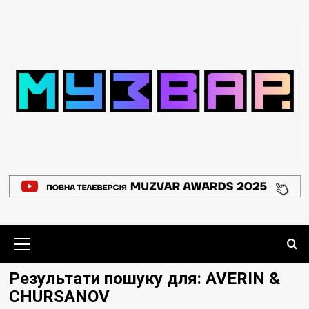
Перейти
до
вмісту
Основне
меню
Результати пошуку для:
AVERIN &
CHURSANOV