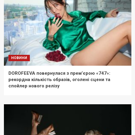
НОВИНИ
DOROFEEVA повернулася з прем’єрою «747»:
рекордна кількість образів, оголені сцени та
спойлер нового релізу