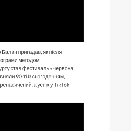
р Балан пригадав, як після
нограми методом
гурту став фестиваль «Червона
вняли 90-ті із сьогоденням,
ренасичений, а успіх у TikTok