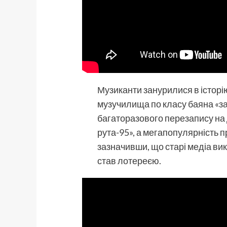
Музиканти занурилися в історію
музучилища по класу баяна «з
багаторазового перезапису на
рута-95», а мегапопулярність п
зазначивши, що старі медіа вико
став лотереєю.