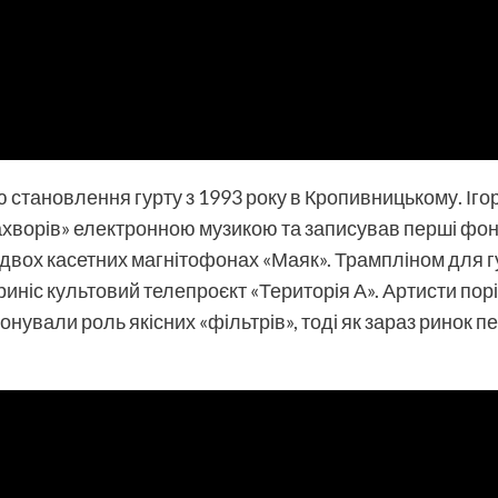
 становлення гурту з 1993 року в Кропивницькому. Іго
ахворів» електронною музикою та записував перші фо
 двох касетних магнітофонах «Маяк». Трампліном для 
риніс культовий телепроєкт «Територія А». Артисти порі
нували роль якісних «фільтрів», тоді як зараз ринок пе