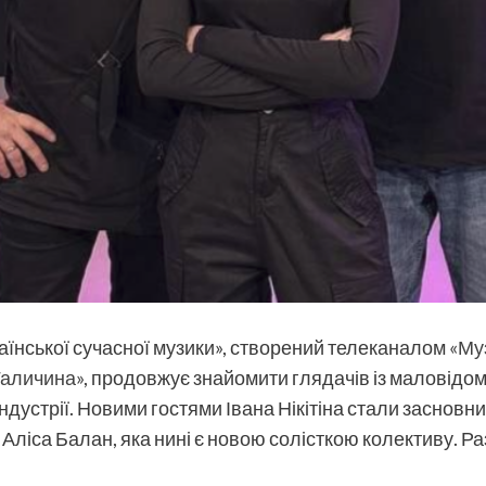
країнської сучасної музики», створений телеканалом
«Му
Галичина»
, продовжує знайомити глядачів із маловідо
індустрії. Новими гостями Івана Нікітіна стали заснов
 Аліса Балан, яка нині є новою солісткою колективу. Р