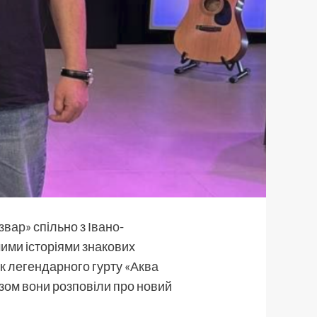
звар»
спільно з
Івано-
мими історіями знакових
ник легендарного гурту
«Аква
азом вони розповіли про новий