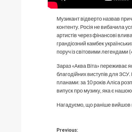
Музикант відверто назвав прич
контенту. Росія не вибачила ус
артистів через фінансові влива
грандіозний камбек українськи
поруч із світовими легендами («
Зараз «Аква Віта» переживає я
благодійних виступів для ЗСУ.
планами: за 10 років Аліса роз
випуск про музику, яка є нашо
Нагадуємо, що раніше вийшов
Post
Previous: