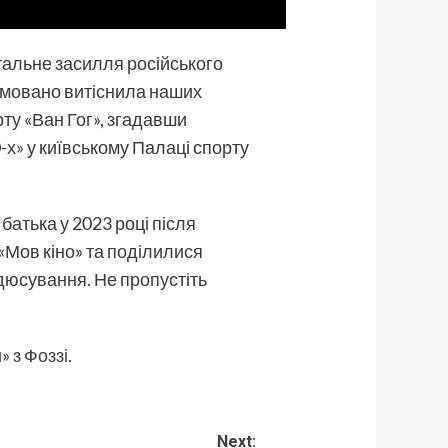
тальне засилля російського
рямовано витіснила наших
рту «Ван Гог», згадавши
х» у київському Палаці спорту
атька у 2023 році після
«Мов кіно» та поділилися
одюсування. Не пропустіть
» з Фоззі.
Next: