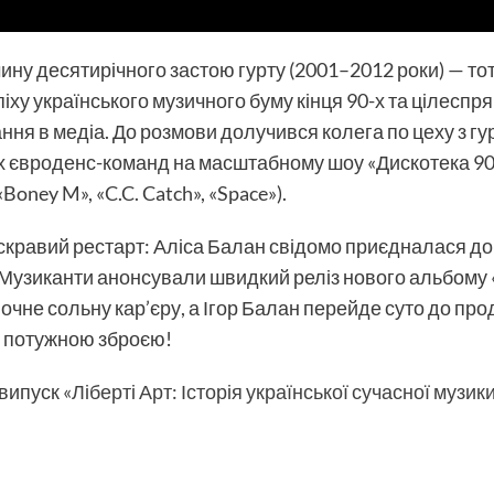
ину десятирічного застою гурту (2001–2012 роки) — то
піху українського музичного буму кінця 90-х та цілесп
ння в медіа. До розмови долучився колега по цеху з гу
х євроденс-команд на масштабному шоу «Дискотека 90-
Boney M», «C.C. Catch», «Space»).
скравий рестарт: Аліса Балан свідомо приєдналася до б
 Музиканти анонсували швидкий реліз нового альбому 
почне сольну кар’єру, а Ігор Балан перейде суто до пр
ю потужною зброєю!
 випуск
«Ліберті Арт: Історія української сучасної музики