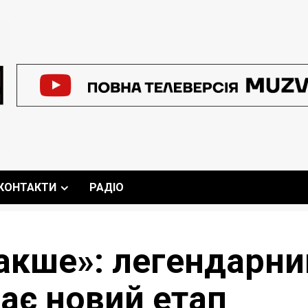
КОНТАКТИ
РАДІО
накше»: легендарни
ає новий етап