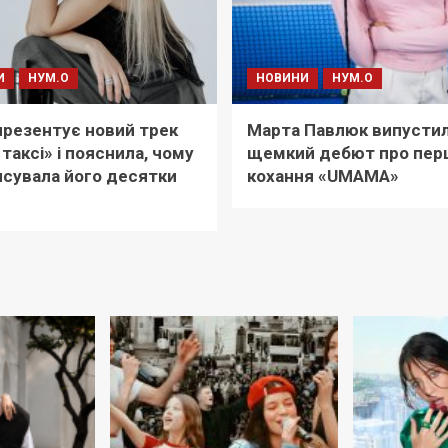
И
НУМ.О
НОВИНИ
НУМ.О
i презентує новий трек
Марта Павлюк випусти
 таксі» і пояснила, чому
щемкий дебют про пер
сувала його десятки
кохання «UМАМА»