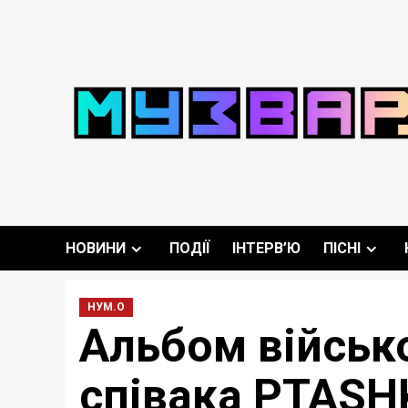
Перейти
до
вмісту
НОВИНИ
ПОДІЇ
ІНТЕРВ’Ю
ПІСНІ
НУМ.О
Альбом військо
співака PTASH