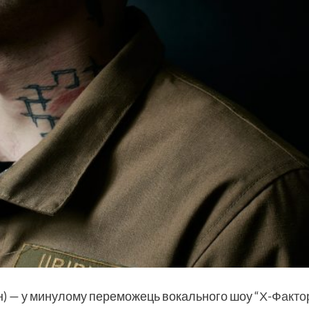
 — у минулому переможець вокального шоу “
Х-Факто