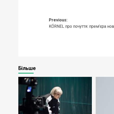
Post
Previous:
KÓRNEL про почуття: прем’єра но
navigation
Більше