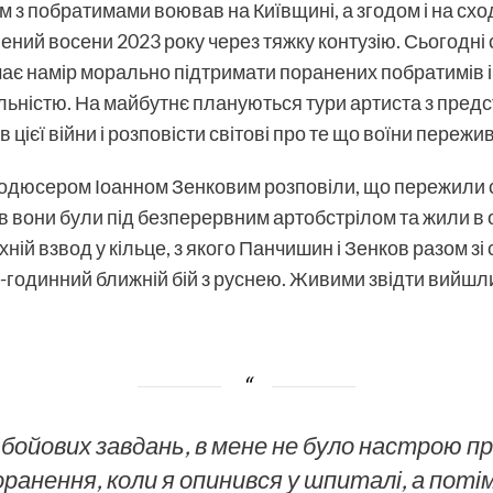
ом з побратимами воював на Київщині, а згодом і на сход
ений восени 2023 року через тяжку контузію. Сьогодні
має намір морально підтримати поранених побратимів 
льністю. На майбутнє плануються тури артиста з пре
 цієї війни і розповісти світові про те що воїни переж
продюсером Іоанном Зенковим розповіли, що пережили 
нів вони були під безперервним артобстрілом та жили в
хній взвод у кільце, з якого Панчишин і Зенков разом з
годинний ближній бій з руснею. Живими звідти вийшли,
я бойових завдань, в мене не було настрою п
оранення, коли я опинився у шпиталі, а потім