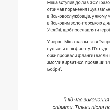
Міша вступив до лав
ЗСУ
і раз
отримав поранення і був звільн
військовослужбовців, у якому 
військовим волонтерською дія
Україні, щоб прославляти героїв
У червні Міша разом із своїм 
нульовій лінії фронту. П’ять д
орки прорвали фланги і взяли ї
змогли вирватися, провівши 14-
Бобри”.
“Під час виконанн
співати. Тільки після п