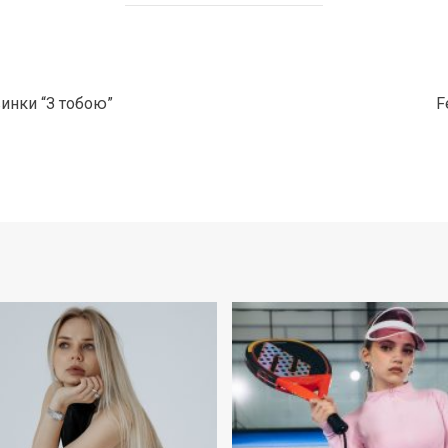
винки “З тобою”
F