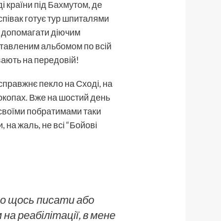
і країни під
Бахмутом
, де
 співак готує тур шпиталями
і допомагати діючим
дставленим
альбомом
по всій
ивають на передовій!
справжнє пекло на Сході, на
 окопах. Вже на шостий день
і своїми побратимами таки
 на жаль, не всі “Бойові
ро щось писати або
 на реабілітації, в мене