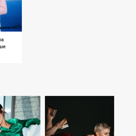
ла
ше