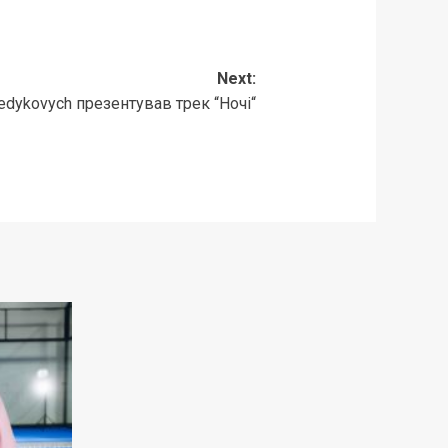
Next:
edykovych презентував трек “Ночі“