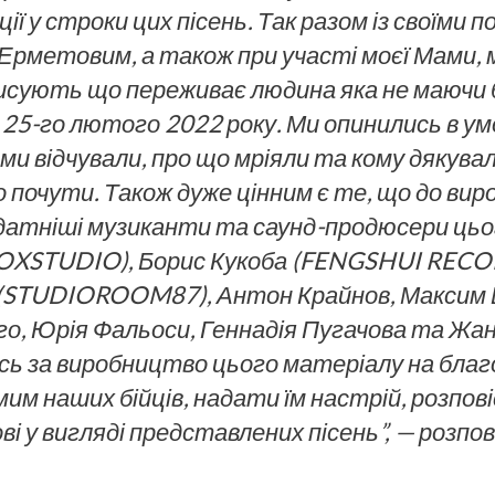
ії у строки цих пісень. Так разом із своїми
Ерметовим, а також при участі моєї Мами, 
писують що переживає людина яка не маючи
25-го лютого 2022 року. Ми опинились в ум
 ми відчували, про що мріяли та кому дякувал
о почути.
Також дуже цінним є те, що до ви
атніші музиканти та саунд-продюсери цього 
FOXSTUDIO), Борис Кукоба (FENGSHUI RECO
(STUDIOROOM87), Антон Крайнов, Максим Б
го,
Юрія Фальоси, Геннадія Пугачова та Жан
сь за
виробництво цього матеріалу на благо
мим наших
бійців, надати їм настрій, розпов
ві у вигляді
представлених пісень”
, — розпо