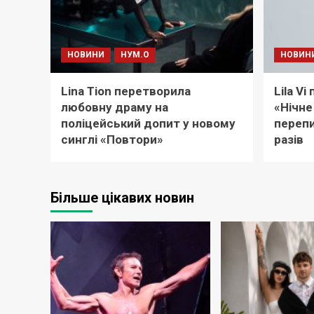
НОВИНИ
НУМ.О
НОВИН
Lina Tion перетворила
Lila V
любовну драму на
«Нічне
поліцейський допит у новому
перепи
синглі «Повтори»
разів
Більше цікавих новин