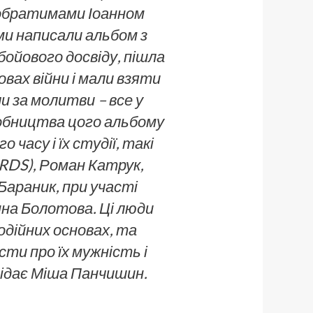
 побратимами
Іоанном
ми написали
альбом з
 бойового
досвіду, пішла
овах
війни і мали взяти
и за
молитви – все у
робництва цого альбому
часу і їх студії, такі
RDS), Роман Катрук,
араник, при участі
на Болотова. Ці люди
дійних основах, та
істи про їх мужність і
відає Міша Панчишин.