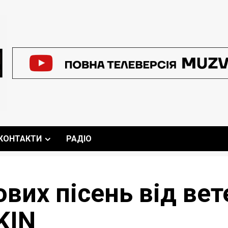
КОНТАКТИ
РАДІО
вих пісень від вет
KIN