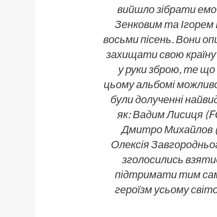
вийшло зібрати емоц
Зенковим та Ігорем 
восьми пісень. Вони о
захищати свою країну 
у руки зброю, те що
цьому альбомі можлив
були долученні найвид
як: Вадим Лисиця (
Дмитро Михайлов
Олексія Завгородньо
зголосились взяти
підтримати тим са
героїзм усьому світо