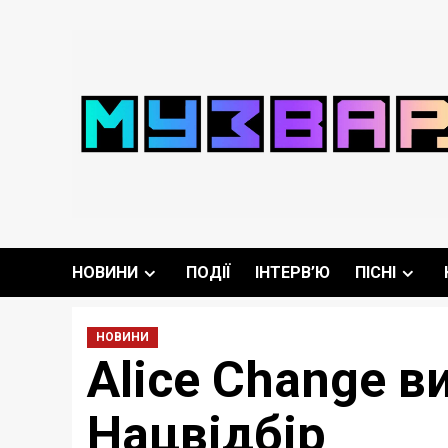
Перейти
до
вмісту
НОВИНИ
ПОДІЇ
ІНТЕРВ’Ю
ПІСНІ
НОВИНИ
Alice Change в
Нацвідбір