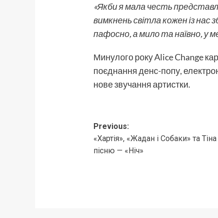
«Якби я мала честь представля
вимкнень світла кожен із нас 
пафосно, а мило та наївно, у 
Минулого року Alice Change ка
поєднання денс-попу, електрон
нове звучання артистки.
Post
Previous:
«Хартія», «Жадан і Собаки» та Ті
navigation
пісню — «Ніч»