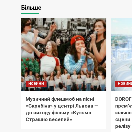
Більше
НОВИНИ
НОВИН
Музичний флешмоб на пісні
DOROF
«Скрябіна» у центрі Львова —
прем’є
до виходу фільму «Кузьма:
кількіс
Страшно веселий»
сцени 
релізу