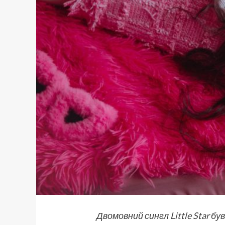
Двомовний сингл
Little Star
був