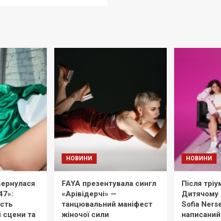
НОВИНИ
НОВИНИ
ернулася
FAYA презентувала сингл
Після тріу
47»:
«Арівідерчі» —
Дитячому 
ість
танцювальний маніфест
Sofia Ners
і сцени та
жіночої сили
написаний 