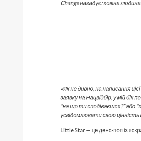
Change
нагадує: кожна людина 
«Як не дивно, на написання ці
заявку на Нацвідбір, у мій бі
“на що ти сподіваєшся?” або “то
усвідомлювати свою цінність
Little Star
— це денс-поп із яск