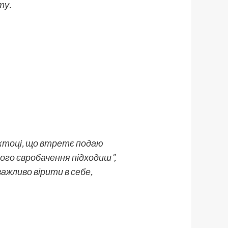
ту.
тіктоці, що втретє подаю
чого євробачення підходиш”,
 важливо вірити в себе,
.