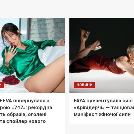
И
НОВИНИ
EEVA повернулася з
FAYA презентувала синг
рою «747»: рекордна
«Арівідерчі» — танцюва
ть образів, оголені
маніфест жіночої сили
та спойлер нового