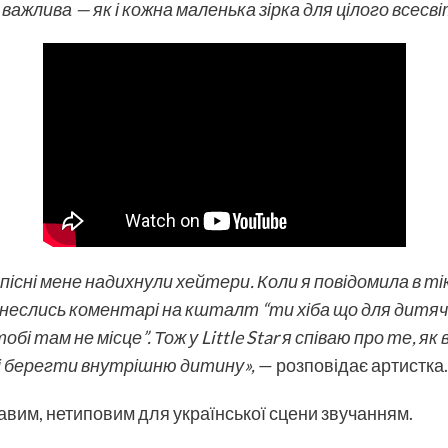
важлива — як і кожна маленька зірка для цілого всесві
єї пісні мене надихнули хейтери. Коли я повідомила в 
к понеслись коментарі на кшталт “ти хіба що для дитя
бі там не місце”. Тож у Little Star я співаю про те, як
 і берегти внутрішню дитину»,
— розповідає артистка
равим, нетиповим для української сцени звучанням.