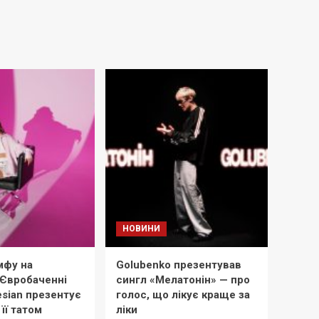
НОВИНИ
мфу на
Golubenko презентував
Євробаченні
сингл «Мелатонін» — про
esian презентує
голос, що лікує краще за
її татом
ліки