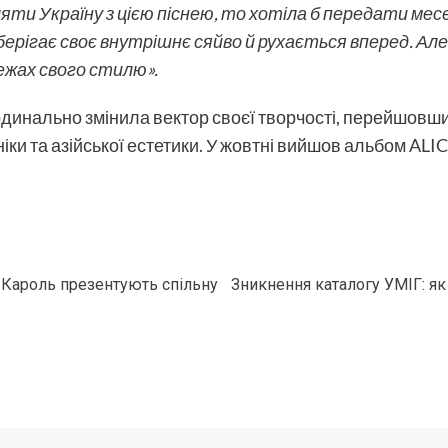
ти Україну з цією піснею, то хотіла б передати месед
зберігає своє внутрішнє сяйво й рухається вперед. Але
межах свого стилю».
рдинально змінила вектор своєї творчості, перейшовши
іки та азійської естетики. У жовтні вийшов альбом AL
на Кароль презентують спільну
Зникнення каталогу УМІГ: як