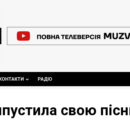
КОНТАКТИ
РАДІО
ипустила свою піс