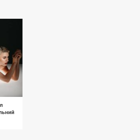
л
льний