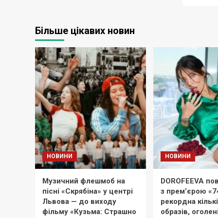
Більше цікавих новин
НОВИНИ
НОВИНИ
Музичний флешмоб на
DOROFEEVA пов
пісні «Скрябіна» у центрі
з прем’єрою «7
Львова — до виходу
рекордна кільк
фільму «Кузьма: Страшно
образів, оголен