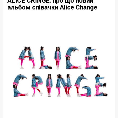
ALICE CRINGE: про що новий
альбом співачки Alice Change