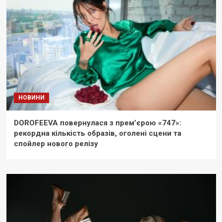
НОВИНИ
DOROFEEVA повернулася з прем’єрою «747»:
рекордна кількість образів, оголені сцени та
спойлер нового релізу