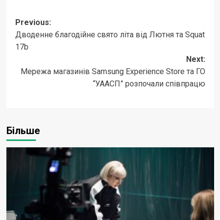
Post
Previous:
Дводенне благодійне свято літа від Лютня та Squat
navigation
17b
Next:
Мережа магазинів Samsung Experience Store та ГО
“УААСП” розпочали співпрацю
Більше