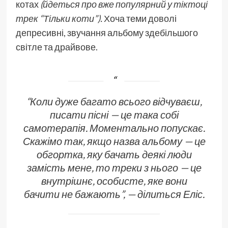
котах
(йдеться про вже популярний у тіктоці
трек “Тільки коти”).
Хоча теми доволі
депресивні, звучання альбому здебільшого
світле та драйвове.
“Коли дуже багато всього відчуваєш,
писати пісні — це така собі
самотерапія. Моментально попускає.
Скажімо так, якщо назва альбому — це
обгортка, яку бачать деякі люди
замість мене, то треки з нього — це
внутрішнє, особисте, яке вони
бачити не бажають”, — ділиться Еліс.