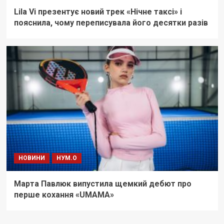
Lila Vi презентує новий трек «Нічне таксі» і
пояснила, чому переписувала його десятки разів
НОВИНИ
НУМ.О
Марта Павлюк випустила щемкий дебют про
перше кохання «UМАМА»