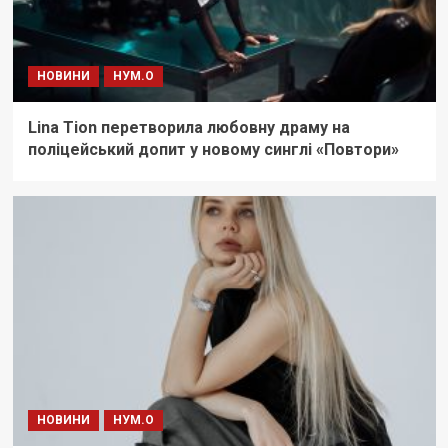
НОВИНИ
НУМ.О
Lina Tion перетворила любовну драму на
поліцейський допит у новому синглі «Повтори»
НОВИНИ
НУМ.О