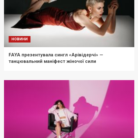
НОВИНИ
FAYA презентувала сингл «Арівідерчі» —
танцювальний маніфест жіночої сили