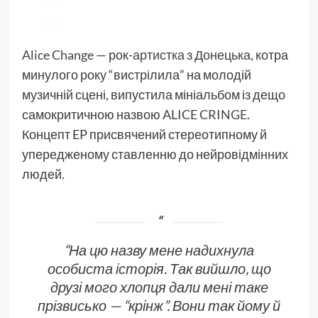
Alice Change
— рок-
артистка
з
Донецька
, котра
минулого року “вистрілила” на молодій
музичній сцені, випустила мініальбом із дещо
самокритичною назвою
ALICE CRINGE
.
Концепт EP присвячений стереотипному й
упередженому ставленню до нейровідмінних
людей.
“На цю назву мене надихнула
особиста історія. Так вийшло, що
друзі мого хлопця дали мені таке
прізвисько — “крінж”. Вони так йому й