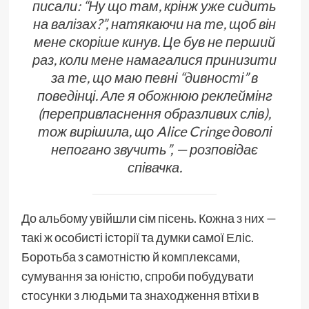
писали: “Ну що там, крінж уже сидить
на валізах?”, натякаючи на те, щоб він
мене скоріше кинув. Це був не перший
раз, коли мене намагалися принизити
за те, що маю певні “дивності” в
поведінці. Але я обожнюю реклеймінг
(перепривласнення образливих слів)
,
тож вирішила, що Alice Cringe доволі
непогано звучить”, — розповідає
співачка.
До альбому увійшли сім пісень. Кожна з них —
такі ж особисті історії та думки самої Еліс.
Боротьба з самотністю й комплексами,
сумування за юністю, спроби побудувати
стосунки з людьми та знаходження втіхи в