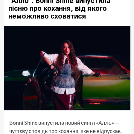
“Алло”: Bonni Shine випустила
пісню про кохання, від якого
неможливо сховатися
Bonni Shine
випустила новий сингл «Алло» —
чуттєву сповідь про кохання, яке не відпускає,