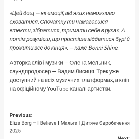
«Цей дощ — як емоції, від яких неможливо
сховатися. Спочатку ти намагаєшся
втекти, зібратися, тримати себе в руках. А
потім розумієш, що простіше віддатися бурі й
прожити все до кінця», — каже Bonni Shine.
Авторка слів і музики — Олена Мельник,
саундпродюсер — Вадим Лисиця. Трек уже
доступний
на всіх музичних платформах
, а кліп
на офіційному YouTube-каналі артистки.
Post
Previous:
Eliza Borg – I Believe | Мальта | Дитяче Євробачення
navigation
2025
Next: