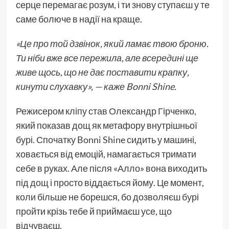
серце перемагає розум, і ти знову ступаєш у те
саме болюче в надії на краще.
«Це про той дзвінок, який ламає твою броню.
Ти ніби вже все пережила, але всередині ще
живе щось, що не дає поставити крапку,
кинути слухавку», — каже Bonni Shine.
Режисером кліпу став Олександр Гірченко,
який показав дощ як метафору внутрішньої
бурі. Спочатку Bonni Shine сидить у машині,
ховається від емоцій, намагається тримати
себе в руках. Але після «Алло» вона виходить
під дощ і просто віддається йому. Це момент,
коли більше не борешся, бо дозволяєш бурі
пройти крізь тебе й приймаєш усе, що
відчуваєш.