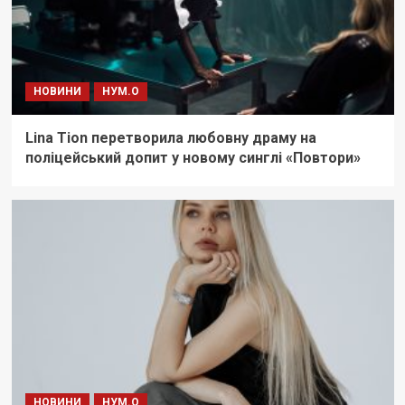
НОВИНИ
НУМ.О
Lina Tion перетворила любовну драму на
поліцейський допит у новому синглі «Повтори»
НОВИНИ
НУМ.О