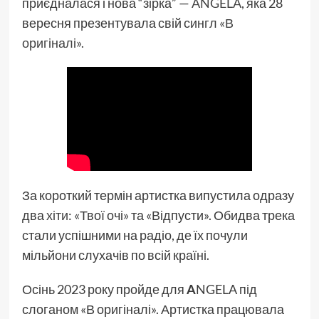
приєдналася і нова “зірка” —
ANGELA
, яка 28
вересня презентувала свій сингл
«В
оригіналі».
За короткий термін артистка випустила одразу
два
хіти
: «Твої очі» та «Відпусти». Обидва трека
стали успішними на радіо, де їх почули
мільйони слухачів по всій країні.
Осінь 2023 року пройде для
A
NGELA під
слоганом «В оригіналі». Артистка працювала