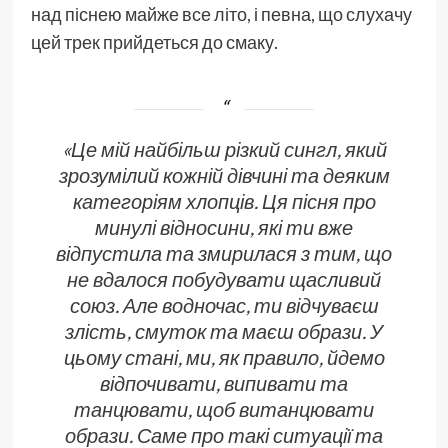
над піснею майже все літо, і певна, що слухачу
цей трек прийдеться до смаку.
«Це мій найбільш різкий сингл, який
зрозумілий кожній дівчині та деяким
категоріям хлопців. Ця пісня про
минулі відносини, які ти вже
відпустила та змирилася з тим, що
не вдалося побудувати щасливий
союз. Але водночас, ти відчуваєш
злість, смуток та маєш образи. У
цьому стані, ми, як правило, йдемо
відпочивати, випивати та
танцювати, щоб витанцювати
образи. Саме про такі ситуації та