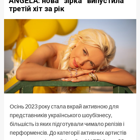
ANGELA: нова “зірка” випустила
третій хіт за рік
Осінь 2023 року стала вкрай активною для
представників українського шоубізнесу,
більшість із яких підготували чимало релізів і
перформенсів. До категорії активних артистів