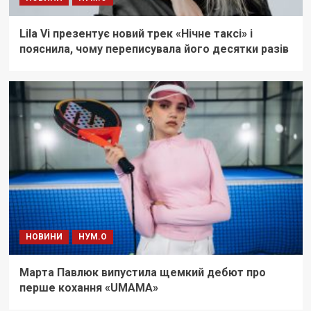
Lila Vi презентує новий трек «Нічне таксі» і
пояснила, чому переписувала його десятки разів
НОВИНИ
НУМ.О
Марта Павлюк випустила щемкий дебют про
перше кохання «UМАМА»