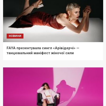
НОВИНИ
FAYA презентувала сингл «Арівідерчі» —
танцювальний маніфест жіночої сили