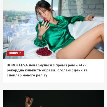
НОВИНИ
DOROFEEVA повернулася з прем’єрою «747»:
рекордна кількість образів, оголені сцени та
спойлер нового релізу