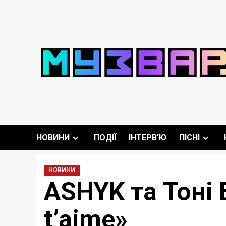
Перейти
до
вмісту
НОВИНИ
ПОДІЇ
ІНТЕРВ’Ю
ПІСНІ
НОВИНИ
ASHYK та Тоні 
t’aime»