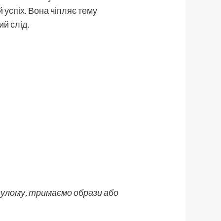
 успіх. Вона чіпляє тему
ий слід.
инулому, тримаємо образи або