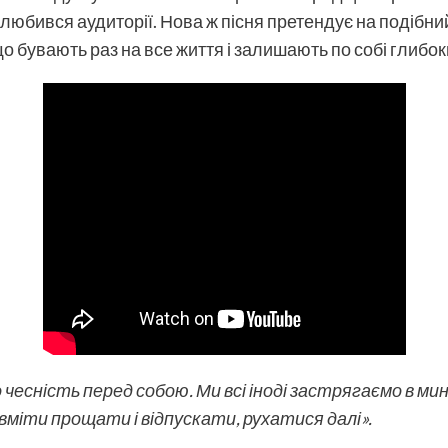
юбився аудиторії. Нова ж пісня претендує на подібний
о бувають раз на все життя і залишають по собі глибок
о чесність перед собою. Ми всі іноді застрягаємо в м
о вміти прощати і відпускати, рухатися далі».