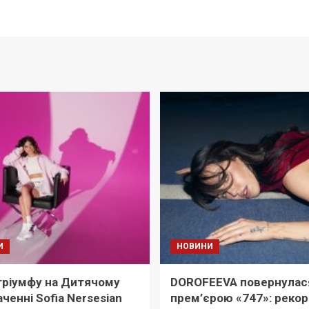
И
НОВИНИ
тріумфу на Дитячому
DOROFEEVA повернулас
ченні Sofia Nersesian
прем’єрою «747»: реко