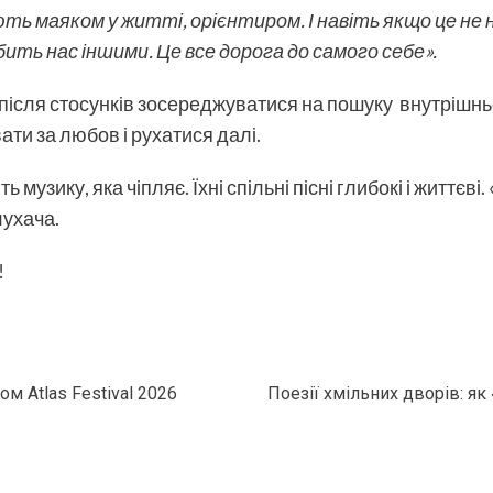
ють маяком у житті, орієнтиром. І навіть якщо це н
бить нас іншими. Це все дорога до самого себе».
 після стосунків зосереджуватися на пошуку внутрішньо
ати за любов і рухатися далі.
узику, яка чіпляє. Їхні спільні пісні глибокі і життєві.
лухача.
!
 Atlas Festival 2026
Поезії хмільних дворів: як