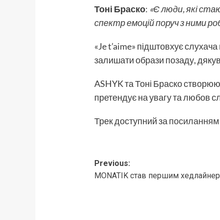
Тоні Браско
:
«Є люди, які ста
спектр емоцій поруч з ними ро
«Je t’aime» підштовхує слухача
залишати образи позаду, дякув
ASHYK та Тоні Браско створюють м
претендує на увагу та любов с
Трек доступний за
посиланням
Post
Previous:
MONATIK став першим хедлайнером
navigation