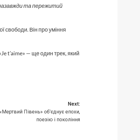
е назавжди та пережитий
ї свободи. Він про уміння
 «Je t’aime» — ще один трек, який
Next:
 «Мертвий Півень» об’єднує епохи,
поезію і покоління