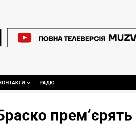
КОНТАКТИ
РАДІО
Браско премʼєрять 