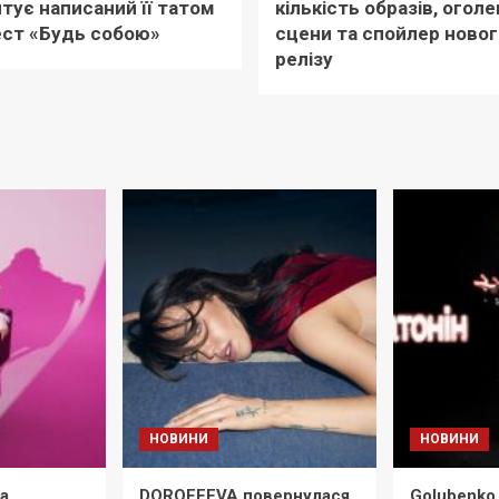
тує написаний її татом
кількість образів, оголе
ест «Будь собою»
сцени та спойлер новог
релізу
НОВИНИ
НОВИНИ
на
DOROFEEVA повернулася
Golubenko