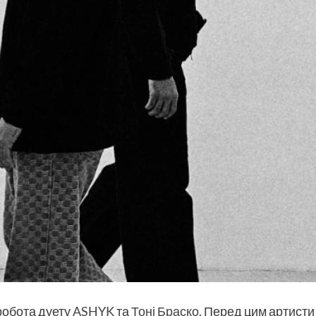
 робота дуету
ASHYK
та
Тоні Браско
. Перед цим артисти