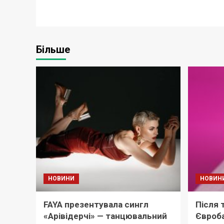
Більше
НОВИНИ
НОВИН
FAYA презентувала сингл
Після 
«Арівідерчі» — танцювальний
Євроба