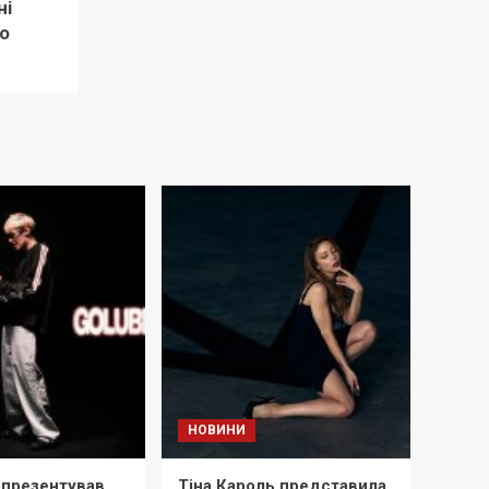
ні
о
НОВИНИ
 презентував
Тіна Кароль представила