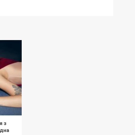
я з
рдна