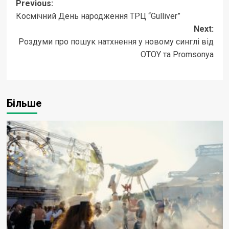
Post
Previous:
Космічний День народження ТРЦ “Gulliver”
navigation
Next:
Роздуми про пошук натхнення у новому синглі від
OTOY та Promsonya
Більше