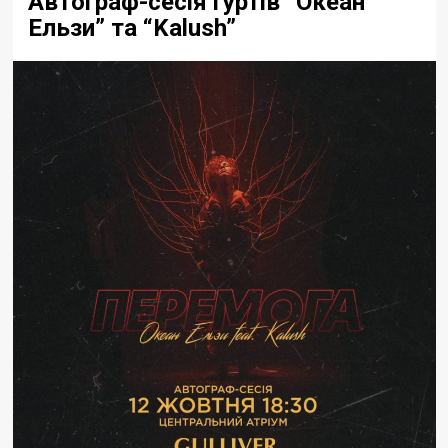
Автограф-сесія гуртів “Океан
Ельзи” та “Kalush”