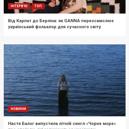
ІНТЕРВ'Ю
ТОП
Від Карпат до Берліна: як GANNA переосмислює
український фольклор для сучасного світу
НОВИНИ
Настя Балог випустила літній сингл «Чорне море»