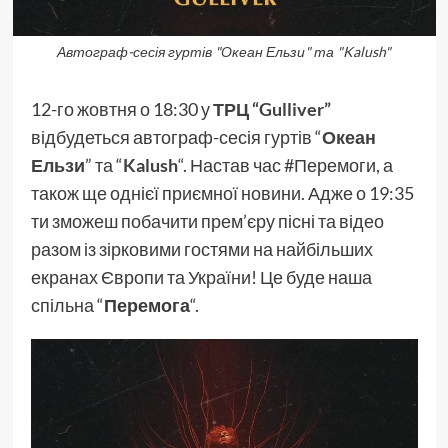
Автограф-сесія гуртів "Океан Ельзи" та "Kalush"
12-го жовтня о 18:30 у
ТРЦ “Gulliver”
відбудеться автограф-сесія гуртів “
Океан
Ельзи
” та “
Kalush
“. Настав час #Перемоги, а
також ще однієї приємної новини. Адже о 19:35
ти зможеш побачити прем’єру пісні та відео
разом із зірковими гостями на найбільших
екранах Європи та України! Це буде наша
спільна “
Перемога
“.