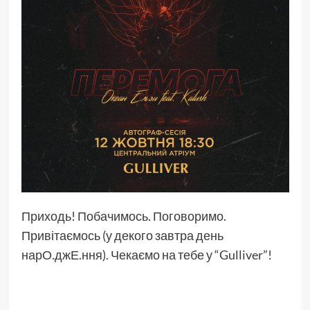
Приходь! Побачимось. Поговоримо.
Привітаємось (у декого завтра день
нарО.джЕ.ння). Чекаємо на тебе у “Gulliver”!