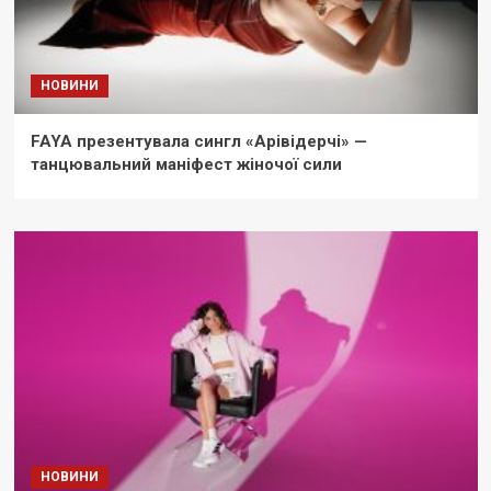
НОВИНИ
FAYA презентувала сингл «Арівідерчі» —
танцювальний маніфест жіночої сили
НОВИНИ