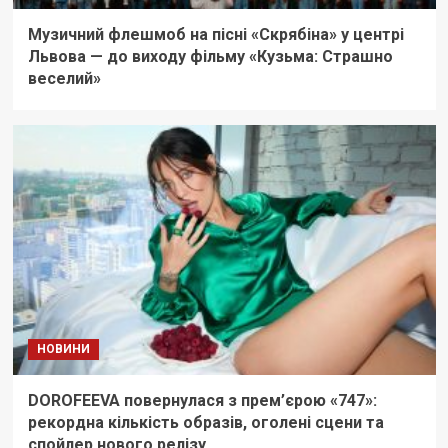
Музичний флешмоб на пісні «Скрябіна» у центрі
Львова — до виходу фільму «Кузьма: Страшно
веселий»
НОВИНИ
DOROFEEVA повернулася з прем’єрою «747»:
рекордна кількість образів, оголені сцени та
спойлер нового релізу