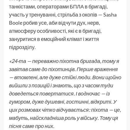
танкістами, операторами БПЛА в бригаді,
участь у тренуванні, стрільба з окопів — Sasha
Boole робив усе, аби відчути дух, нерв,
атмосферу особливості, які є в бригаді,
зануритися в емоційний клімат і життя
підрозділу.
«24-та — переважно піхотна бригада, тому я
завітав саме до піхотинців. Перше враження
— втомлені, але дуже стійкі люди. Вони щойно
вийшли з позицій і знають, що з часом туди
доведеться повертатися. І водночас — із
гумором, дуже душевні, гостинні, відкриті. У
цих розмовах чітко відчувається: піхота — це,
мабуть, найскладніша роль у війську. Тому ця
пісня саме про них.