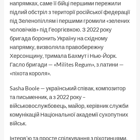
напрямках, саме її бійці першими пережили
підлий обстріл з території російської федерації
під Зеленопіллям і першими громили «зелених
чоловічків» під Георгієвкою. З 2022 року
бригада боронить Україну на східному
напрямку, визволяла правобережну
Херсонщину, тримала Бахмут і Нью-Йорк.
Гасло бригади — «Milites Regum», з латини —
«піхота короля».
Sasha Boole — український співак, композитор
та письменник, а з 2022 року –
військовослужбовець, майор, керівник служби
комунікацій Національної академії сухопутних
військ.
Інтерв’ю та просте спілкування з піхотинцями,