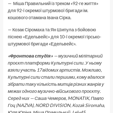
— Міша Правильний із треком «92-ге життя»
для 92-ї окремої штурмової бригади ім.
кошового отамана Івана Сірка.
— Козак Сіромаха та Ян Шипула з бойовою
піснею «Едельвейс» для 10-ї окремої гірсько-
штурмової бригади «Едельвейс».
«Фронтова студія»
— музичний мілітарний
проєкт платформи Культурні сили. У ньому
взяли участь 17 відомих артистів. Можливо,
Культурні сили стали першими, кому вдалося
зібрати таку кількість митців різних жанрів у
межах одного музично-військового проєкту.
Серед них — Саша Чемеров, MONATIK, Павло
Гоц (NAZVA), NORD DIVISION, Kozak Siromaha,
Юля Юріна, Міша Правильний, Lely45,