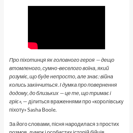
Про піхотинця як головного героя — дещо
втомленого, сумно-веселого воїна, який
розуміє, що буде непросто, але знає: війна
колись закінчиться. І думка про повернення
додому, до близьких — це те, що тримає і
гріє»,
— ділиться враженнями про «королівську
піхоту» Sasha Boole.
За його словами, пісня народилася з простих
розмов, думок і особистих історій бійців