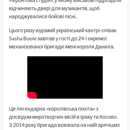
«Фронтова студія», у якому військові підрозділи
відчиняють двері для музикантів, щоб
народжувалися бойові пісні.
Цього разу відомий український кантрі-співак
Sasha Boole
завітав у гості до 24-ї окремої
механізованої бригади імені короля Данила.
Це легендарна «королівська піхота» з
досвідом миротворчих місій в Іраку та Косово.
З 2014 року бригада воювала на найгарячіших