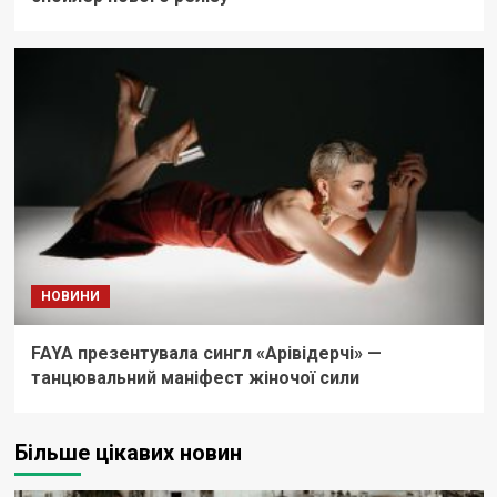
НОВИНИ
FAYA презентувала сингл «Арівідерчі» —
танцювальний маніфест жіночої сили
Більше цікавих новин