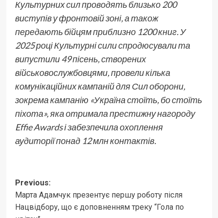
Культурних сил проводять близько 200
виступів у фронтовій зоні, а також
передають бійцям приблизно 1200 книг. У
2025 році Культурні сили спродюсували та
випустили 49 пісень, створених
військовослужбовцями, провели кілька
комунікаційних кампаній для Сил оборони,
зокрема кампанію «Україна стоїть, бо стоїть
піхота», яка отримала престижну нагороду
Effie Awards і забезпечила охоплення
аудиторії понад 12 млн контактів.
Post
Previous:
Марта Адамчук презентує першу роботу після
navigation
Нацвідбору, що є доповненням треку “Гола по