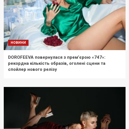
НОВИНИ
DOROFEEVA повернулася з прем’єрою «747»:
рекордна кількість образів, оголені сцени та
спойлер нового релізу