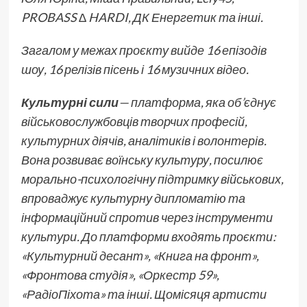
PROBASS ∆ HARDI, ДК Енергетик та інші.
Загалом у межах проєкту вийде 16 епізодів
шоу, 16 релізів пісень і 16 музичних відео.
Культурні сили
— платформа, яка об’єднує
військовослужбовців творчих професій,
культурних діячів, аналітиків і волонтерів.
Вона розвиває воїнську культуру, посилює
морально-психологічну підтримку військових,
впроваджує культурну дипломатію та
інформаційний спротив через інструменти
культури. До платформи входять проєкти:
«Культурний десант», «Книга на фронт»,
«Фронтова студія», «Оркестр 59»,
«РадіоПіхота» та інші. Щомісяця артисти