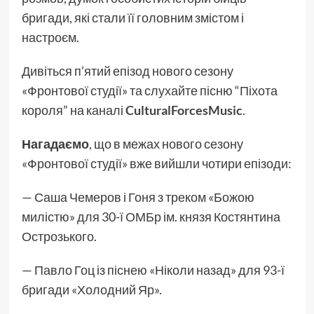
бригади, які стали її головним змістом і
настроєм.
Дивіться п’ятий епізод нового сезону
«Фронтової студії» та слухайте пісню “Піхота
короля” на каналі
CulturalForcesMusic
.
Нагадаємо
, що в межах нового сезону
«Фронтової студії» вже вийшли чотири епізоди:
— Саша Чемеров і Гоня з треком «Божою
милістю» для 30-ї ОМБр ім. князя Костянтина
Острозького.
— Павло Гоц із піснею «Ніколи назад» для 93-ї
бригади «Холодний Яр».