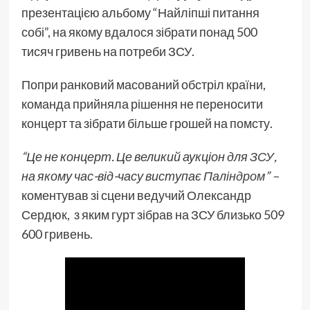
презентацією альбому “Найліпші питання
собі”, на якому вдалося зібрати понад 500
тисяч гривень на потреби ЗСУ.
Попри ранковий масований обстріл країни,
команда прийняла рішення не переносити
концерт та зібрати більше грошей на помсту.
“Це не концерт. Це великий аукціон для
ЗСУ
,
на якому час-від-часу виступає
Паліндром
” –
коментував зі сцени ведучий Олександр
Сердюк, з яким гурт зібрав на ЗСУ близько 509
600 гривень.