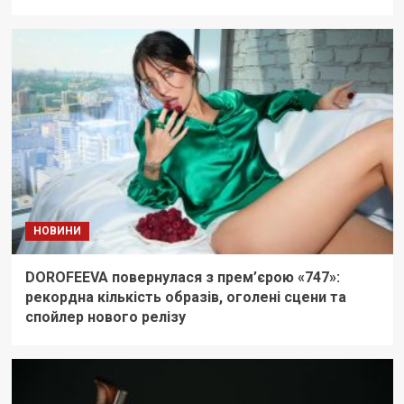
НОВИНИ
DOROFEEVA повернулася з прем’єрою «747»:
рекордна кількість образів, оголені сцени та
спойлер нового релізу