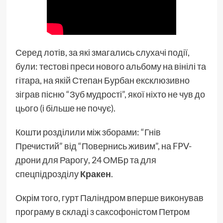
Серед лотів, за які змагались слухачі події,
були: тестові преси нового альбому на вінілі та
гітара, на якій Степан Бурбан ексклюзивно
зіграв пісню “Зуб мудрості”, якої ніхто не чув до
цього (і більше не почує).
Кошти розділили між зборами: “Гнів
Пречистий” від “Повернись живим”, на FPV-
дрони для Рарогу, 24 ОМБр та для
спецпідрозділу
Кракен
.
Окрім того, гурт Паліндром вперше виконував
програму в складі з саксофоністом Петром