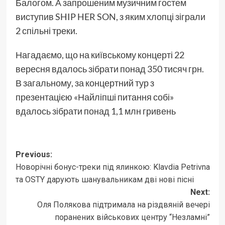
Балогом. А запрошеним музичним гостем
виступив SHIP HER SON, з яким хлопці зіграли
2 спільні треки.
Нагадаємо, що на київському концерті 22
вересня вдалось зібрати понад 350 тисяч грн.
В загальному, за концертний тур з
презентацією «Найліпші питання собі»
вдалось зібрати понад 1,1 млн гривень
Post
Previous:
Новорічні бонус-треки під ялинкою: Klavdia Petrivna
navigation
та OSTY дарують шанувальникам дві нові пісні
Next:
Оля Полякова підтримала на різдвяній вечері
поранених військових центру “Незламні”