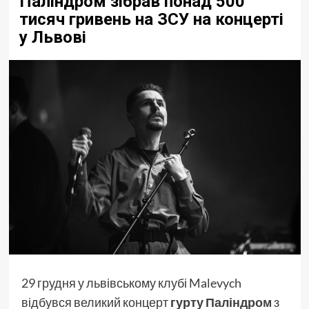
Паліндром зібрав понад 500
тисяч гривень на ЗСУ на концерті
у Львові
29 грудня у львівському клубі Malevych
відбувся великий концерт
гурту
Паліндром
з