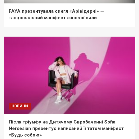
FAYA презентувала сингл «Арівідерчі» —
танцювальний маніфест жіночої сили
НОВИНИ
Після тріумфу на Дитячому Євробаченні Sofia
Nersesian презентує написаний її татом маніфест
«Будь собою»