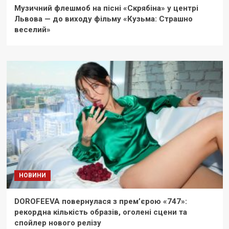
Музичний флешмоб на пісні «Скрябіна» у центрі
Львова — до виходу фільму «Кузьма: Страшно
веселий»
НОВИНИ
DOROFEEVA повернулася з прем’єрою «747»:
рекордна кількість образів, оголені сцени та
спойлер нового релізу