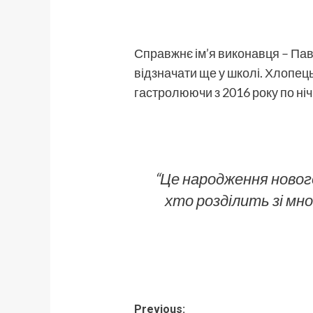
Справжнє ім’я виконавця – Пав
відзначати ще у школі. Хлопец
гастролюючи з 2016 року по ні
“Це народження нового
хто розділить зі мн
Post
Previous: