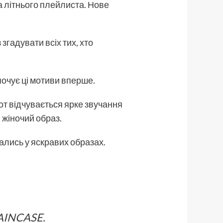
а літнього плейлиста. Нове
згадувати всіх тих, хто
 почує ці мотиви вперше.
нот відчувається ярке звучання
 жіночий образ.
мались у яскравих образах.
RAINCASE.