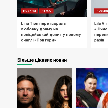
НОВИНИ
НУМ.О
НОВИН
Lina Tion перетворила
Lila V
любовну драму на
«Нічне
поліцейський допит у новому
перепи
синглі «Повтори»
разів
Більше цікавих новин