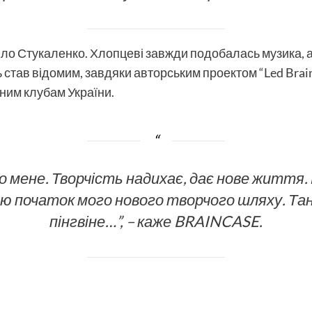
ло Стукаленко. Хлопцеві завжди подобалась музика, а
ь став відомим, завдяки авторським проектом “Led Brai
чним клубам України.
 мене. Творчість надихає, дає нове життя.
ою початок мого нового творчого шляху. Та
пінгвіне…”, – каже BRAINCASE.