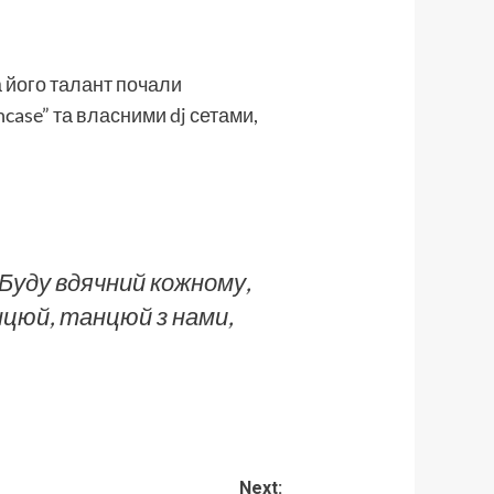
 його талант почали
ncase” та власними
dj
сетами,
 Буду вдячний кожному,
нцюй, танцюй з нами,
Next: