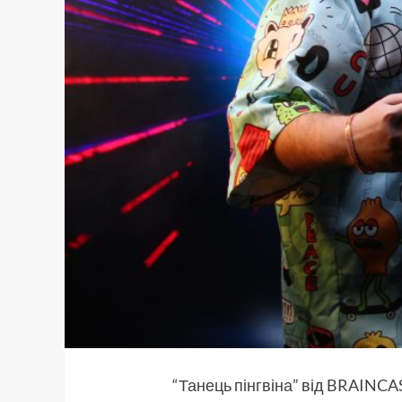
“Танець пінгвіна”
від
BRAINCA