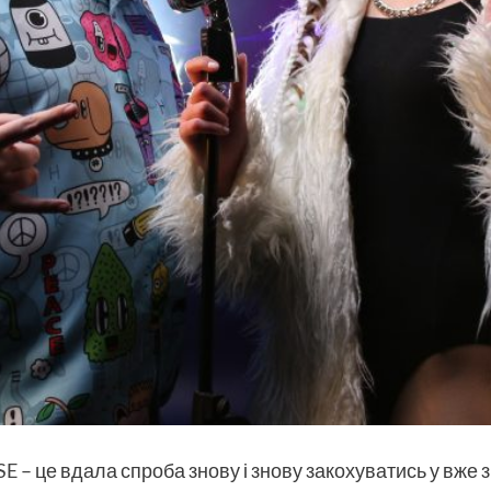
SE
– це вдала спроба знову і знову закохуватись у вже 