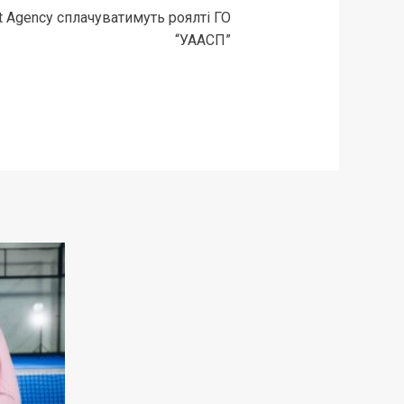
nt Agency сплачуватимуть роялті ГО
“УААСП”