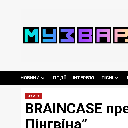
Перейти
до
вмісту
НОВИНИ
ПОДІЇ
ІНТЕРВ’Ю
ПІСНІ
НУМ.О
BRAINCASE пре
Пінгвіна”