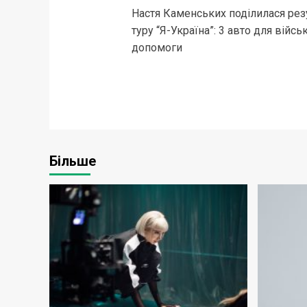
Настя Каменських поділилася рез
navigation
туру “Я-Україна”: 3 авто для війсь
допомоги
Більше