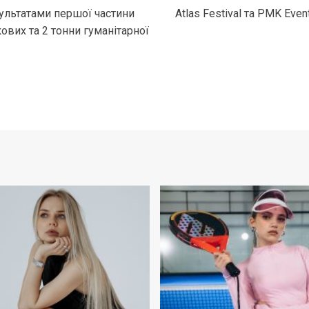
ультатами першої частини
Atlas Festival та PMK Eve
кових та 2 тонни гуманітарної