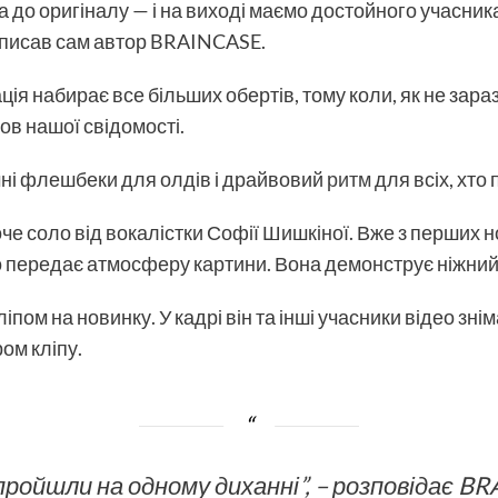
а до оригіналу — і на виході маємо достойного учасник
аписав сам автор BRAINCASE.
ія набирає все більших обертів, тому коли, як не зараз 
ов нашої свідомості.
ні флешбеки для олдів і драйвовий
ритм
для всіх, хто
оче соло від вокалістки Софії Шишкіної. Вже з перших 
о передає атмосферу картини. Вона демонструє ніжний
ом на новинку. У кадрі він та інші учасники відео зні
ом кліпу.
пройшли на одному диханні”, – розповідає B