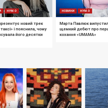
И
НУМ.О
НОВИНИ
НУМ.О
i презентує новий трек
Марта Павлюк випусти
 таксі» і пояснила, чому
щемкий дебют про пер
сувала його десятки
кохання «UМАМА»