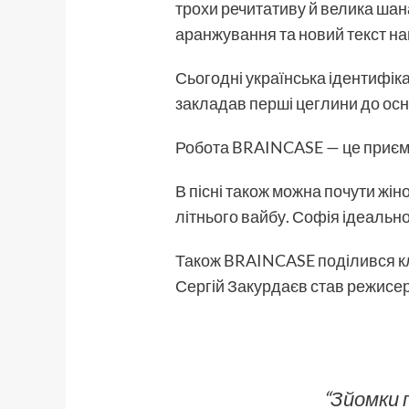
трохи речитативу й велика шан
аранжування та новий текст н
Сьогодні українська ідентифікац
закладав перші цеглини до осн
Робота BRAINCASE — це приєм
В пісні також можна почути жін
літнього вайбу. Софія ідеальн
Також BRAINCASE поділився кліп
Сергій Закурдаєв став режисер
“Зйомки 