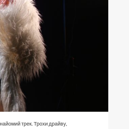
знайомий трек. Трохи драйву,