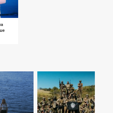
ла
ше