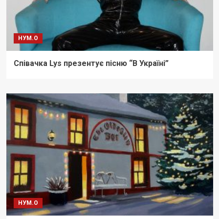
НУМ.О
Співачка Lys презентує пісню “В Україні”
НУМ.О