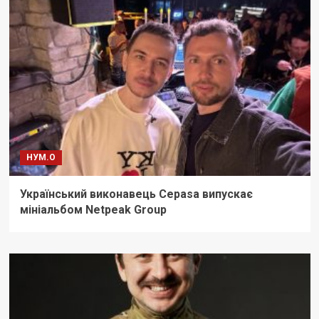
НУМ.О
Український виконавець Cepasa випускає
мініальбом Netpeak Group