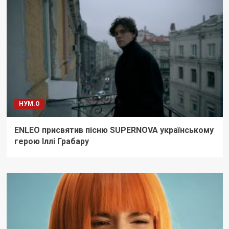
НУМ.О
ENLEO присвятив пісню SUPERNOVA українському
герою Іллі Грабару