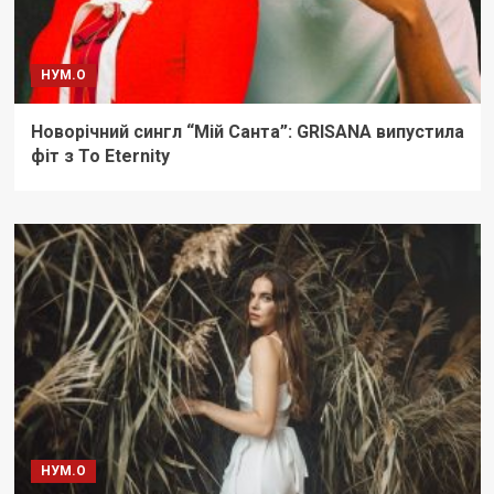
НУМ.О
Новорічний сингл “Мій Санта”: GRISANA випустила
фіт з To Eternity
НУМ.О