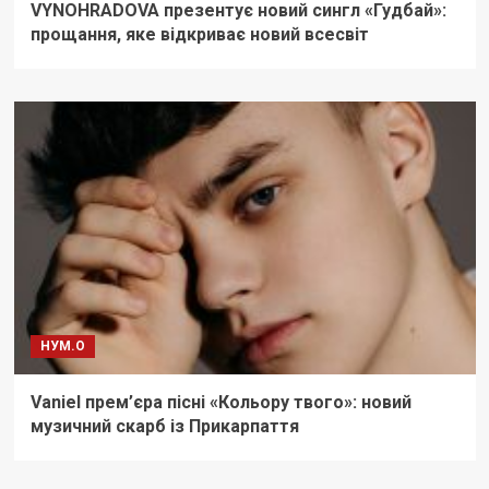
VYNOHRADOVA презентує новий сингл «Гудбай»:
прощання, яке відкриває новий всесвіт
НУМ.О
Vaniel прем’єра пісні «Кольору твого»: новий
музичний скарб із Прикарпаття