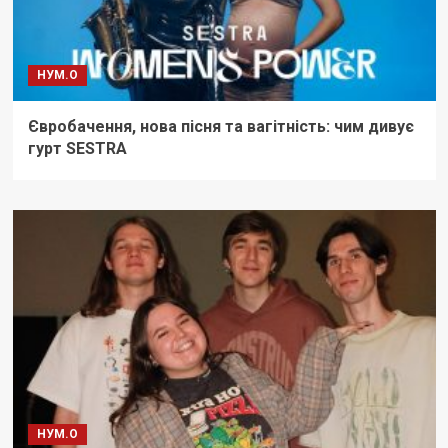
НУМ.О
Євробачення, нова пісня та вагітність: чим дивує
гурт SESTRA
НУМ.О