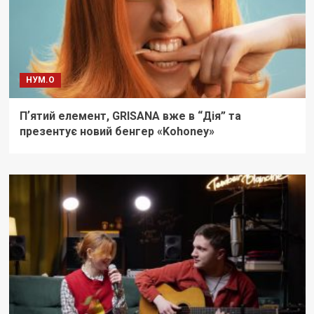
НУМ.О
Пʼятий елемент, GRISANA вже в “Дія” та
презентує новий бенгер «Kohoney»