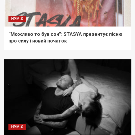
НУМ.О
“Можливо то був сон”: STASYA презентує пісню
про силу і новий початок
НУМ.О