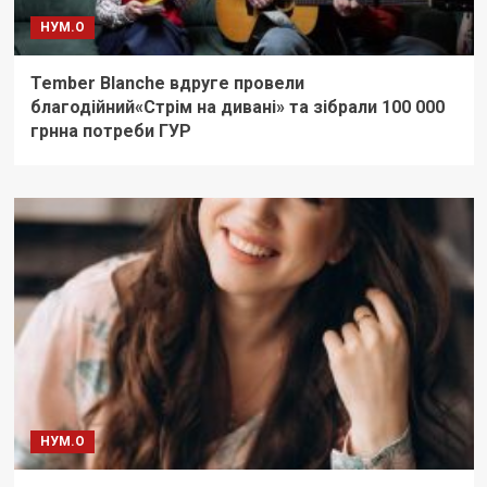
НУМ.О
Tember Blanche вдруге провели
благодійний«Стрім на дивані» та зібрали 100 000
грнна потреби ГУР
НУМ.О