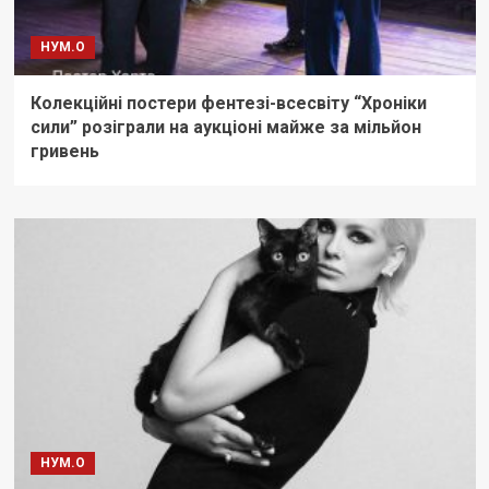
НУМ.О
Колекційні постери фентезі-всесвіту “Хроніки
сили” розіграли на аукціоні майже за мільйон
гривень
НУМ.О