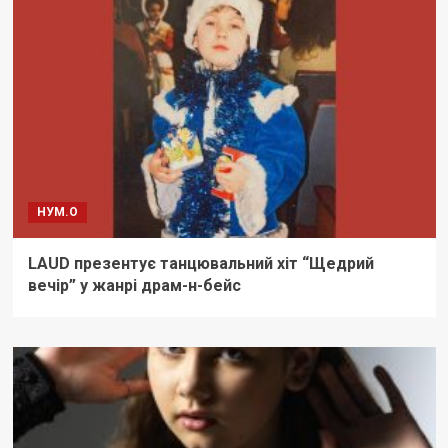
НУМ.О
LAUD презентує танцювальний хіт “Щедрий
вечір” у жанрі драм-н-бейс