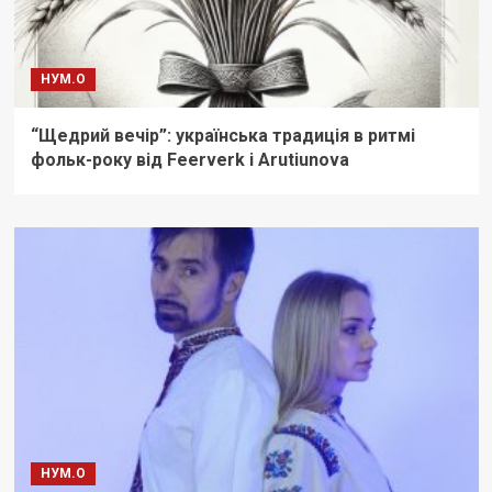
НУМ.О
“Щедрий вечір”: українська традиція в ритмі
фольк-року від Feerverk і Arutiunova
НУМ.О