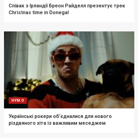
Співак з Ірландії Бреон Райделл презентує трек
Christnas time in Donegal
НУМ.О
Українські рокери об’єдналися для нового
різдвяного хіта із важливим меседжем