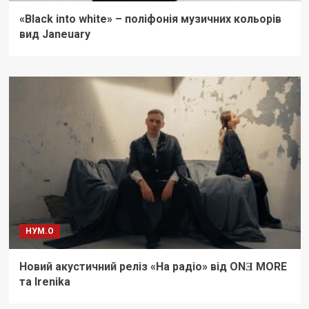
«Black into white» – поліфонія музичних кольорів
вид Janeuary
НУМ.О
Новий акустичний реліз «На радіо» від ONƎ MORE
та Irenika