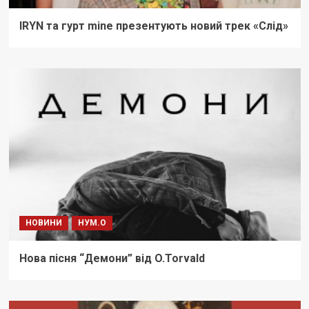
IRYN та гурт mine презентують новий трек «Слід»
НОВИНИ
НУМ.О
Нова пісня “Демони” від O.Torvald