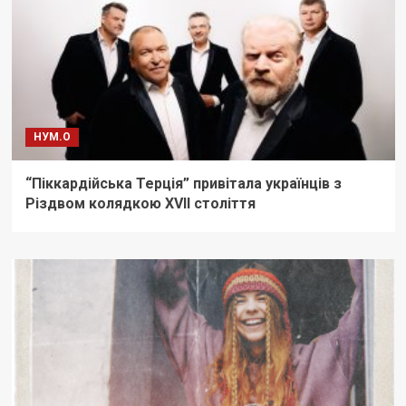
НУМ.О
“Піккардійська Терція” привітала українців з
Різдвом колядкою XVII століття