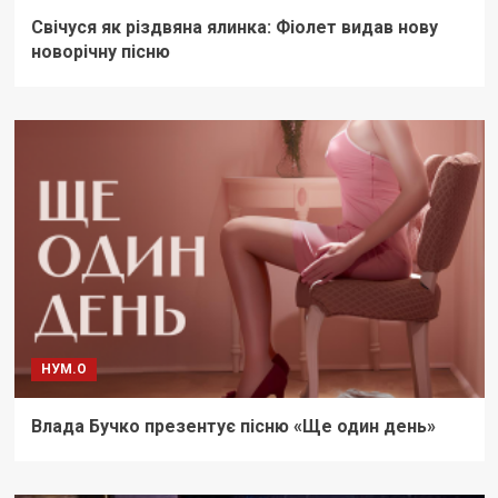
Свічуся як різдвяна ялинка: Фіолет видав нову
новорічну пісню
НУМ.О
Влада Бучко презентує пісню «Ще один день»