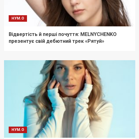
НУМ.О
Відвертість й перші почуття: MELNYCHENKO
презентує свій дебютний трек «Рятуй»
НУМ.О