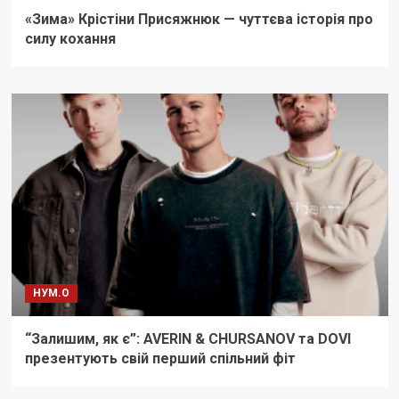
«Зима» Крістіни Присяжнюк — чуттєва історія про
силу кохання
НУМ.О
“Залишим, як є”: AVERIN & CHURSANOV та DOVI
презентують свій перший спільний фіт