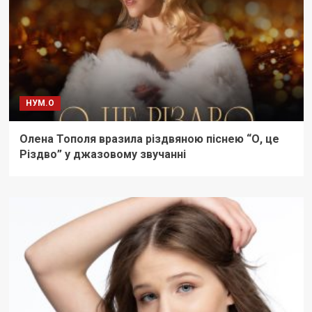
НУМ.О
Олена Тополя вразила різдвяною піснею “О, це
Різдво” у джазовому звучанні