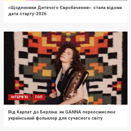
«Щоденники Дитячого Євробачення»: стала відома
дата старту-2026
ІНТЕРВ'Ю
ТОП
Від Карпат до Берліна: як GANNA переосмислює
український фольклор для сучасного світу