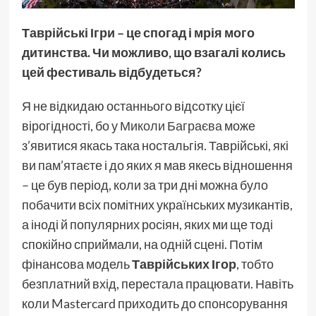
Таврійські Ігри – це спогад і мрія мого
дитинства. Чи можливо, що взагалі колись
цей фестиваль відбудеться?
Я не відкидаю останнього відсотку цієї
вірогідності, бо у
Миколи Баграєва
може
з’явитися якась така ностальгія. Таврійські, які
ви пам’ятаєте і до яких я мав якесь відношення
– це був період, коли за три дні можна було
побачити всіх помітних українських музикантів,
а іноді й популярних росіян, яких ми ще тоді
спокійно сприймали, на одній сцені. Потім
фінансова модель
Таврійських Ігор
, тобто
безплатний вхід, перестала працювати. Навіть
коли Mastercard приходить до спонсорування