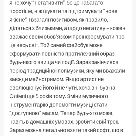
я не хочу “негативити”, бо це набагато
простіше, ніж шукати та підтримувати “нове і
якісне”. І взагалі позитивом, як правило,
діляться з близькими, а щодо негативу – кожен
вважає своїм обов’язком проінформувати про
це весь світ. Той самий фейсбук може
сформувати повністю протилежний образ
будь-якого явища чи події. Зараз закінчився
період традиційної попмузики, яку ми вважали
завжди мейнстримом. Якщо артист не
еволюціонує його й не чути, хоча він був на
Олімпі ще 5 років тому. Зміни музичного
інструментарію допомогти музиці стати
“доступною” масам. Тепер будь-хто може,
навіть в домашніх умовах, зробити свій трек.
Зараз можна легально взяти такий софт, що в