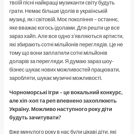
твоїй пісні найкращі музиканти світу будуть
грати. Немає більше ідолів в українській
музиці, як і світовій. Моє покоління – останнє,
яке вважає когось ідолами. Для решти це все
зараз хайп. Але все одно з’являються артисти,
які збирають сотні мільйонів переглядів. Це не
тому що вони заплатили сотні мільйонів
доларів за перегляди. Я думаю зараз шоу-
бізнес шукає нових можливостей працювати,
заробляти, шукає музичні можливості.
Чорноморські Ігри – це вокальний конкурс,
але хіп-хоп та реп впевнено захоплюють
Україну. Можливо наступного року діти
будуть зачитувати?
Вже минулого року в нас були цікаві діти, які