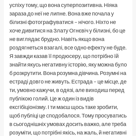
успіху тому, що вона суперпозитивна. Ніяка
зараза до неї не липне. Вона вже почала у
білизні фотографуватися – нічого. Ніхто не
хоче дивитися на Злату Огнєвіч у білизні, бо це
не виглядає брудно. Навіть якщо вона
роздягнеться взагалі, все одно ефекту не буде.
Я завжди казав її продюсеру, що потрібно їй
знайти якусь негативну історію, яку можна було
б розкрутити. Вона розумна дівчина. Розумні на
естраді довго не живуть. Естрада – це місце, де
ти, умовно кажучи, в одязі, але виходиш перед
публікою голий. Це ж один із видів
ексгібіціонізму. І ти маєш щось таке зробити,
щоб публіці це сподобалося. Тому просуватись
в сьогоднішніх умовах досить важко, але треба
розуміти, що потрібні якісь, на жаль, й негативні