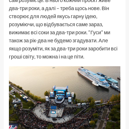
два-три роки, а далі – треба щось нове. Він
створює для людей якусь гарну ідею,
розуміючи, що відбувається саме зараз,
вижимає всі соки за два-три роки. “Гуси” ми
також за рік-два не будемо згадувати. Але
якщо розуміти, як за два-три роки заробити всі
гроші світу, то можна і на це піти.