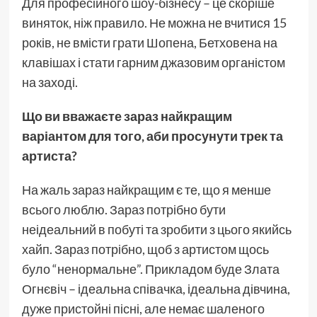
Для професійного шоу-бізнесу – це скоріше
виняток, ніж правило. Не можна не вчитися 15
років, не вмісти грати Шопена, Бетховена на
клавішах і стати гарним джазовим органістом
на заході.
Що ви вважаєте зараз найкращим
варіантом для того, аби просунути трек та
артиста?
На жаль зараз найкращим є те, що я менше
всього люблю. Зараз потрібно бути
неідеальний в побуті та зробити з цього якийсь
хайп. Зараз потрібно, щоб з артистом щось
було “ненормальне”. Прикладом буде Злата
Огнєвіч – ідеальна співачка, ідеальна дівчина,
дуже пристойні пісні, але немає шаленого