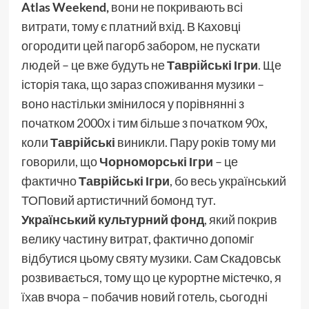
Atlas Weekend,
вони не покривають всі
витрати, тому є платний вхід. В Каховці
огородити цей пагорб забором, не пускати
людей – це вже будуть не
Таврійські Ігри
. Ще
історія така, що зараз споживання музики –
воно настільки змінилося у порівнянні з
початком 2000х і тим більше з початком 90х,
коли
Таврійські
виникли. Пару років тому ми
говорили, що
Чорноморські Ігри
– це
фактично
Таврійські Ігри
, бо весь український
ТОПовий артистичний бомонд тут.
Український культурний фонд
, який покрив
велику частину витрат, фактично допоміг
відбутися цьому святу музики. Сам Скадовськ
розвивається, тому що це курортне містечко, я
їхав вчора – побачив новий готель, сьогодні