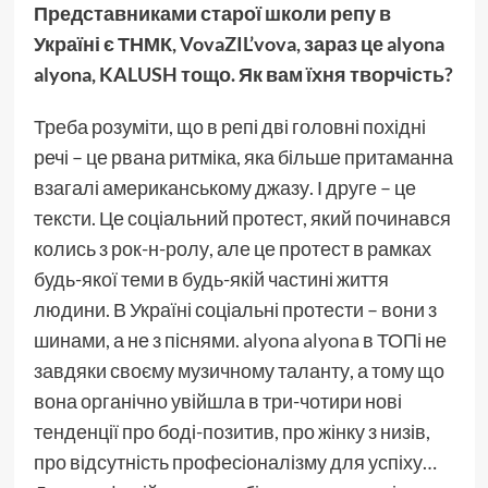
Представниками старої школи репу в
Україні є ТНМК, VovaZIL’vova, зараз це alyona
alyona, KALUSH тощо. Як вам їхня творчість?
Треба розуміти, що в репі дві головні похідні
речі – це рвана ритміка, яка більше притаманна
взагалі американському джазу. І друге – це
тексти. Це соціальний протест, який починався
колись з рок-н-ролу, але це протест в рамках
будь-якої теми в будь-якій частині життя
людини. В Україні соціальні протести – вони з
шинами, а не з піснями.
alyona alyona
в ТОПі не
завдяки своєму музичному таланту, а тому що
вона органічно увійшла в три-чотири нові
тенденції про боді-позитив, про жінку з низів,
про відсутність професіоналізму для успіху…