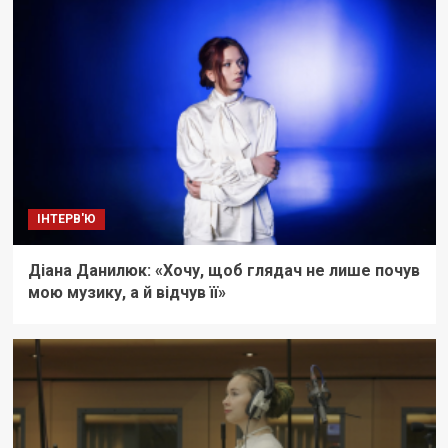
ІНТЕРВ'Ю
Діана Данилюк: «Хочу, щоб глядач не лише почув
мою музику, а й відчув її»