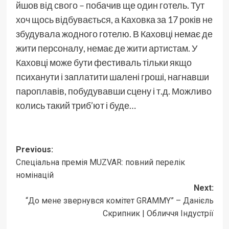
йшов від свого – побачив ще один готель. Тут
хоч щось відбувається, а Каховка за 17 років не
збудувала жодного готелю. В Каховці немає де
жити персоналу, немає де жити артистам. У
Каховці може бути фестиваль тільки якщо
психанути і заплатити шалені гроші, нагнавши
пароплавів, побудувавши сцену і т.д. Можливо
колись такий триб’ют і буде…
Post
Previous:
Спеціальна премія MUZVAR: повний перелік
navigation
номінацій
Next:
“До мене звернувся комітет GRAMMY” – Данієль
Скрипник | Обличчя Індустрії