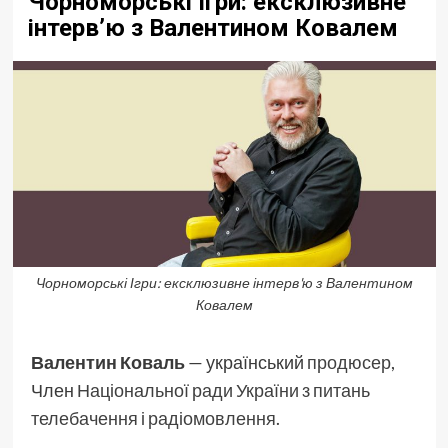
Чорноморські Ігри: ексклюзивне
інтерв’ю з Валентином Ковалем
Чорноморські Ігри: ексклюзивне інтерв'ю з Валентином
Ковалем
Валентин Коваль
— український
продюсер
,
Член
Національної ради України з питань
телебачення і радіомовлення
.