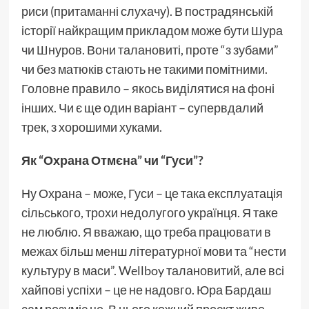
риси (притаманні слухачу). В пострадянській
історії найкращим прикладом може бути Шура
чи Шнуров. Вони талановиті, проте “з зубами”
чи без матюків стають не такими помітними.
Головне правило – якось виділятися на фоні
інших. Чи є ще один варіант – супервдалий
трек, з хорошими хуками.
Як “Охрана Отмєна” чи “Гуси”?
Ну Охрана – може, Гуси – це така експлуатація
сільського, трохи недолугого українця. Я таке
не люблю. Я вважаю, що треба працювати в
межах більш менш літературної мови та “нести
культуру в маси”. Wellboy талановитий, але всі
хайпові успіхи – це не надовго. Юра Бардаш
сам розуміє це. В нього кожний проєкт живе