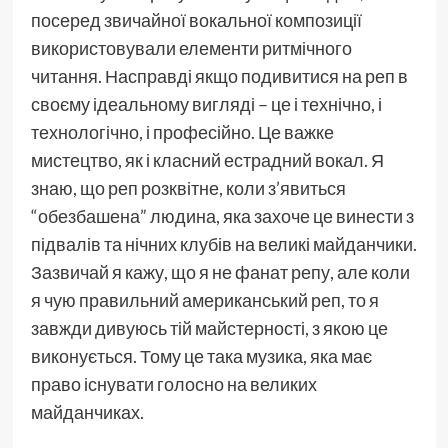
посеред звичайної вокальної композиції
використовували елементи ритмічного
читання. Насправді якщо подивитися на реп в
своєму ідеальному вигляді – це і технічно, і
технологічно, і професійно. Це важке
мистецтво, як і класний естрадний вокал. Я
знаю, що реп розквітне, коли з’явиться
“обезбашена” людина, яка захоче це винести з
підвалів та нічних клубів на великі майданчики.
Зазвичай я кажу, що я не фанат репу, але коли
я чую правильний американський реп, то я
завжди дивуюсь тій майстерності, з якою це
виконується. Тому це така музика, яка має
право існувати голосно на великих
майданчиках.