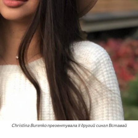
Christina Burenko презентувала її другий сингл Вставай