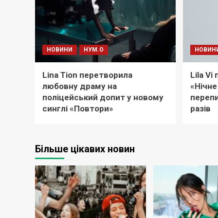
НОВИНИ
НУМ.О
НОВИН
Lina Tion перетворила
Lila V
любовну драму на
«Нічне
поліцейський допит у новому
перепи
синглі «Повтори»
разів
Більше цікавих новин