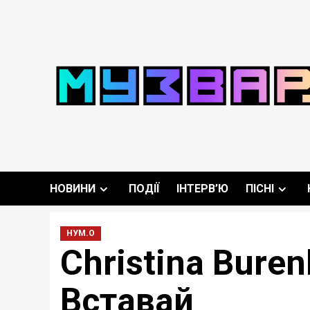
Перейти
до
вмісту
НОВИНИ
ПОДІЇ
ІНТЕРВ’Ю
ПІСНІ
НУМ.О
Christina Bure
Вставай