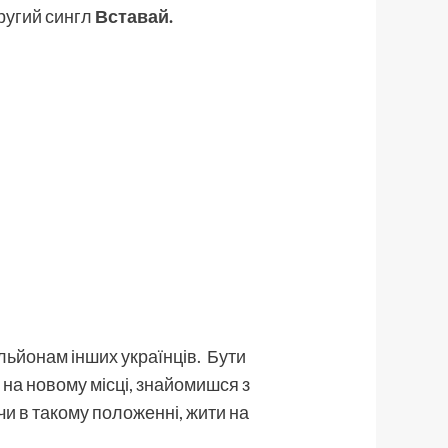
другий сингл
Вставай
.
мільйонам інших українців. Бути
и на новому місці, знайомишся з
ючи в такому положенні, жити на