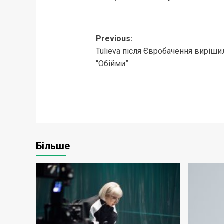
Post
Previous:
Tulieva після Євробачення виріши
navigation
“Обійми”
Більше