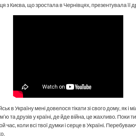
я з Києва, що зростала в Чернівцях, презентувала її 
ськ в Україну мені довелося тікати зі свого дому, як і 
’ю та друзів у країні, де йде війна, це жахливо. Поки т
й час, коли всі твої думки і серце в Україні. Перебува
о.