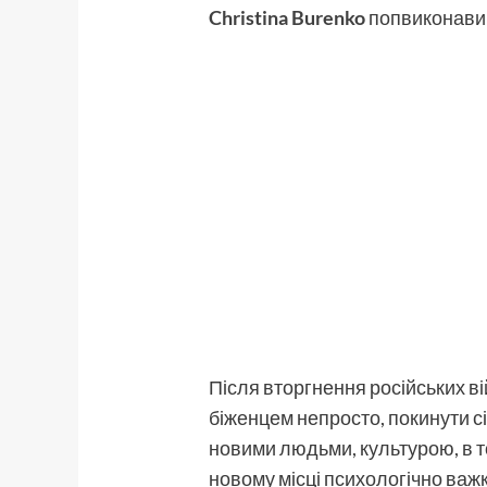
Christina Burenko
попвиконавиц
Після вторгнення російських вій
біженцем непросто, покинути сім
новими людьми, культурою, в то
новому місці психологічно важк