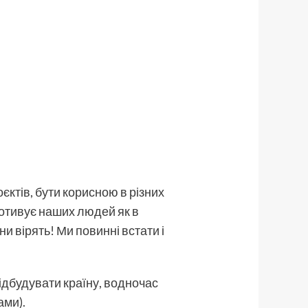
єктів, бути корисною в різних
мотивує наших людей як в
они вірять! Ми повинні встати і
відбудувати країну, водночас
ами).