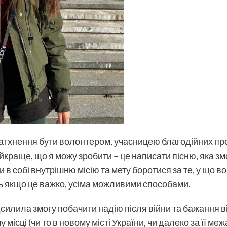
натхнення бути волонтером, учасницею благодійних про
айкраще, що я можу зробити – це написати пісню, яка з
ти в собі внутрішню місію та мету боротися за те, у що в
ь якщо це важко, усіма можливими способами.
дсилила змогу побачити надію після війни та бажання 
ісці (чи то в новому місті України, чи далеко за її меж