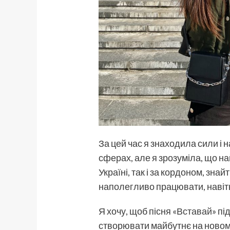
За цей час я знаходила сили і 
сферах, але я зрозуміла, що н
Україні, так і за кордоном, знай
наполегливо працювати, навіт
Я хочу, щоб пісня «
Вставай
» пі
створювати майбутнє на новому м