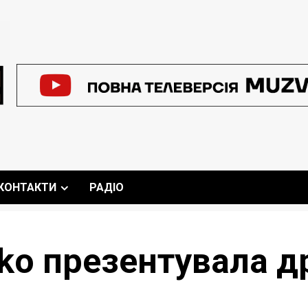
КОНТАКТИ
РАДІО
nko презентувала д