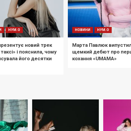
И
НУМ.О
НОВИНИ
НУМ.О
i презентує новий трек
Марта Павлюк випусти
 таксі» і пояснила, чому
щемкий дебют про пер
сувала його десятки
кохання «UМАМА»