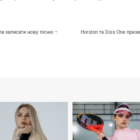
ла записати нову пісню –
Horizon та Diss One пре