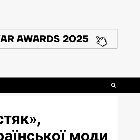
стяк»,
раїнської моди