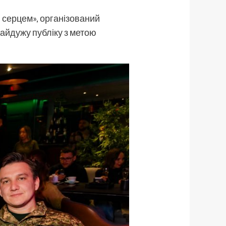
й серцем», організований
ебайдужу публіку з метою