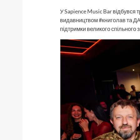
У
Sapience Music Bar
відбувся т
видавництвом
#книголав
та
ДА
підтримки великого спільного 