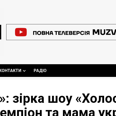
КОНТАКТИ
РАДІО
: зірка шоу «Холо
емпіон та мама ук