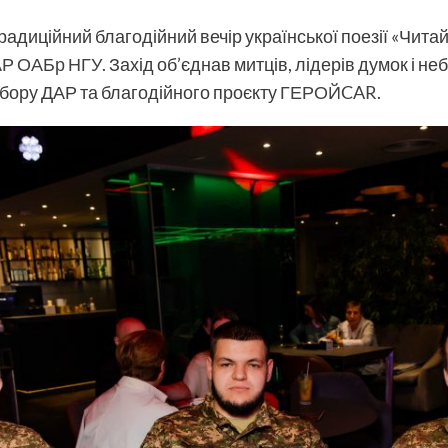
радиційний благодійний вечір української поезії «Чита
Р ОАБр НГУ
. Захід об’єднав митців, лідерів думок і н
збору ДАР та благодійного проєкту
ГЕРОЙCAR
.