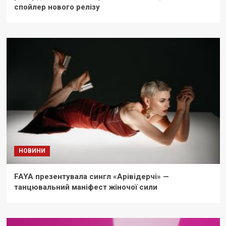
спойлер нового релізу
НОВИНИ
FAYA презентувала сингл «Арівідерчі» —
танцювальний маніфест жіночої сили