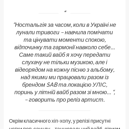
“Ностальгія за часом, коли в Україні не
лунали тривоги – навчила помічати
та цінувати моменти спокою,
відпочинку та гармонії навколо себе…
Саме такий вайб я хочу передати
слухачу не тільки музикою, але і
відеорядом на кожну пісню з альбому,
над якими ми працювали разом із
брендом SAB та локацією
УЛІС
,
поринь у літній вайб разом зі мною… “,
– говорить про реліз артист.
Окрім класичного
хіп-хопу
, у релізі присутні
нотки поп-саунду – танцювальний вайб, ліризм