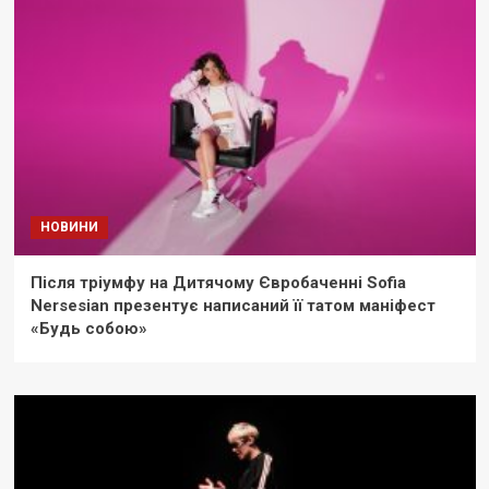
НОВИНИ
Після тріумфу на Дитячому Євробаченні Sofia
Nersesian презентує написаний її татом маніфест
«Будь собою»