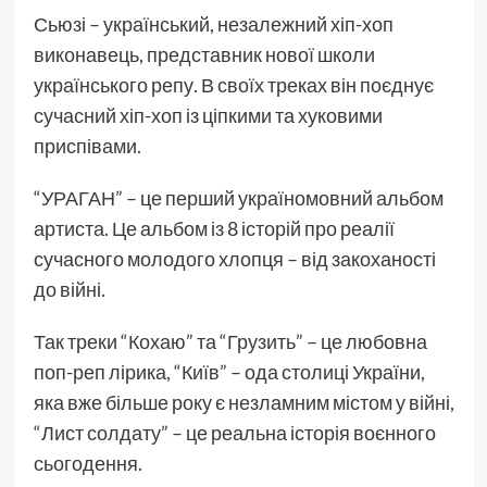
Сьюзі – український, незалежний хіп-хоп
виконавець, представник нової школи
українського репу. В своїх треках він поєднує
сучасний хіп-хоп із ціпкими та хуковими
приспівами.
“УРАГАН” – це перший україномовний альбом
артиста. Це альбом із 8 історій про реалії
сучасного молодого хлопця – від закоханості
до війні.
Так треки “Кохаю” та “Грузить” – це любовна
поп-реп лірика, “Київ” – ода столиці України,
яка вже більше року є незламним містом у війні,
“Лист солдату” – це реальна історія воєнного
сьогодення.