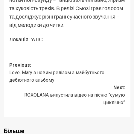
та хуковість треків. В релізі
Сьюзі
грає голосом
та досліджує різні грані сучасного звучання –
від мелодики до читки.
Локація:
УЛІС
Post
Previous:
Love, Mary з новим релізом з майбутнього
navigation
дебютного альбому
Next:
ROXOLANA випустила відео на пісню “сумую
циклічно”
Більше