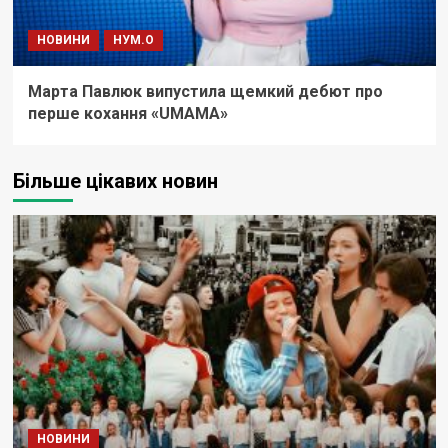
НОВИНИ
НУМ.О
Марта Павлюк випустила щемкий дебют про
перше кохання «UМАМА»
Більше цікавих новин
НОВИНИ