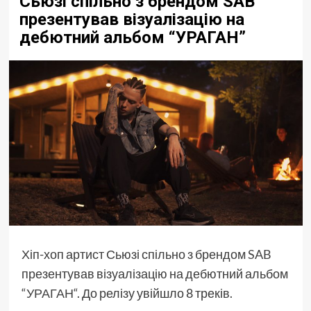
Cьюзі спільно з брендом SAB
презентував візуалізацію на
дебютний альбом “УРАГАН”
Хіп-хоп артист Сьюзі спільно з брендом
SAB
презентував візуалізацію на дебютний альбом
“
УРАГАН
“. До релізу увійшло 8 треків.