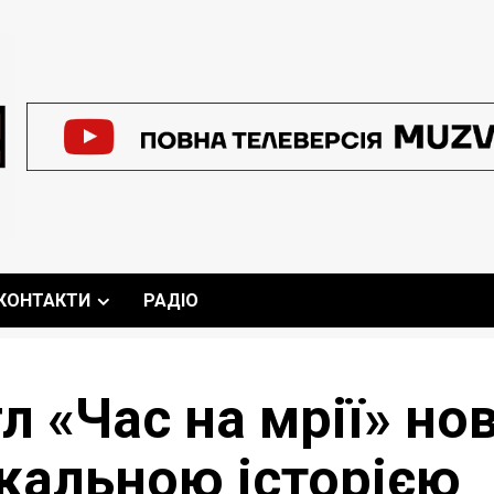
КОНТАКТИ
РАДІО
 «Час на мрії» но
ікальною історією