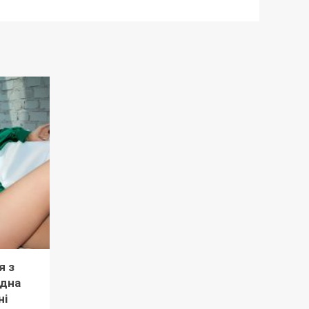
я з
рдна
ні