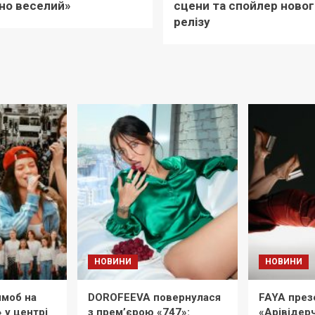
но веселий»
сцени та спойлер новог
релізу
НОВИНИ
НОВИНИ
моб на
DOROFEEVA повернулася
FAYA през
» у центрі
з прем’єрою «747»:
«Арівідерч