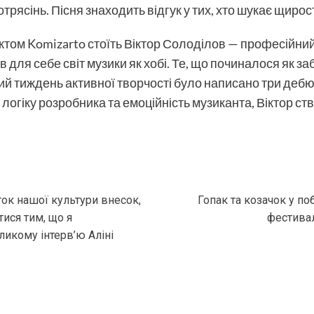
трясінь. Пісня знаходить відгук у тих, хто шукає щиро
том Komizarto стоїть Віктор Солоділов — професійний 
рив для себе світ музики як хобі. Те, що починалося як 
й тиждень активної творчості було написано три дебют
 логіку розробника та емоційність музиканта, Віктор с
ток нашої культури внесок,
Гопак та козачок у по
ися тим, що я
фестива
икому інтерв’ю Аліні