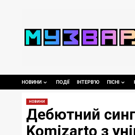
Перейти
до
вмісту
НОВИНИ
ПОДІЇ
ІНТЕРВ’Ю
ПІСНІ
НОВИНИ
Дебютний сингл
Komizarto з ун