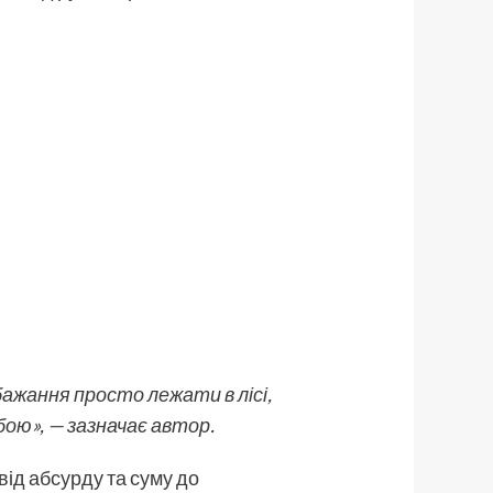
бажання просто лежати в лісі,
бою», — зазначає автор.
від абсурду та суму до