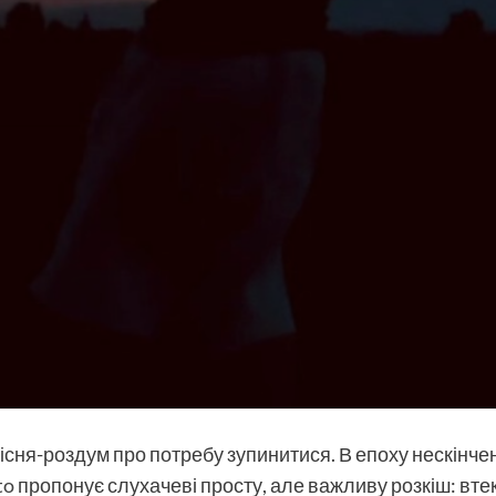
пісня-роздум про потребу зупинитися. В епоху нескінче
to
пропонує слухачеві просту, але важливу розкіш: втек