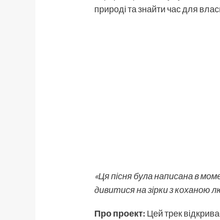
природі та знайти час для влас
«Ця пісня була написана в мом
дивитися на зірки з коханою л
Про проект:
Цей трек відкриває