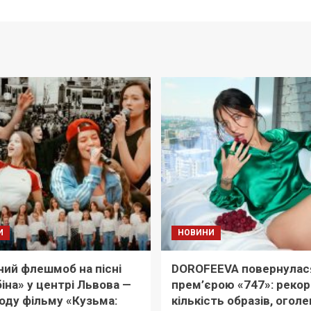
И
НОВИНИ
ий флешмоб на пісні
DOROFEEVA повернулас
іна» у центрі Львова —
прем’єрою «747»: реко
оду фільму «Кузьма:
кількість образів, оголе