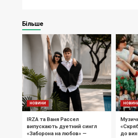
Більше
НОВИНИ
НОВИН
IRZA та Ваня Рассел
Музичн
випускають дуетний сингл
«Скряб
«Заборона на любов» —
до вих