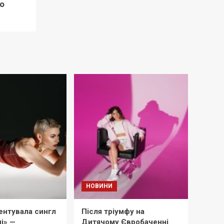
о
НОВИНИ
ентувала сингл
Після тріумфу на
і» —
Дитячому Євробаченні