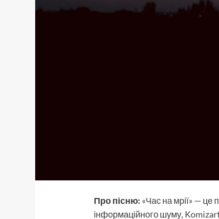
Про пісню:
«Час на мрії»
— це 
інформаційного шуму,
Komizar