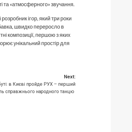
сті та «атмосферного» звучання.
розробник ігор, який три роки
забавка, швидко переросло в
ні композиції, першою з яких
творює унікальний простір для
Next:
буті: в Києві пройде РУХ – перший
ль справжнього народного танцю