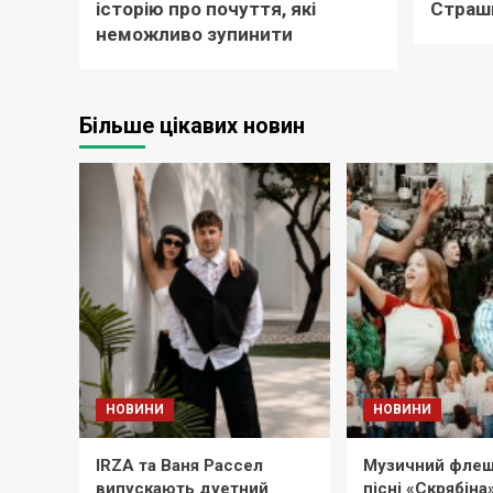
історію про почуття, які
Страш
неможливо зупинити
Більше цікавих новин
НОВИНИ
НОВИНИ
IRZA та Ваня Рассел
Музичний флеш
випускають дуетний
пісні «Скрябіна