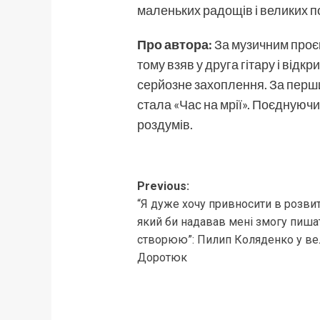
маленьких радощів і великих по
Про автора:
За музичним проєк
тому взяв у друга гітару і відк
серйозне захоплення. За перши
стала «Час на мрії». Поєднуючи
роздумів.
Post
Previous:
“Я дуже хочу привносити в розви
navigation
який би надавав мені змогу пишат
створюю”: Пилип Коляденко у вел
Доротюк