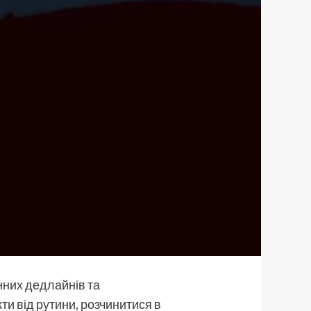
нних дедлайнів та
ти від рутини, розчинитися в