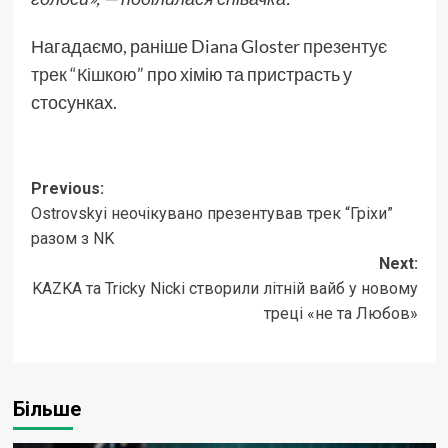
Нагадаємо, раніше Diana Gloster
презентує
трек “Кішкою”
про хімію та пристрасть у
стосунках.
Post
Previous:
Ostrovskyi неочікувано презентував трек “Гріхи”
navigation
разом з NK
Next:
KAZKA та Tricky Nicki створили літній вайб у новому
треці «не та Любов»
Більше