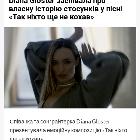
Diana Gloster заспівала про
власну історію стосунків у пісні
«Так ніхто ще не кохав»
Співачка та сонграйтерка Diana Gloster
презентувала емоційну композицію «Так ніхто
ще не кохав».