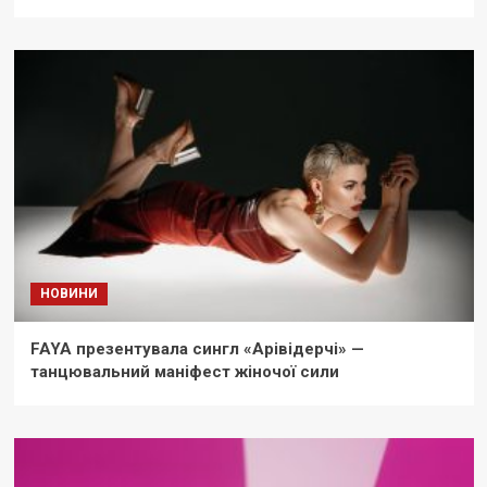
НОВИНИ
FAYA презентувала сингл «Арівідерчі» —
танцювальний маніфест жіночої сили