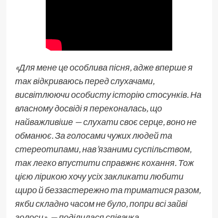
«Для мене це особлива пісня, адже вперше я
так відкриваюсь перед слухачами,
висвітлюючи особисту історію стосунків. На
власному досвіді я переконалась, що
найважливіше — слухати своє серце, воно не
обманює. За голосами чужих людей та
стереотипами, нав’язаними суспільством,
так легко впустити справжнє кохання. Тож
цією лірикою хочу усіх закликати любити
щиро й беззастережно та триматися разом,
якби складно часом не було, попри всі зайві
голоси», — поділилася співачка.