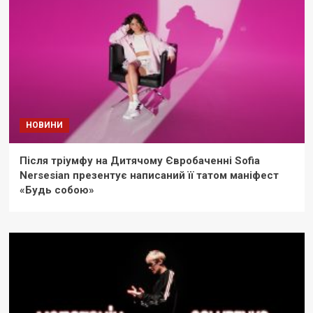
НОВИНИ
Після тріумфу на Дитячому Євробаченні Sofia
Nersesian презентує написаний її татом маніфест
«Будь собою»