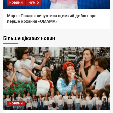
НОВИНИ
НУМ.О
Марта Павлюк випустила щемкий дебют про
перше кохання «UМАМА»
Більше цікавих новин
НОВИНИ