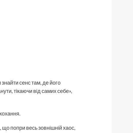
 знайти сенс там, де його
ути, тікаючи від самих себе»,
 кохання.
 що попри весь зовнішній хаос,