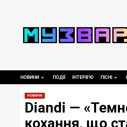
Перейти
до
вмісту
НОВИНИ
ПОДІЇ
ІНТЕРВ’Ю
ПІСНІ
НОВИНИ
Diandi — «Темн
кохання, що с