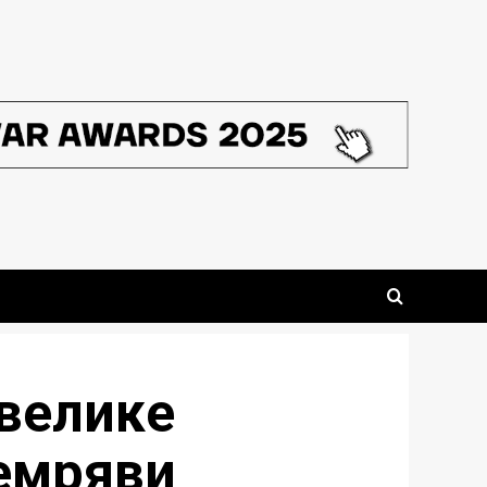
 велике
темряви