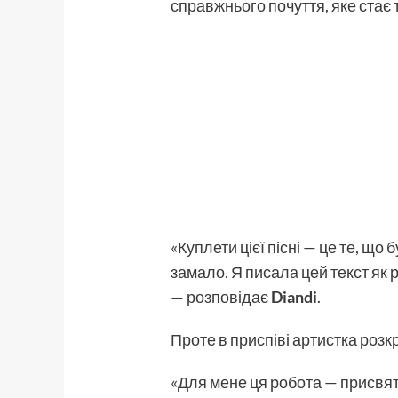
справжнього почуття, яке стає 
«Куплети цієї пісні — це те, що
замало. Я писала цей текст як 
— розповідає
Diandi
.
Проте в приспіві артистка розк
«Для мене ця робота — присвят