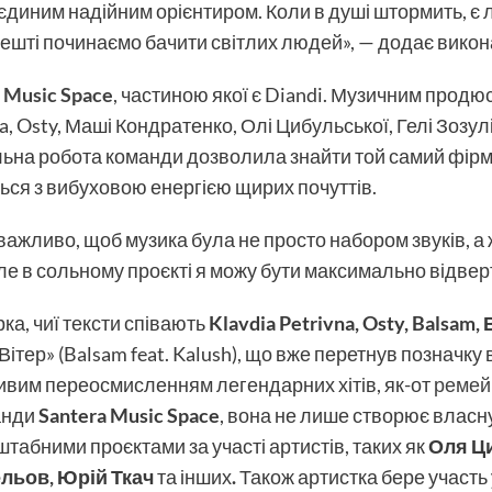
иним надійним орієнтиром. Коли в душі штормить, є л
решті починаємо бачити світлих людей», — додає викон
 Music Space
, частиною якої є Diandi. Музичним прод
a, Osty, Маші Кондратенко, Олі Цибульської, Гелі Зозулі
пільна робота команди дозволила знайти той самий фір
ься з вибуховою енергією щирих почуттів.
e важливо, щоб музика була не просто набором звуків,
але в сольному проєкті я можу бути максимально відвер
ка, чиї тексти співають
Klavdia Petrivna, Osty, Balsam,
«Вітер» (Balsam feat. Kalush), що вже перетнув позначк
ливим переосмисленням легендарних хітів, як-от
ремей
анди
Santera Music Space
, вона не лише створює власну
абними проєктами за участі артистів, таких як
Оля Ц
сельов, Юрій Ткач
та інших
.
Також артистка бере участь 