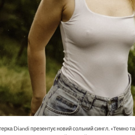
йтерка
Diandi
презентує новий сольний сингл.
«Темно т