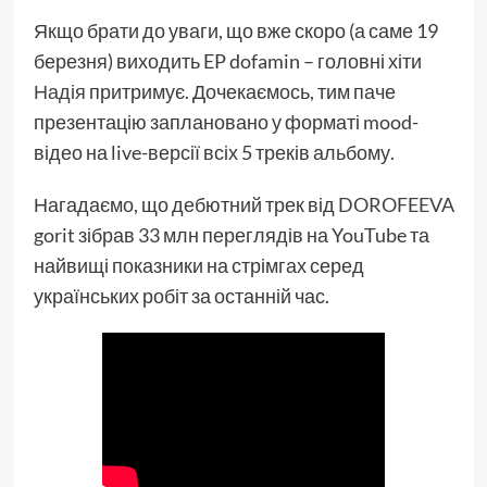
Якщо брати до уваги, що вже скоро (а саме 19
березня) виходить EP dofamin – головні хіти
Надія
притримує. Дочекаємось, тим паче
презентацію заплановано у форматі mood-
відео на live-версії всіх 5 треків альбому.
Нагадаємо, що дебютний трек від
DOROFEEVA
gorit зібрав 33 млн переглядів на YouTube та
найвищі показники на стрімгах серед
українських робіт за останній час.