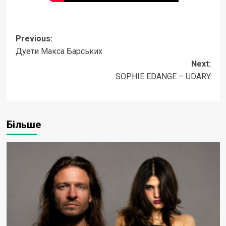
Post
Previous:
Дуети Макса Барських
navigation
Next:
SOPHIE EDANGE – UDARY
Більше