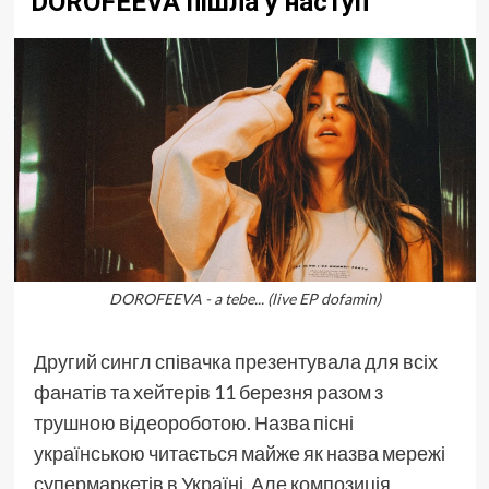
DOROFEEVA пішла у наступ
DOROFEEVA - a tebe... (live EP dofamin)
Другий сингл співачка презентувала для всіх
фанатів та хейтерів 11 березня разом з
трушною відеороботою. Назва пісні
українською читається майже як назва мережі
супермаркетів в Україні. Але композиція