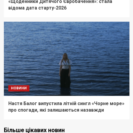
«Щоденники Дитячого Євробачення»: стала
відома дата старту-2026
НОВИНИ
Настя Балог випустила літній сингл «Чорне море»
про спогади, які залишаються назавжди
Більше цікавих новин