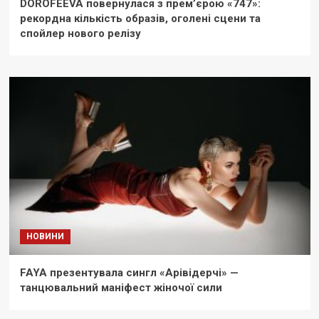
DOROFEEVA повернулася з прем’єрою «747»:
рекордна кількість образів, оголені сцени та
спойлер нового релізу
НОВИНИ
FAYA презентувала сингл «Арівідерчі» —
танцювальний маніфест жіночої сили