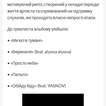
мотивуючий реліз, створений у складні періоди
життя артиста та спрямований на підтримку
слухачів, які проходять власні непрості етапи.
До треклиста альбому увійшли:
• «Ми всі в тумані»
• «Виринали» (feat. alyona alyona)
• «Просто неба»
• «Пальто»
• «Обійду біду» (feat. YASNOV)