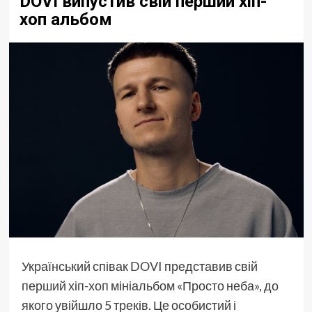
DOVI випустив свій перший хіп-
хоп альбом
Український співак
DOVI
представив свій
перший хіп-хоп мініальбом «Просто неба», до
якого увійшло 5 треків. Це особистий і