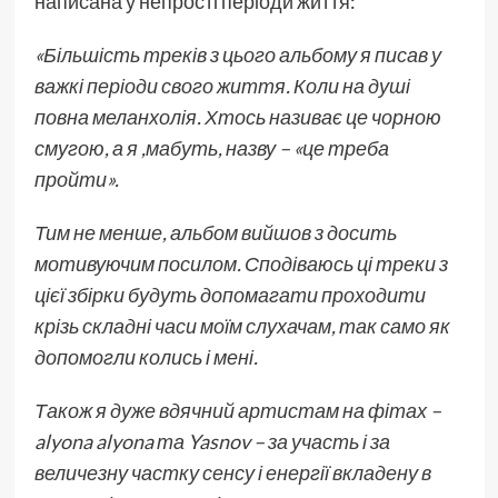
написана у непрості періоди життя:
«Більшість треків з цього альбому я писав у
важкі періоди свого життя. Коли на душі
повна меланхолія. Хтось називає це чорною
смугою, а я ,мабуть, назву – «це треба
пройти».
Тим не менше, альбом вийшов з досить
мотивуючим посилом. Сподіваюсь ці треки з
цієї збірки будуть допомагати проходити
крізь складні часи моїм слухачам, так само як
допомогли колись і мені.
Також я дуже вдячний артистам на фітах –
alyona alyona та Yasnov – за участь і за
величезну частку сенсу і енергії вкладену в