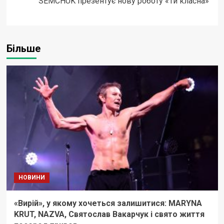
SEMCHUK презентує нову роботу «Ти класна»
Більше
НОВИНИ
«Вирій», у якому хочеться залишитися: MARYNA
KRUT, NAZVA, Святослав Вакарчук і свято життя