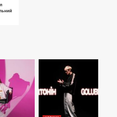
л
льний