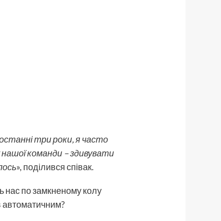
 останні три роки, я часто
 нашої команди – здивувати
лось
», поділився співак.
уть нас по замкненому колу
ав автоматичним?