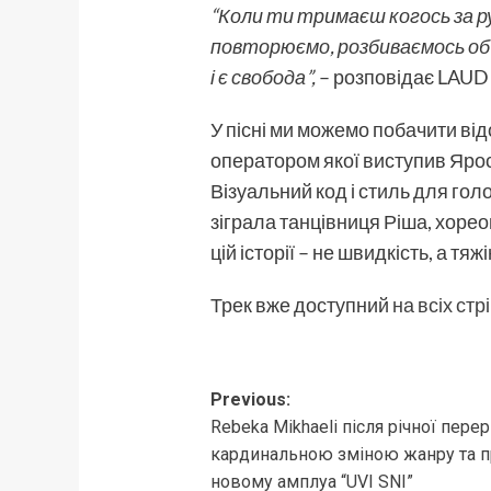
“Коли ти тримаєш когось за р
повторюємо, розбиваємось об т
і є свобода”,
– розповідає LAUD 
У пісні ми можемо побачити ві
оператором якої виступив Ярос
Візуальний код і стиль для го
зіграла танцівниця Ріша, хорео
цій історії – не швидкість, а т
Трек вже доступний
на всіх ст
Post
Previous:
Rebeka Mikhaeli після річної пере
navigation
кардинальною зміною жанру та пр
новому амплуа “UVI SNI”