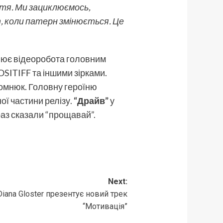
ття. Ми зациклюємось,
т, коли патерн змінюється. Це
слює відеоробота головним
SITIFF та іншими зірками.
Томнюк. Головну героїню
ої частини релізу.
“Драйв”
у
 раз сказали “прощавай”.
Next:
iana Gloster презентує новий трек
“Мотивація”