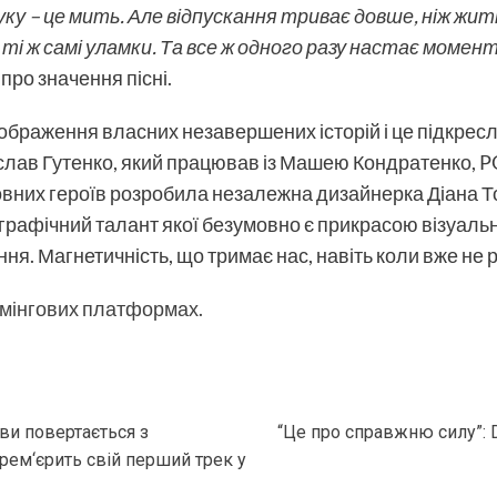
уку – це мить. Але відпускання триває довше, ніж жи
і ж самі уламки. Та все ж одного разу настає момен
про значення пісні.
дображення власних незавершених історій і це підкре
лав Гутенко, який працював із Машею Кондратенко, PO
ловних героїв розробила незалежна дизайнерка Діана 
графічний талант якої безумовно є прикрасою візуальн
яжіння. Магнетичність, що тримає нас, навіть коли вже не
рімінгових платформах.
рви повертається з
“Це про справжню силу”: D
ем‘єрить свій перший трек у