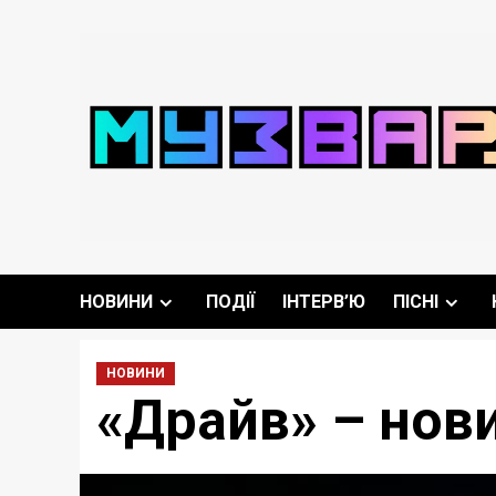
Перейти
до
вмісту
НОВИНИ
ПОДІЇ
ІНТЕРВ’Ю
ПІСНІ
НОВИНИ
«Драйв» – нов