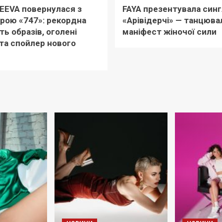
EEVA повернулася з
FAYA презентувала синг
рою «747»: рекордна
«Арівідерчі» — танцюва
ть образів, оголені
маніфест жіночої сили
та спойлер нового