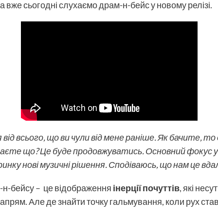
 вже сьогодні слухаємо драм-н-бейс у новому релізі.
від всього, що ви чули від мене раніше. Як бачите, то
наєте що? Це буде продовжуватись. Основний фокус у
инку нові музичні рішення. Сподіваюсь, що нам це вда
ам-н-бейсу – це відображення
інерції почуттів
, які нес
напрям. Але де знайти точку гальмування, коли рух ст