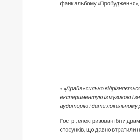
фанк альбому «Пробудження», а
«
«Драйв» сильно відрізняється 
експериментую із музикою і з
аудиторію і дати локальному р
Гострі, електризовані біти др
стосунків, що давно втратили 