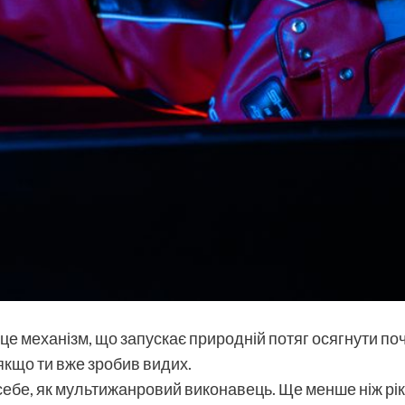
 це механізм, що запускає природній потяг осягнути почу
якщо ти вже зробив видих.
ебе, як мультижанровий виконавець. Ще менше ніж рік