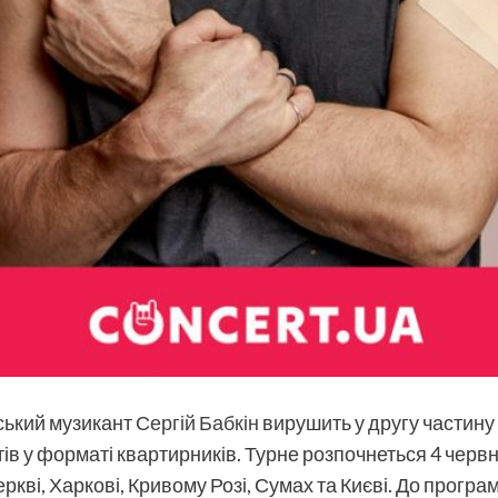
нський музикант
Сергій Бабкін
вирушить у другу частину
ртів у форматі квартирників. Турне розпочнеться 4 черв
ркві, Харкові, Кривому Розі, Сумах та Києві. До програ