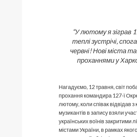
“У лютому я зіграв 
теплі зустрічі, спога
червні! Нові міста та
проханнями у Харко
Нагадуємо, 12 травня, світ поб
прохання командира 127-ї Окре
лютому, коли співак відвідав з
музикантів в запису взяли учас
українських воїнів закритими лі
містами України, в рамках яког