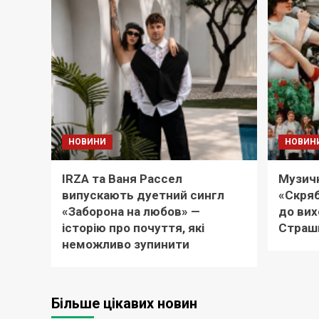
НОВИНИ
НОВИН
IRZA та Ваня Рассел
Музичн
випускають дуетний сингл
«Скряб
«Заборона на любов» —
до вих
історію про почуття, які
Страш
неможливо зупинити
Більше цікавих новин