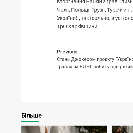
вторгнення
Бабкін
зіграв близьк
Чехії, Польщі, Грузії, Туреччині,
України!”, так і сольно, а усі 
ТрО Харківщини.
Post
Previous:
Стань Джокером проєкту “Українс
navigation
травня на ВДНГ робить відкритий
Більше