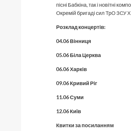
пісні Бабкіна, так і новітні ком
Окремій бригаді сил ТрО
ЗСУ
Х
Розклад концертів:
04.06 Вінниця
05.06 Біла Церква
06.06 Харків
09.06 Кривий Ріг
11.06 Суми
12.06 Київ
Квитки за посиланням