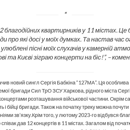
12 благодійних квартирників у 11 містах. Це
ди про які досі у моїх думках. Та настав час
 улюблені пісні моїх слухачів у камерній ат
ві та Києві зіграю концерти на біс!”, – ком
ачив новий сингл Сергія Бабкіна
“127МА”
. Ця особлива
мої бригади Сил ТрО ЗСУ Харкова, рідного міста Сергія
 концертами розташування військової частини. Окрім са
ть і бійці бригади. Також на початку треку можна почут
ніями зв’язку.Крім того, у лютому 2023-го відбувся бла
о співак дав 12 концертів в 11 містах. Загалом від поч