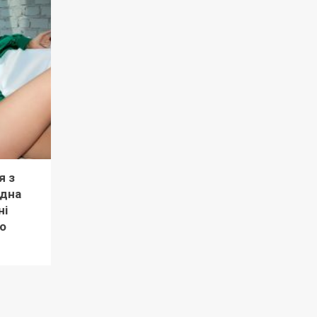
я з
рдна
ні
о