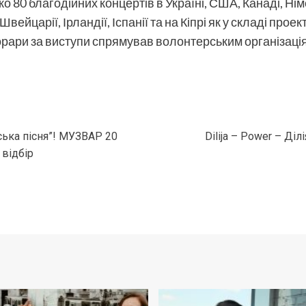
о 80 благодійних концертів в Україні, США, Канаді, Німеч
 Швейцарії, Ірландії, Іспанії та на Кіпрі як у складі прое
гонорари за виступи спрямував волонтерським організаці
ька пісня”! МУЗВАР 20
Dilija – Power – Ді
 відбір