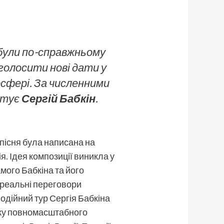
 були по-справжньому
 оголосити нові дати у
мосфері. За численними
ентує
Сергій Бабкін
.
 пісня була написана на
. Ідея композиції виникла у
мого Бабкіна та його
и реальні переговори
годійний тур Сергія Бабкіна
атку повномасштабного