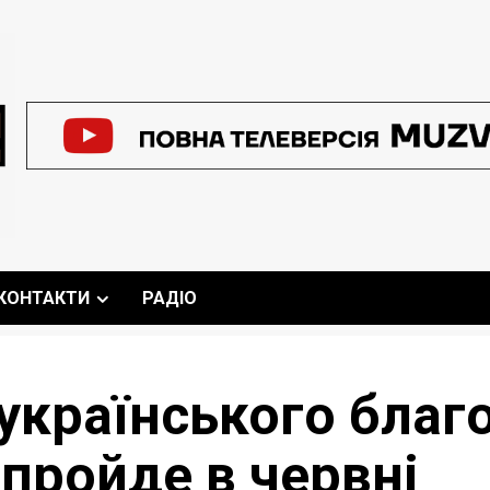
КОНТАКТИ
РАДІО
українського благ
 пройде в червні