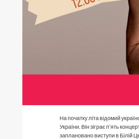
На початку літа відомий украї
України. Він зіграє п’ять конце
заплановано виступи в Білій Це