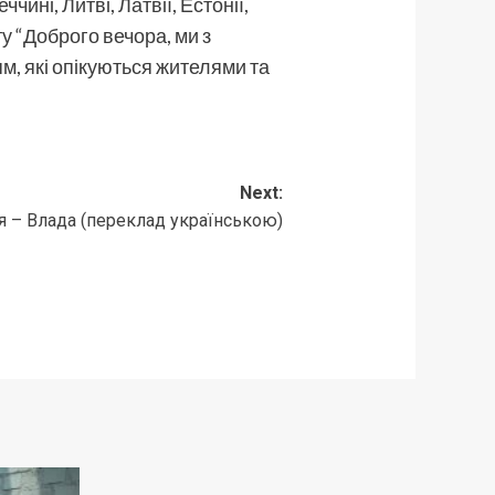
чині, Литві, Латвії, Естонії,
кту “Доброго вечора, ми з
ям, які опікуються жителями та
Next:
лія – Влада (переклад українською)