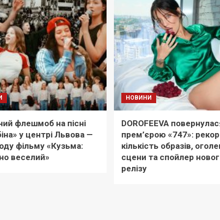
И
НОВИНИ
ий флешмоб на пісні
DOROFEEVA повернулас
іна» у центрі Львова —
прем’єрою «747»: реко
оду фільму «Кузьма:
кількість образів, оголе
но веселий»
сцени та спойлер новог
релізу