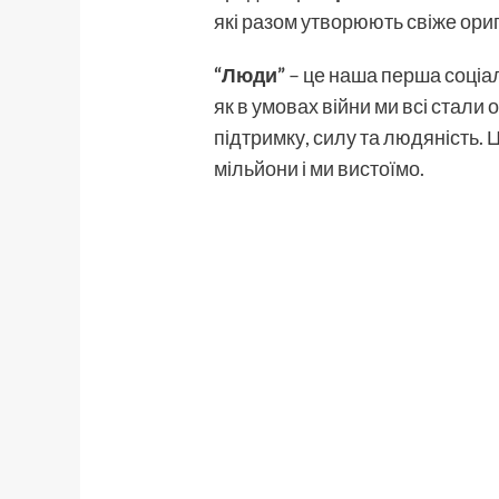
які разом утворюють свіже ориг
“Люди”
– це наша перша соціал
як в умовах війни ми всі стали 
підтримку, силу та людяність. Ц
мільйони і ми вистоїмо.