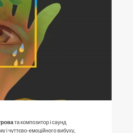
урова
та композитор і саунд
му і чуттєво-емоційного вибуху,