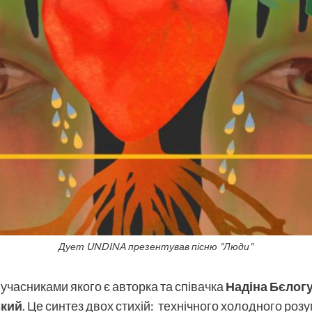
Дует UNDINA презентував пісню "Люди"
 учасниками якого є авторка та співачка
Надіна Бєлог
ький
. Це синтез двох стихій: технічного холодного розу