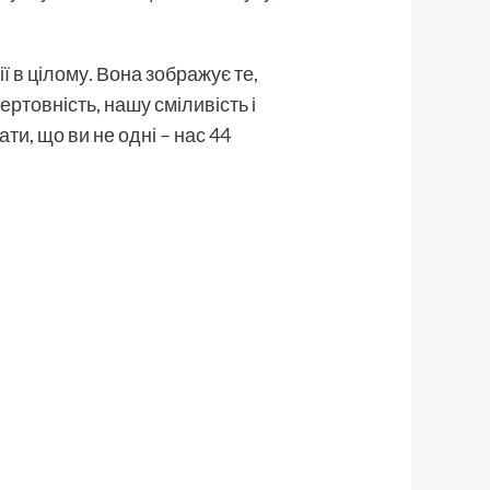
ї в цілому. Вона зображує те,
ертовність, нашу сміливість і
ти, що ви не одні – нас 44