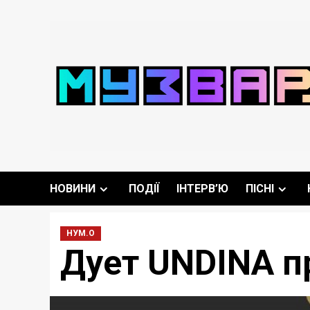
Перейти
до
вмісту
НОВИНИ
ПОДІЇ
ІНТЕРВ’Ю
ПІСНІ
НУМ.О
Дует UNDINA п