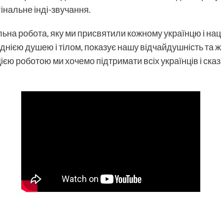
інальне інді-звучання.
ьна робота, яку ми присвятили кожному українцю і наці
однією душею і тілом, показує нашу відчайдушність та ж
ією роботою ми хочемо підтримати всіх українців і сказа