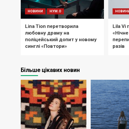
НОВИНИ
НУМ.О
НОВИН
Lina Tion перетворила
Lila V
любовну драму на
«Нічне
поліцейський допит у новому
перепи
синглі «Повтори»
разів
Більше цікавих новин