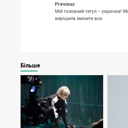
Post
Previous:
Мій головний титул – українка! Мо
navigation
вирішила змінити все.
Більше