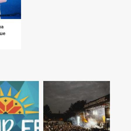
ла
ше