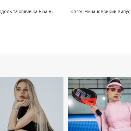
дель та співачка Rina Ri
Євген Чичановський випуск