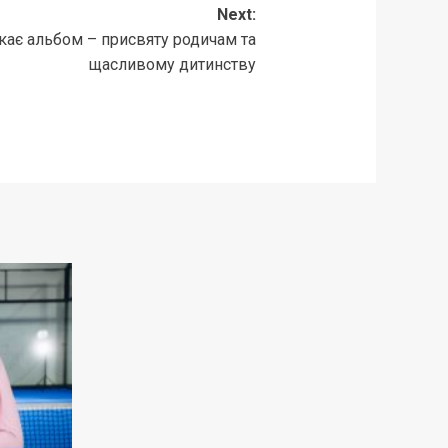
Next:
ає альбом – присвяту родичам та
щасливому дитинству