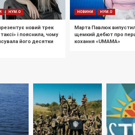
И
НУМ.О
НОВИНИ
НУМ.О
i презентує новий трек
Марта Павлюк випусти
 таксі» і пояснила, чому
щемкий дебют про пер
сувала його десятки
кохання «UМАМА»