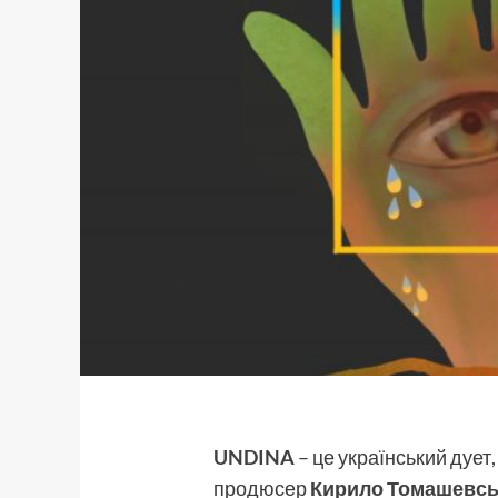
UNDINA
– це український дует,
продюсер
Кирило Томашевс