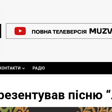
КОНТАКТИ
РАДІО
резентував пісню 