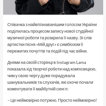
Співачка з найвпізнаванішим
голосом
України
поділилась процесом запису нової студійної
музичної роботи та розкрила її назву. Зі слів
артистки пісня «Мій друг» є симбіозом її
пережитих почуттів та подій під час війни.
Днями на своїй сторінці в Instagram
Lama
показала хід творчої роботи над композицією,
чим у свою чергу дуже порадувала
шанувальників та слухачів, які охоче почали
коментувати її майбутній сингл:
– Це неймовірно потужно. Просто неймовірно!