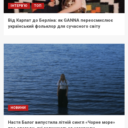
ІНТЕРВ'Ю
ТОП
Від Карпат до Берліна: як GANNA переосмислює
український фольклор для сучасного світу
НОВИНИ
Настя Балог випустила літній сингл «Чорне море»