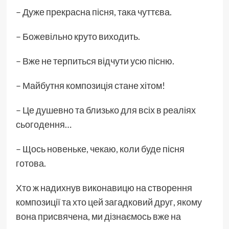
– Дуже прекрасна пісня, така чуттєва.
– Божевільно круто виходить.
– Вже не терпиться відчути усю пісню.
– Майбутня композиція стане хітом!
– Це душевно та близько для всіх в реаліях
сьогодення…
– Щось новеньке, чекаю, коли буде пісня
готова.
Хто ж надихнув виконавицю на створення
композиції та хто цей загадковий друг, якому
вона присвячена, ми дізнаємось вже на