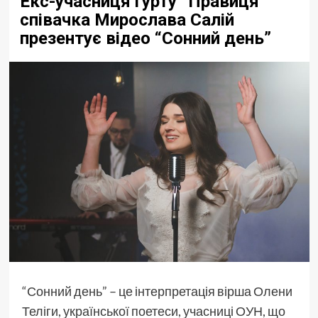
Екс-учасниця гурту “Правиця”
співачка Мирослава Салій
презентує відео “Сонний день”
“Сонний день” – це інтерпретація вірша Олени
Теліги, української поетеси, учасниці ОУН, що