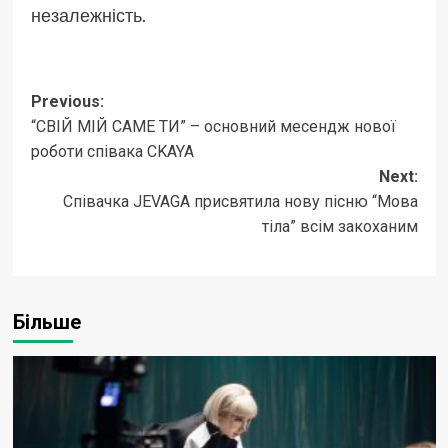
незалежність.
Post
Previous:
“СВІЙ МІЙ САМЕ ТИ” – основний месендж нової
navigation
роботи співака CKAYA
Next:
Співачка JEVAGA присвятила нову пісню “Мова
тіла” всім закоханим
Більше