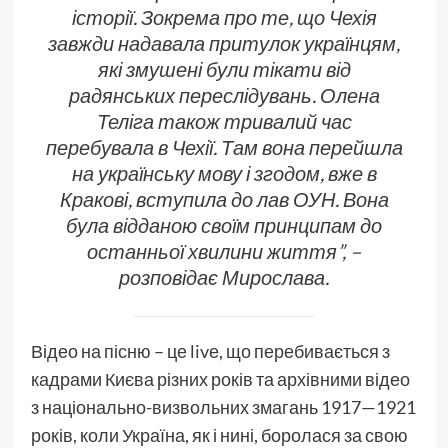
історії. Зокрема про те, що Чехія
завжди надавала притулок українцям,
які змушені були тікати від
радянських переслідувань. Олена
Теліга також тривалий час
перебувала в Чехії. Там вона перейшла
на українську мову і згодом, вже в
Кракові, вступила до лав ОУН. Вона
була відданою своїм принципам до
останньої хвилини життя”, –
розповідає Мирослава.
Відео на пісню – це livе, що перебивається з
кадрами Києва різних років та архівними відео
з національно-визвольних змагань 1917—1921
років, коли Україна, як і нині, боролася за свою