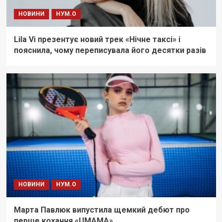
НОВИНИ
НУМ.О
Lila Vi презентує новий трек «Нічне таксі» і
пояснила, чому переписувала його десятки разів
НОВИНИ
НУМ.О
Марта Павлюк випустила щемкий дебют про
перше кохання «UМАМА»