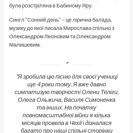
була розстріляна в
Бабиному Яру
.
Сингл
“Сонний день”
– це лірична
балада
,
музику до якої писала
Мирослава
спільно з
Олександром Леоновим та Олександром
Малишевим.
“Я зробила цю пісню для своєї учениці
ще 4 роки тому. Я вже давно
симпатизую творчості Олени Теліги,
Олега Ольжича, Василя Симоненка
та інших. На початку
повномасштабної війни я кілька
місяців провела в Чехії і дізналася
багато про наші спільні сторінки